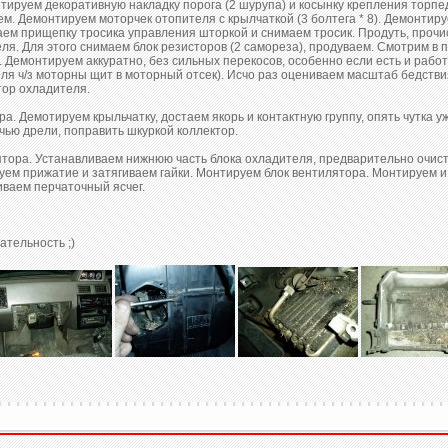
ируем декоративную накладку порога (2 шурупа) и косынку крепления торпеды 
м. Демонтируем моторчек отопителя с крылчаткой (3 болтега * 8). Демонтируем
ваем прищепку тросика управления шторкой и снимаем тросик. Продуть, проч
еля. Для этого снимаем блок резисторов (2 самореза), продуваем. Смотрим 
зу). Демонтируем аккуратно, без сильных перекосов, особенно если есть и раб
ля ч/з моторны щит в моторный отсек). Исчо раз оцениваем масштаб бедстви
ор охладителя.
а. Демотируем крыльчатку, достаем якорь и контактную группу, опять чутка
чью дрели, поправить шкуркой коллектор.
тора. Устанавливаем нижнюю часть блока охладителя, предварительно очисти
руем прижатие и затягиваем гайки. Монтируем блок вентилятора. Монтируем 
иваем перчаточный ясчег.
ательность ;)