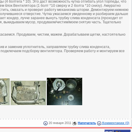
(4 болтега * 10). Это даст возможность чутка отгибать угол торпеды, что
 блок Вентилятора (1 болт *10 сверху и 2 болта *10 снизу). Аккуратно
истить, смазать и проверит работу механизма шторки. Демонтируем нижнюю
в получившиеся отверстие. Чутка ужасаемся увиденному и разбираем дальше
отает кондер, лучче заранее вынуть трубку слива конденсата (проходит от
я, выкидываем мусор, продуваем/чистим/моем снятую часть. Тщательно
 ужасаемся. Продуваем, чистим, мажем. Дорабатываем щетки, настоятельно
в и заменив уплотнитель, заправляем трубку слива конденсата,
и подключаем подсборку вентилятора. Проверяем работу и монтируем все
20 января 2011
Напечатать
Комментарии
(0)