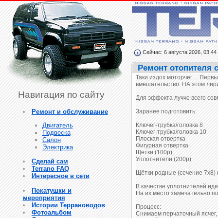
Сейчас: 6 августа 2026, 03:44
Ремонт отопителя 
Таки издох моторчег… Первы
вмешательство. НА этом лир
Навигация по сайту
Для эффекта лучче всего со
Ремонт и обслуживание
Заранее подготовить:
Ключег-трубка/головка 8
Двигатель
Ключег-трубка/головка 10
Подвеска
Плоская отвертка
Салон
Фигурная отвертка
Электрика
Щетки (100р)
Уплотнители (200р)
Сделай сам
Terrano FAQ
Щётки родные (сечение 7х8) 
Интересное в сети
В качестве уплотнителей иде
Покатушки и
На их место замечательно п
мероприятия
Истории Террановодов
Процесс:
Фотоальбом
Снимаем перчаточный ясчег, 