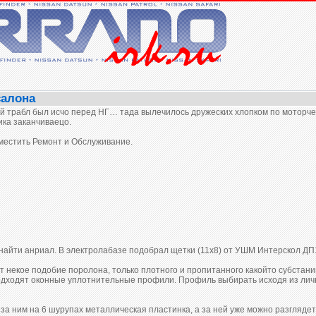
салона
й трабл был исчо перед НГ… тада вылечилось дружеских хлопком по моторчег
ика заканчиваецо.
вместить Ремонт и Обслуживание.
найти анриал. В электролабазе подобрал щетки (11х8) от УШМ Интерскол ДП160
т некое подобие поролона, только плотного и пропитанного какойто субстан
одходят оконные уплотнительные профили. Профиль выбирать исходя из лич
за ним на 6 шурупах металлическая пластинка, а за ней уже можно разглядеть