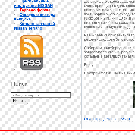
Оригинальные
дальнейшего удобства демонт
инструкции NISSAN
очень пригодицо в дальнейше
Террано форум
поворачиваем блок, отстеги
часть корпуса блока охладит
Определение года
(8 скобок и 2 гайки * 10 сни
выпуска
нижней части блока охладите
Каталог запчастей
очищаем и продуваем радиат
Nissan Terrano
Разбираем сборку вентилятор
рекомендую, хотя бы с помос
Собираем подсборку вентиля
защелкиваем скобки, регули
остальные детали. Устанавл
Enjoy
Смотрим фотки. Тест на вним
Поиск
Отчёт предоставлен SWAT