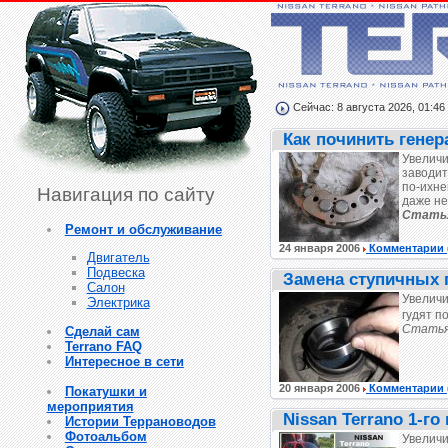
Сейчас: 8 августа 2026, 01:46
Как починить генер
Увеличи
заводит
по-ихне
Навигация по сайту
даже не
Статья
Ремонт и обслуживание
24 января 2006
Комментарии
Двигатель
Подвеска
Замена ступичных 
Салон
Увеличи
Электрика
гудят п
Статья
Сделай сам
Terrano FAQ
Интересное в сети
20 января 2006
Комментарии
Покатушки и
мероприятия
Nissan Terrano 1-г
Истории Террановодов
Фотоальбом
Увеличи