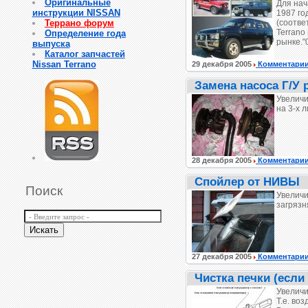
Оригинальные
Для нач
инструкции NISSAN
1987 го
Террано форум
(соотве
Terrano
Определение года
рынке."
выпуска
Каталог запчастей
Nissan Terrano
29 декабря 2005
Комментари
Замена насоса Г/У 
Увеличи
на 3-х 
28 декабря 2005
Комментари
Спойлер от НИВЫ
Поиск
Увеличи
загрязн
27 декабря 2005
Комментари
Чистка печки (если
Увеличи
Т.е. во