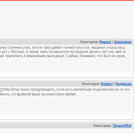
Категория:
Ремонт
/
Электрика
редное осеннее утро, после трех дней и ночей простоя, машина отказалась
о вот с Японии, и аккум. явно не менялся последние десять лет (не смог я
кум. прикупить в ближайшие выходные. Сейчас понимаю, что был не прав,
Категория:
Ремонт
/
Подвеска
.Хочу сразу предупредить, если есть малейшие подозрения на то что
жизнь, по крайней мере на некоторое время.
Категория:
TerranoFAQ