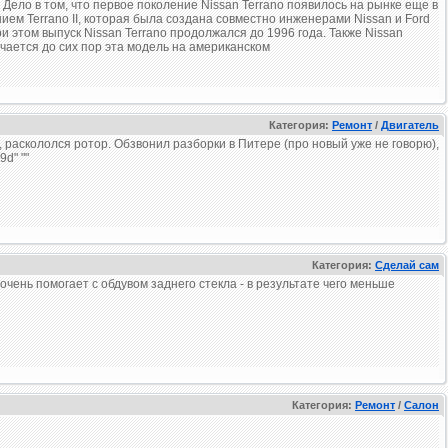
 Дело в том, что первое поколение Nissan Terrano появилось на рынке еще в
ием Terrano II, которая была создана совместно инженерами Nissan и Ford
и этом выпуск Nissan Terrano продолжался до 1996 года. Также Nissan
ачается до сих пор эта модель на американском
Категория:
Ремонт
/
Двигатель
 раскололся ротор. Обзвонил разборки в Питере (про новый уже не говорю),
d" ""
Категория:
Сделай сам
очень помогает с обдувом заднего стекла - в результате чего меньше
Категория:
Ремонт
/
Салон