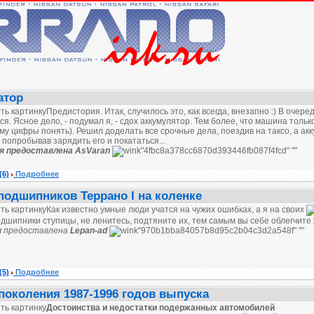
атор
ть картинку
Предистория. Итак, случилось это, как всегда, внезапно :) В оче
ся. Ясное дело, - подумал я, - сдох аккумулятор. Тем более, что машина тольк
му цифры понять). Решил доделать все срочные дела, поездив на таксо, а ак
 попробывав зарядить его и покататься...
 предоставлена AsVaran
"4fbc8a378cc6870d393446fb087f4fcd" ""
(6)
Подробнее
подшипников Террано I на коленке
ть картинку
Как известно умные люди учатся на чужих ошибках, а я на своих
одшипники ступицы, не ленитесь, подтяните их, тем самым вы себе облегчите 
 предоставлена
Lepan-ad
"970b1bba84057b8d95c2b04c3d2a548f" ""
(5)
Подробнее
о поколения 1987-1996 годов выпуска
ть картинку
Достоинства и недостатки подержанных автомобилей