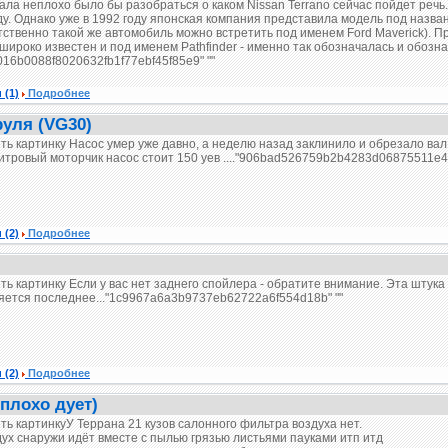
ала неплохо было бы разобраться о каком Nissan Terrano сейчас пойдет речь.
ду. Однако уже в 1992 году японская компания представила модель под назван
тственно такой же автомобиль можно встретить под именем Ford Maverick). Пр
 широко известен и под именем Pathfinder - именно так обозначалась и обозн
016b0088f8020632fb1f77ebf45f85e9" ""
и
(1)
Подробнее
руля (VG30)
ть картинку
Насос умер уже давно, а неделю назад заклинило и обрезало вал,
литровый моторчик насос стоит 150 уев ...."906bad526759b2b4283d06875511e49
и
(2)
Подробнее
ть картинку
Если у вас нет заднего спойлера - обратите внимание. Эта штука 
яется последнее..."1c9967a6a3b9737eb62722a6f554d18b" ""
и
(2)
Подробнее
 плохо дует)
ть картинку
У Террана 21 кузов салонного фильтра воздуха нет.
здух снаружи идёт вместе с пылью грязью листьями пауками итп итд