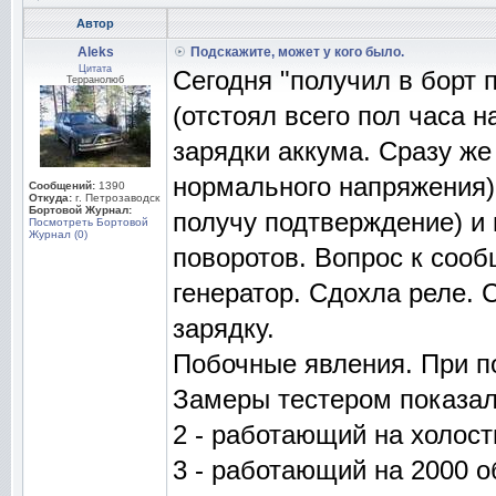
Автор
Aleks
Подскажите, может у кого было.
Цитата
Сегодня "получил в борт п
Терранолюб
(отстоял всего пол часа н
зарядки аккума. Сразу же 
нормального напряжения),
Сообщений:
1390
Откуда:
г. Петрозаводск
Бортовой Журнал:
получу подтверждение) и
Посмотреть Бортовой
Журнал (0)
поворотов. Вопрос к сооб
генератор. Сдохла реле.
зарядку.
Побочные явления. При по
Замеры тестером показали
2 - работающий на холост
3 - работающий на 2000 о