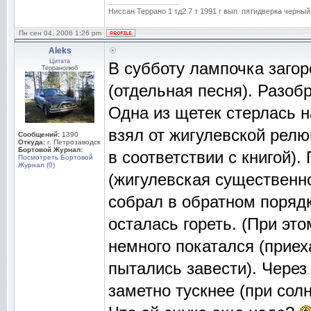
_________________
Ниссан Террано 1 тд2.7 т 1991 г вып. пятидверка черный
Пн сен 04, 2006 1:26 pm
Aleks
Цитата
В субботу лампочка загор
Терранолюб
(отдельная песня). Разоб
Одна из щетек стерлась н
взял от жигулевской релю
Сообщений:
1390
Откуда:
г. Петрозаводск
Бортовой Журнал:
в соответствии с книгой)
Посмотреть Бортовой
Журнал (0)
(жигулевская существенно
собрал в обратном порядке
осталась гореть. (При эт
немного покатался (приеха
пытались завести). Через
заметно тускнее (при солн