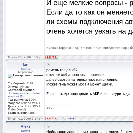
И еще мелкие вопросы - р
Если да то как он меняет
ли схемы подключения авт
очень хочется уехать на д
_________________
Ниссан Террано 1 тд2.7 т 1991 г вып. пятидверка черный
Пт сен 01, 2006 6:55 pm
lan
Цитата
ремень то целый?
Терранолюб
отключи акб и проверь напряжение.
далее смотри на генераторе напряжение.
Сообщений:
2169
Может гена может мост а может щетки.
Откуда:
Almaty
Бортовой Журнал:
Посмотреть Бортовой
Если есть где подзарядить АКБ или прикурить диз
Журнал (1)
Год выпуска:
1994
Модель:
Terrano WD21
_________________
Двигатель:
2.7 (TD27T
Alex
Turbo Diesel)
Трансмиссия:
авт.
Пт сен 01, 2006 7:17 pm
Aleks
Цитата
Небольшое дополнение вместе а лампочкой отсутс