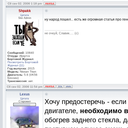
Сб сен 02, 2006 1:18 pm
Shpakk
Цитата
Site Admin
ну народ пошел... есть же огромная статья про г
_________________
не очкуй, Славик..... (с)
Сообщений:
10840
Откуда:
Иркутск
Бортовой Журнал:
Посмотреть Бортовой
Журнал (11)
Год выпуска:
2015
Модель:
Nissan Titan
Двигатель:
5.6 (VK56
Бензин)
Трансмиссия:
авт.
Сб сен 02, 2006 11:54 pm
Lexus
Цитата
Хочу предостеречь - есл
Старожил
двигателе,
необходимо в
обогрев заднего стекла, д