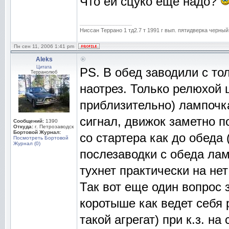
Что ей сцуко еще надо?
_________________
Ниссан Террано 1 тд2.7 т 1991 г вып. пятидверка черный
Пн сен 11, 2006 1:41 pm
Aleks
Цитата
PS. В обед заводили с то
Терранолюб
наотрез. Только релюхой 
приблизительно) лампочк
сигнал, движок заметно п
Сообщений:
1390
Откуда:
г. Петрозаводск
Бортовой Журнал:
со стартера как до обеда 
Посмотреть Бортовой
Журнал (0)
послезаводки с обеда лам
тухнет практически на нет
Так вот еще один вопрос 
коротыше как ведет себя 
такой агрегат) при к.з. н