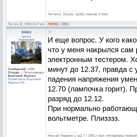
_________________
Terrano1, 91year, vg30e, manual, 5 door.
Пн сен 11, 2006 8:47 pm
Aleks
Цитата
И еще вопрос. У кого как
Терранолюб
что у меня накрылся сам 
электронным тестером. Хо
минут до 12.37, правда 
Сообщений:
1390
Откуда:
г. Петрозаводск
Бортовой Журнал:
падения напряжения умен
Посмотреть Бортовой
Журнал (0)
12.70 (лампочка горит). 
разряд до 12.12.
При нормально работающе
вольтметре. Плизззз.
_________________
Ниссан Террано 1 тд2.7 т 1991 г вып. пятидверка черный