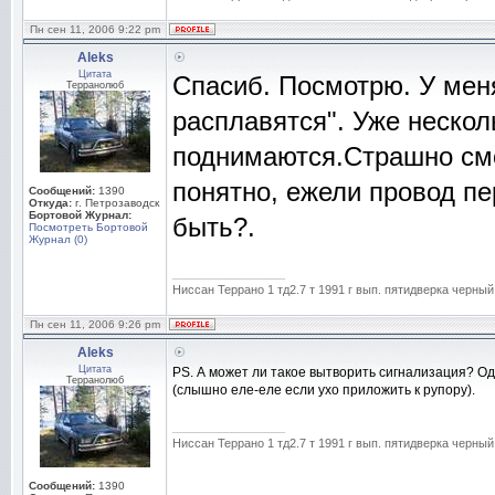
Пн сен 11, 2006 9:22 pm
Aleks
Цитата
Спасиб. Посмотрю. У меня
Терранолюб
расплавятся". Уже нескол
поднимаются.Страшно смо
понятно, ежели провод пе
Сообщений:
1390
Откуда:
г. Петрозаводск
Бортовой Журнал:
быть?.
Посмотреть Бортовой
Журнал (0)
_________________
Ниссан Террано 1 тд2.7 т 1991 г вып. пятидверка черный
Пн сен 11, 2006 9:26 pm
Aleks
Цитата
PS. А может ли такое вытворить сигнализация? Од
Терранолюб
(слышно еле-еле если ухо приложить к рупору).
_________________
Ниссан Террано 1 тд2.7 т 1991 г вып. пятидверка черный
Сообщений:
1390