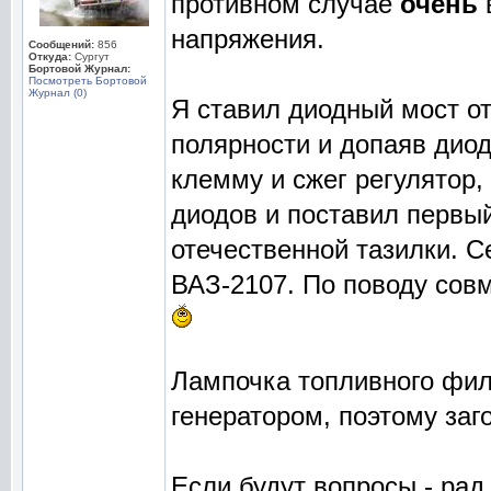
противном случае
очень
напряжения.
Сообщений:
856
Откуда:
Сургут
Бортовой Журнал:
Посмотреть Бортовой
Журнал (0)
Я ставил диодный мост о
полярности и допаяв диод
клемму и сжег регулятор, 
диодов и поставил первый
отечественной тазилки. С
ВАЗ-2107. По поводу совм
Лампочка топливного филь
генератором, поэтому за
Если будут вопросы - рад 