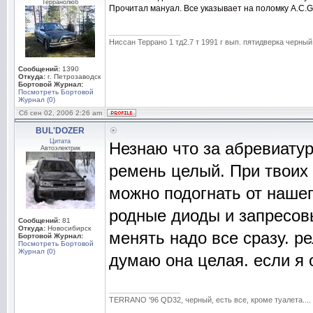
Терранолюб
Прочитал мануал. Все указывает на поломку A.C.G
_________________
Ниссан Террано 1 тд2.7 т 1991 г вып. пятидверка черный
Сообщений:
1390
Откуда:
г. Петрозаводск
Бортовой Журнал:
Посмотреть Бортовой
Журнал (0)
Сб сен 02, 2006 2:26 am
BUL'DOZER
Цитата
Незнаю что за абревиатур
Автоэлектрик
ремень целый. При твоих 
можно подогнать от наше
родные диоды и запресов
Сообщений:
81
Откуда:
Новосибирск
менять надо все сразу. р
Бортовой Журнал:
Посмотреть Бортовой
Журнал (0)
думаю она целая. если я
_________________
TERRANO '96 QD32, черный, есть все, кроме туалета....