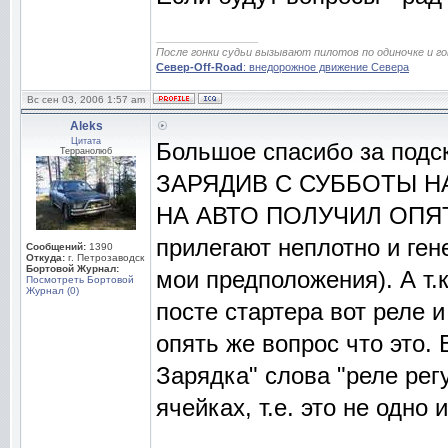
_________________
После гонки судьи вызывают пилотов по одиночке и г
Север-Off-Road
: внедорожное движение Севера
Вс сен 03, 2006 1:57 am
Aleks
Цитата
Большое спасибо за подск
Терранолюб
ЗАРЯДИВ С СУББОТЫ Н
НА АВТО ПОЛУЧИЛ ОПЯТЬ 
прилегают неплотно и ген
Сообщений:
1390
Откуда:
г. Петрозаводск
Бортовой Журнал:
мои предположения). А т.
Посмотреть Бортовой
Журнал (0)
посте стартера вот реле и
опять же вопрос что это.
Зарядка" слова "реле рег
ячейках, т.е. это не одно и