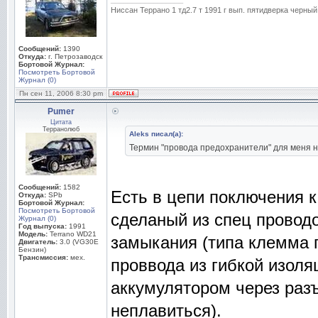
Ниссан Террано 1 тд2.7 т 1991 г вып. пятидверка черный
Сообщений:
1390
Откуда:
г. Петрозаводск
Бортовой Журнал:
Посмотреть Бортовой
Журнал (0)
Пн сен 11, 2006 8:30 pm
Pumer
Цитата
Терранолюб
Aleks писал(а):
Термин "провода предохранители" для меня н
Сообщений:
1582
Есть в цепи поключения к
Откуда:
SPb
Бортовой Журнал:
Посмотреть Бортовой
сделаный из спец проводо
Журнал (0)
Год выпуска:
1991
Модель:
Terrano WD21
замыкания (типа клемма п
Двигатель:
3.0 (VG30E
Бензин)
Трансмиссия:
мех.
проввода из гибкой изол
аккумулятором через раз
неплавиться).