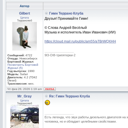
Автор
Gilbert
Гимн Террано Клуба
Цитата
Друзья! Принимайте Гимн!
Терранолюб
© Слова Андрей Весёлый
Музыка и исполнитель Иван Иванович (ИИ)
https://cloud.mail.ru/public/am55/aTBrWQXHH
_________________
9I3-OI8-трипятерки-2
Сообщений:
4722
Откуда:
Новосибирск
Бортовой Журнал:
Посмотреть Бортовой
Журнал (5)
Год выпуска:
1990
Модель:
Safari
Двигатель:
4.2 (TD42
Diesel)
Трансмиссия:
мех.
Чт фев 26, 2026 1:19 am
Mr_Gray
Re: Гимн Террано Клуба
Цитата
Терранолюб
_________________
Есть легенда, что звук работы дизельного двигателя на
человека, но и обладает целебными свойствами.