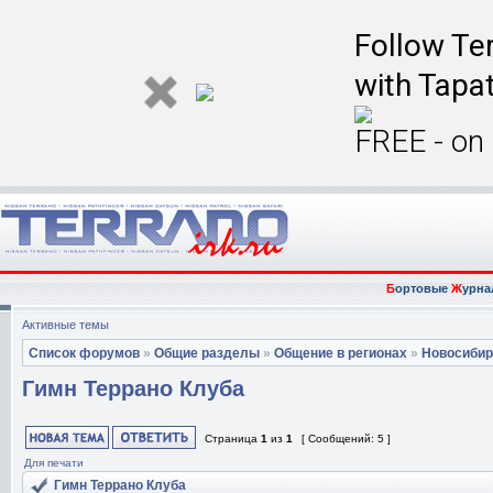
Follow Ter
with Tapat
FREE - on
Б
ортовые
Ж
урна
Активные темы
Список форумов
»
Общие разделы
»
Общение в регионах
»
Новосибир
Гимн Террано Клуба
Страница
1
из
1
[ Сообщений: 5 ]
Для печати
Гимн Террано Клуба