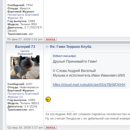
Сообщений:
7554
Откуда:
Иркутск
Бортовой Журнал:
Посмотреть Бортовой
Журнал (0)
Год выпуска:
1996
Модель:
Terrano R50
Двигатель:
2.7 (TD27ETi
Diesel)
Трансмиссия:
авт.
Пт фев 27, 2026 1:31 pm
Валерий 73
Re: Гимн Террано Клуба
Цитата
Терранолюб
Gilbert писал(а):
Друзья! Принимайте Гимн!
© Слова Андрей Весёлый
Музыка и исполнитель Иван Иванович (ИИ)
Сообщений:
1197
https://cloud.mail.ru/public/am55/aTBrWQXHH
Откуда:
Новочеркасск
Бортовой Журнал:
Посмотреть Бортовой
Журнал (1)
Год выпуска:
1988
Модель:
Terrano WD21
Двигатель:
2.4 (Z24i)
Трансмиссия:
мех.
_________________
За последние 400 лет сложнее паровоза человечество н
Ну не считая Пендосов с их дибильной системой измере
Ср мар 18, 2026 2:17 am