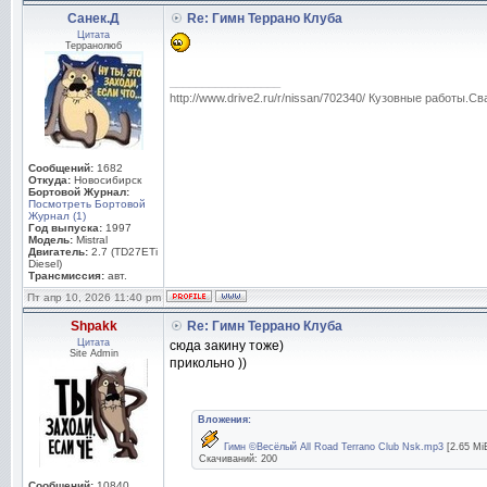
Санек.Д
Re: Гимн Террано Клуба
Цитата
Терранолюб
_________________
http://www.drive2.ru/r/nissan/702340/ Кузовные работы.Св
Сообщений:
1682
Откуда:
Новосибирск
Бортовой Журнал:
Посмотреть Бортовой
Журнал (1)
Год выпуска:
1997
Модель:
Mistral
Двигатель:
2.7 (TD27ETi
Diesel)
Трансмиссия:
авт.
Пт апр 10, 2026 11:40 pm
Shpakk
Re: Гимн Террано Клуба
Цитата
сюда закину тоже)
Site Admin
прикольно ))
Вложения:
Гимн ©Весёлый All Road Terrano Club Nsk.mp3
[2.65 Mi
Скачиваний: 200
Сообщений:
10840