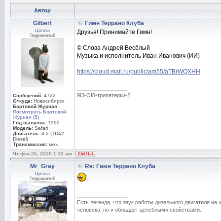
Автор
Gilbert
Гимн Террано Клуба
Цитата
Друзья! Принимайте Гимн!
Терранолюб
© Слова Андрей Весёлый
Музыка и исполнитель Иван Иванович (ИИ)
https://cloud.mail.ru/public/am55/aTBrWQXHH
_________________
9I3-OI8-трипятерки-2
Сообщений:
4722
Откуда:
Новосибирск
Бортовой Журнал:
Посмотреть Бортовой
Журнал (5)
Год выпуска:
1990
Модель:
Safari
Двигатель:
4.2 (TD42
Diesel)
Трансмиссия:
мех.
Чт фев 26, 2026 1:19 am
Mr_Gray
Re: Гимн Террано Клуба
Цитата
Терранолюб
_________________
Есть легенда, что звук работы дизельного двигателя на
человека, но и обладает целебными свойствами.