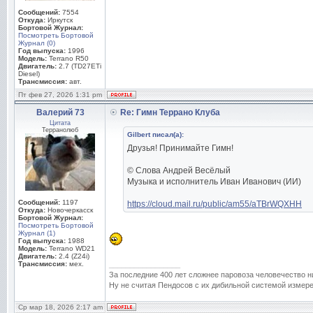
Сообщений:
7554
Откуда:
Иркутск
Бортовой Журнал:
Посмотреть Бортовой
Журнал (0)
Год выпуска:
1996
Модель:
Terrano R50
Двигатель:
2.7 (TD27ETi
Diesel)
Трансмиссия:
авт.
Пт фев 27, 2026 1:31 pm
Валерий 73
Re: Гимн Террано Клуба
Цитата
Терранолюб
Gilbert писал(а):
Друзья! Принимайте Гимн!
© Слова Андрей Весёлый
Музыка и исполнитель Иван Иванович (ИИ)
Сообщений:
1197
https://cloud.mail.ru/public/am55/aTBrWQXHH
Откуда:
Новочеркасск
Бортовой Журнал:
Посмотреть Бортовой
Журнал (1)
Год выпуска:
1988
Модель:
Terrano WD21
Двигатель:
2.4 (Z24i)
Трансмиссия:
мех.
_________________
За последние 400 лет сложнее паровоза человечество н
Ну не считая Пендосов с их дибильной системой измере
Ср мар 18, 2026 2:17 am