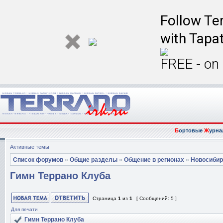
Follow Ter
with Tapat
FREE - on
Б
ортовые
Ж
урна
Активные темы
Список форумов
»
Общие разделы
»
Общение в регионах
»
Новосибир
Гимн Террано Клуба
Страница
1
из
1
[ Сообщений: 5 ]
Для печати
Гимн Террано Клуба