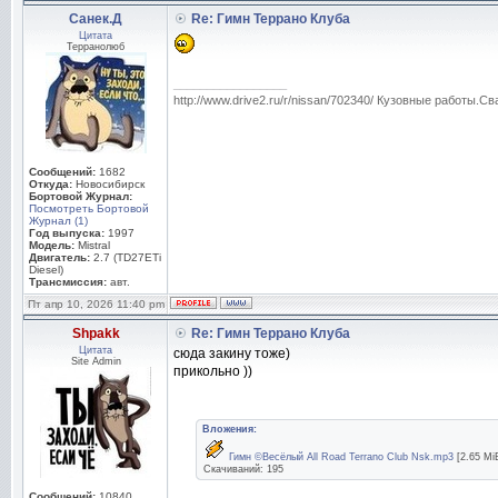
Санек.Д
Re: Гимн Террано Клуба
Цитата
Терранолюб
_________________
http://www.drive2.ru/r/nissan/702340/ Кузовные работы.Св
Сообщений:
1682
Откуда:
Новосибирск
Бортовой Журнал:
Посмотреть Бортовой
Журнал (1)
Год выпуска:
1997
Модель:
Mistral
Двигатель:
2.7 (TD27ETi
Diesel)
Трансмиссия:
авт.
Пт апр 10, 2026 11:40 pm
Shpakk
Re: Гимн Террано Клуба
Цитата
сюда закину тоже)
Site Admin
прикольно ))
Вложения:
Гимн ©Весёлый All Road Terrano Club Nsk.mp3
[2.65 Mi
Скачиваний: 195
Сообщений:
10840