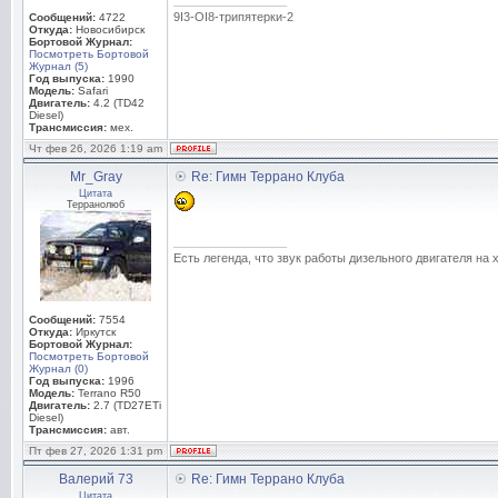
_________________
9I3-OI8-трипятерки-2
Сообщений:
4722
Откуда:
Новосибирск
Бортовой Журнал:
Посмотреть Бортовой
Журнал (5)
Год выпуска:
1990
Модель:
Safari
Двигатель:
4.2 (TD42
Diesel)
Трансмиссия:
мех.
Чт фев 26, 2026 1:19 am
Mr_Gray
Re: Гимн Террано Клуба
Цитата
Терранолюб
_________________
Есть легенда, что звук работы дизельного двигателя на
Сообщений:
7554
Откуда:
Иркутск
Бортовой Журнал:
Посмотреть Бортовой
Журнал (0)
Год выпуска:
1996
Модель:
Terrano R50
Двигатель:
2.7 (TD27ETi
Diesel)
Трансмиссия:
авт.
Пт фев 27, 2026 1:31 pm
Валерий 73
Re: Гимн Террано Клуба
Цитата