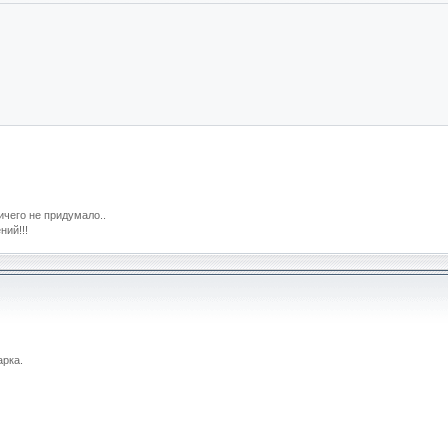
ичего не придумало..
ний!!!
арка.