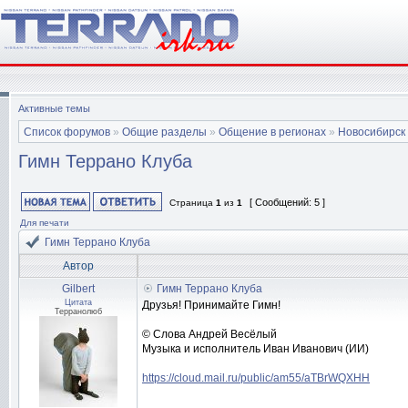
Активные темы
Список форумов
»
Общие разделы
»
Общение в регионах
»
Новосибирск
Гимн Террано Клуба
[ Сообщений: 5 ]
Страница
1
из
1
Для печати
Гимн Террано Клуба
Автор
Gilbert
Гимн Террано Клуба
Цитата
Друзья! Принимайте Гимн!
Терранолюб
© Слова Андрей Весёлый
Музыка и исполнитель Иван Иванович (ИИ)
https://cloud.mail.ru/public/am55/aTBrWQXHH