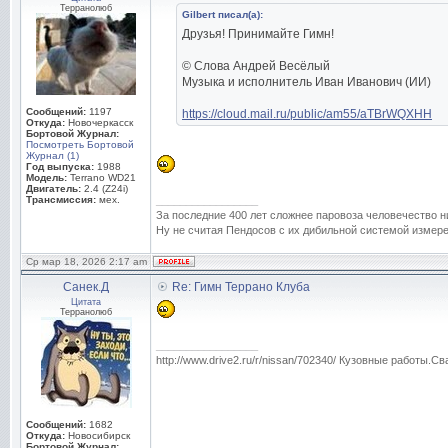
Терранолюб
Gilbert писал(а):
Друзья! Принимайте Гимн!
© Слова Андрей Весёлый
Музыка и исполнитель Иван Иванович (ИИ)
Сообщений:
1197
https://cloud.mail.ru/public/am55/aTBrWQXHH
Откуда:
Новочеркасск
Бортовой Журнал:
Посмотреть Бортовой
Журнал (1)
Год выпуска:
1988
Модель:
Terrano WD21
Двигатель:
2.4 (Z24i)
Трансмиссия:
мех.
_________________
За последние 400 лет сложнее паровоза человечество н
Ну не считая Пендосов с их дибильной системой измере
Ср мар 18, 2026 2:17 am
Санек.Д
Re: Гимн Террано Клуба
Цитата
Терранолюб
_________________
http://www.drive2.ru/r/nissan/702340/ Кузовные работы.Св
Сообщений:
1682
Откуда:
Новосибирск
Бортовой Журнал: