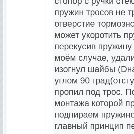
стопор с ручки сте
пружин тросов не т
отверстие тормозно
может укоротить пр
перекусив пружину 
моём случае, удал
изогнул шайбы (Dн
углом 90 град(отст
пропил под трос. П
монтажа которой пр
подпираем пружино
главный принцип п