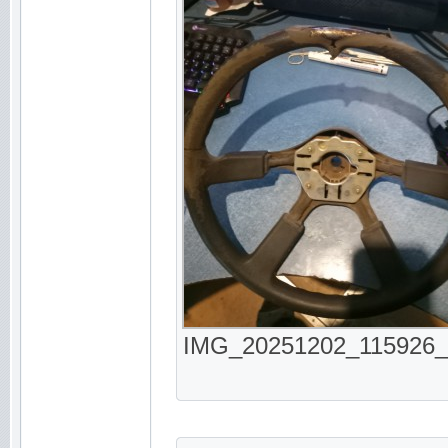
IMG_20251202_115926_64