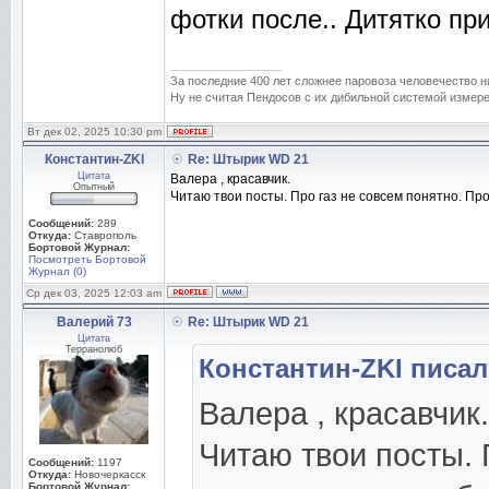
фотки после.. Дитятко п
_________________
За последние 400 лет сложнее паровоза человечество н
Ну не считая Пендосов с их дибильной системой измере
Вт дек 02, 2025 10:30 pm
Константин-ZKI
Re: Штырик WD 21
Цитата
Валера , красавчик.
Опытный
Читаю твои посты. Про газ не совсем понятно. Пр
Сообщений:
289
Откуда:
Ставрополь
Бортовой Журнал:
Посмотреть Бортовой
Журнал (0)
Ср дек 03, 2025 12:03 am
Валерий 73
Re: Штырик WD 21
Цитата
Терранолюб
Константин-ZKI писал(
Валера , красавчик.
Читаю твои посты. 
Сообщений:
1197
Откуда:
Новочеркасск
Бортовой Журнал: