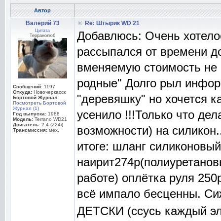
Автор
Валерий 73
Re: Штырик WD 21
Цитата
Добавлюсь: Очень хотелос
Терранолюб
рассыпался от времени до
вменяемую стоимость не 
родные" Долго рыл инфор
Сообщений:
1197
Откуда:
Новочеркасск
"деревяшку" но хочется ка
Бортовой Журнал:
Посмотреть Бортовой
Журнал (1)
усенило !!!Только что де
Год выпуска:
1988
Модель:
Terrano WD21
Двигатель:
2.4 (Z24i)
возможности) на силикон.
Трансмиссия:
мех.
итоге: шланг силиконовый
наирит274р(полиуретановы
работе) оплётка руля 250р
всё импало бесценны. С
ДЕТСКИ (ссусь каждый эл