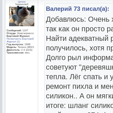
Цитата
Терранолюб
Валерий 73 писал(а):
Добавлюсь: Очень х
так как он просто 
Сообщений:
1197
Откуда:
Новочеркасск
Найти адекватный 
Бортовой Журнал:
Посмотреть Бортовой
Журнал (1)
Год выпуска:
1988
получилось, хотя п
Модель:
Terrano WD21
Двигатель:
2.4 (Z24i)
Трансмиссия:
мех.
Долго рыл информа
советуют "деревяшку
тепла. Лёг спать и 
ремонт пихла и мен
силикон.. А он мяг
итоге: шланг силик