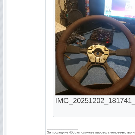
IMG_20251202_181741_66
_________________
За последние 400 лет сложнее паровоза человечество н