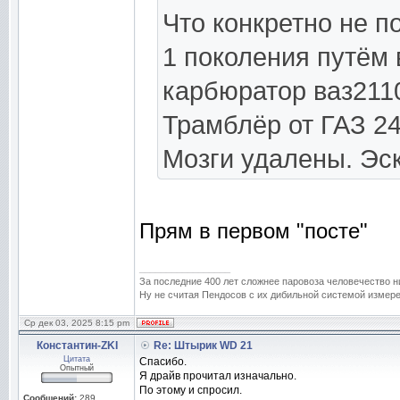
Что конкретно не п
1 поколения путём
карбюратор ваз211
Трамблёр от ГАЗ 2
Мозги удалены. Эс
Прям в первом "посте"
_________________
За последние 400 лет сложнее паровоза человечество н
Ну не считая Пендосов с их дибильной системой измере
Ср дек 03, 2025 8:15 pm
Константин-ZKI
Re: Штырик WD 21
Цитата
Спасибо.
Опытный
Я драйв прочитал изначально.
По этому и спросил.
Сообщений:
289