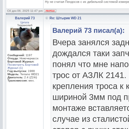
Ну не считая Пендосов с их дибильной системой измере
Сб дек 06, 2025 11:47 pm
Валерий 73
Re: Штырик WD 21
Цитата
Терранолюб
Валерий 73 писал(а):
Вчера занялся зад
дождался таки зап
Сообщений:
1197
Откуда:
Новочеркасск
понял что мне напо
Бортовой Журнал:
Посмотреть Бортовой
Журнал (1)
Год выпуска:
1988
трос от АЗЛК 2141.
Модель:
Terrano WD21
Двигатель:
2.4 (Z24i)
Трансмиссия:
мех.
крепления троса к 
шириной 3мм под пр
монтаже вставляет
случае из сталисто