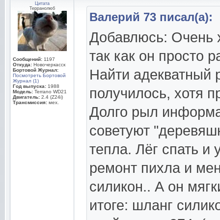
Цитата
Терранолюб
Валерий 73 писал(а):
Добавлюсь: Очень х
так как он просто 
Сообщений:
1197
Откуда:
Новочеркасск
Найти адекватный 
Бортовой Журнал:
Посмотреть Бортовой
Журнал (1)
Год выпуска:
1988
получилось, хотя п
Модель:
Terrano WD21
Двигатель:
2.4 (Z24i)
Трансмиссия:
мех.
Долго рыл информа
советуют "деревяшку
тепла. Лёг спать и 
ремонт пихла и мен
силикон.. А он мяг
итоге: шланг силик