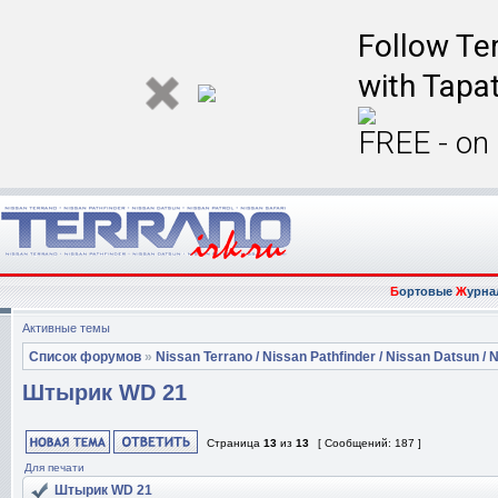
Follow Ter
with Tapat
FREE - on
Б
ортовые
Ж
урна
Активные темы
Список форумов
»
Nissan Terrano / Nissan Pathfinder / Nissan Datsun / N
Штырик WD 21
Страница
13
из
13
[ Сообщений: 187 ]
Для печати
Штырик WD 21