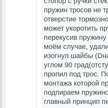
стопор с ручки сте
пружин тросов не т
отверстие тормозно
может укоротить пр
перекусив пружину 
моём случае, удал
изогнул шайбы (Dн
углом 90 град(отст
пропил под трос. П
монтажа которой пр
подпираем пружино
главный принцип п