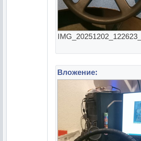
IMG_20251202_122623_07
Вложение: