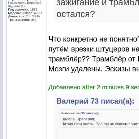
зажигание и трамб
Посмотреть Бортовой
Журнал (1)
Год выпуска:
1988
остался?
Модель:
Terrano WD21
Двигатель:
2.4 (Z24i)
Трансмиссия:
мех.
Что конкретно не понятно
путём врезки штуцеров н
трамблёр?? Трамблёр от 
Мозги удалены. Эскизы в
Добавлено after 2 minutes 9 se
Валерий 73 писал(а):
Константин-ZKI писал(а):
Валера , красавчик.
Читаю твои посты. Про газ не совсем поня