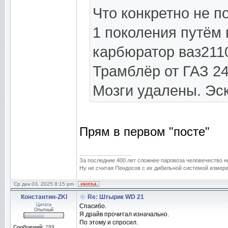
Что конкретно не п
1 поколения путём
карбюратор ваз211
Трамблёр от ГАЗ 2
Мозги удалены. Эс
Прям в первом "посте"
_________________
За последние 400 лет сложнее паровоза человечество н
Ну не считая Пендосов с их дибильной системой измере
Ср дек 03, 2025 8:15 pm
Константин-ZKI
Re: Штырик WD 21
Цитата
Спасибо.
Опытный
Я драйв прочитал изначально.
По этому и спросил.
Сообщений:
289