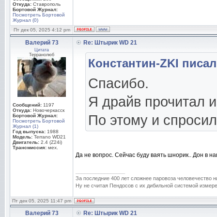
Откуда:
Ставрополь
Бортовой Журнал:
Посмотреть Бортовой
Журнал (0)
Пт дек 05, 2025 4:12 pm
Валерий 73
Re: Штырик WD 21
Цитата
Терранолюб
Константин-ZKI писал(
Спасибо.
Я драйв прочитал и
Сообщений:
1197
Откуда:
Новочеркасск
По этому и спросил
Бортовой Журнал:
Посмотреть Бортовой
Журнал (1)
Год выпуска:
1988
Модель:
Terrano WD21
Двигатель:
2.4 (Z24i)
Трансмиссия:
мех.
Да не вопрос. Сейчас буду ваять шнорик.. Дон в 
_________________
За последние 400 лет сложнее паровоза человечество н
Ну не считая Пендосов с их дибильной системой измере
Пт дек 05, 2025 11:47 pm
Валерий 73
Re: Штырик WD 21