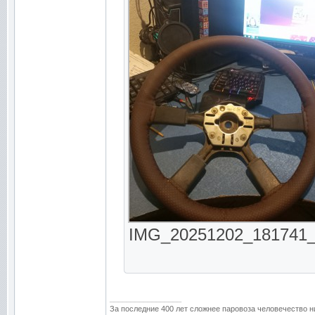
IMG_20251202_181741_66
_________________
За последние 400 лет сложнее паровоза человечество н