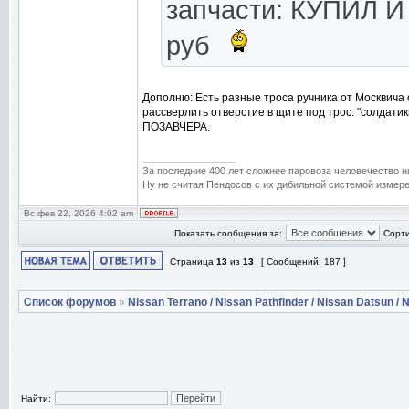
запчасти: КУПИЛ И
руб
Дополню: Есть разные троса ручника от Москвича 
рассверлить отверстие в щите под трос. "солдати
ПОЗАВЧЕРА.
_________________
За последние 400 лет сложнее паровоза человечество н
Ну не считая Пендосов с их дибильной системой измере
Вс фев 22, 2026 4:02 am
Показать сообщения за:
Сорти
Страница
13
из
13
[ Сообщений: 187 ]
Список форумов
»
Nissan Terrano / Nissan Pathfinder / Nissan Datsun / N
Найти: