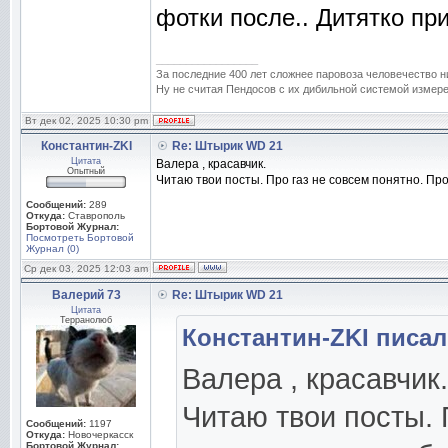
фотки после.. Дитятко п
_________________
За последние 400 лет сложнее паровоза человечество н
Ну не считая Пендосов с их дибильной системой измере
Вт дек 02, 2025 10:30 pm
Константин-ZKI
Re: Штырик WD 21
Цитата
Валера , красавчик.
Опытный
Читаю твои посты. Про газ не совсем понятно. Пр
Сообщений:
289
Откуда:
Ставрополь
Бортовой Журнал:
Посмотреть Бортовой
Журнал (0)
Ср дек 03, 2025 12:03 am
Валерий 73
Re: Штырик WD 21
Цитата
Терранолюб
Константин-ZKI писал(
Валера , красавчик.
Читаю твои посты. 
Сообщений:
1197
Откуда:
Новочеркасск
Бортовой Журнал: