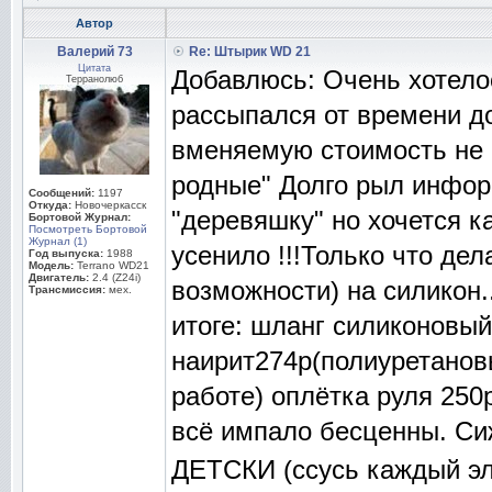
Автор
Валерий 73
Re: Штырик WD 21
Цитата
Добавлюсь: Очень хотелос
Терранолюб
рассыпался от времени до
вменяемую стоимость не 
родные" Долго рыл инфор
Сообщений:
1197
Откуда:
Новочеркасск
"деревяшку" но хочется ка
Бортовой Журнал:
Посмотреть Бортовой
Журнал (1)
усенило !!!Только что де
Год выпуска:
1988
Модель:
Terrano WD21
Двигатель:
2.4 (Z24i)
возможности) на силикон.
Трансмиссия:
мех.
итоге: шланг силиконовый
наирит274р(полиуретановы
работе) оплётка руля 250р
всё импало бесценны. С
ДЕТСКИ (ссусь каждый эл