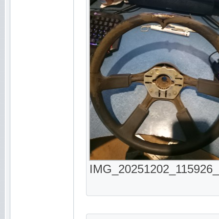
IMG_20251202_115926_64