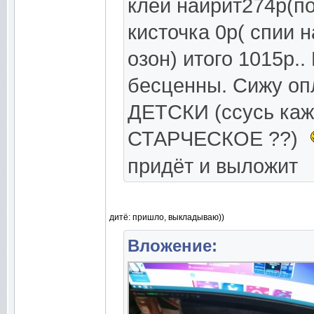
клей наирит274р(п
кисточка 0р( спии 
озон) итого 1015р.
бесценны. Сижу о
ДЕТСКИ (ссусь кажд
СТАРЧЕСКОЕ ??)
придёт и выложит
дитё: пришло, выкладываю))
Вложение: