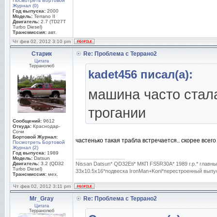
Посмотреть Бортовой
Журнал (0)
Год выпуска:
2000
Модель:
Terrano II
Двигатель:
2.7 (TD27T
Turbo Diesel)
Трансмиссия:
авт.
Чт фев 02, 2012 3:10 pm
Старик
Re: Проблема с Террано2
Цитата
Терранолюб
kadet456 писал(а):
машина часто стала
трогании
Сообщений:
9612
Откуда:
Краснодар-
Сочи
Бортовой Журнал:
частенько такая трабла встречается.. скорее всег
Посмотреть Бортовой
Журнал (2)
Год выпуска:
1989
_________________
Модель:
Datsun
Двигатель:
3.2 (QD32
Nissan Datsun* QD32Eti* МКП FS5R30A* 1989 г.р.* гла
Turbo Diesel)
33x10.5x16*подвеска IronMan+Koni*перестроенный выпуск
Трансмиссия:
мех.
Чт фев 02, 2012 3:11 pm
Mr_Gray
Re: Проблема с Террано2
Цитата
Терранолюб