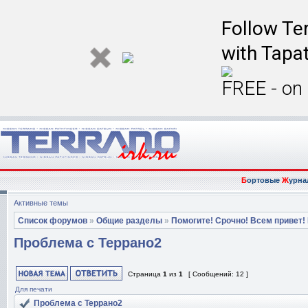
Follow Ter
with Tapat
FREE - on
Б
ортовые
Ж
урна
Активные темы
Список форумов
»
Общие разделы
»
Помогите! Срочно! Всем привет!
Проблема с Террано2
Страница
1
из
1
[ Сообщений: 12 ]
Для печати
Проблема с Террано2