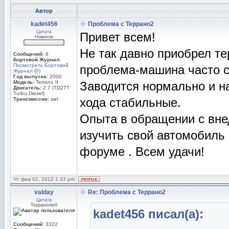
Автор
kadet456
Проблема с Террано2
Цитата
Привет всем!
Новичок
Не так давно приобрел те
Сообщений:
6
Бортовой Журнал:
Посмотреть Бортовой
проблема-машина часто ст
Журнал (0)
Год выпуска:
2000
Модель:
Terrano II
Заводится нормально и на
Двигатель:
2.7 (TD27T
Turbo Diesel)
хода стабильные.
Трансмиссия:
авт.
Опыта в обращении с вне
изучить свой автомобиль 
форуме . Всем удачи!
Чт фев 02, 2012 1:33 pm
valday
Re: Проблема с Террано2
Цитата
Терранолюб
kadet456 писал(а):
Сообщений:
3322