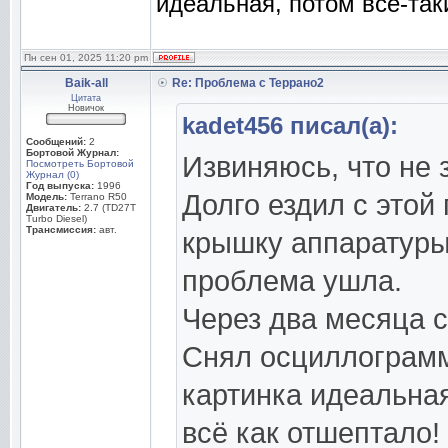
идеальная, потом всё-так
Пн сен 01, 2025 11:20 pm
Baik-all
Re: Проблема с Террано2
Цитата
Новичок
kadet456 писал(а):
Сообщений:
2
Бортовой Журнал:
Извиняюсь, что не 
Посмотреть Бортовой
Журнал (0)
Год выпуска:
1996
Долго ездил с этой
Модель:
Terrano R50
Двигатель:
2.7 (TD27T
Turbo Diesel)
Трансмиссия:
авт.
крышку аппаратуры
проблема ушла.
Через два месяца с
Снял осциллограмму
картинка идеальная
всё как отшептало!