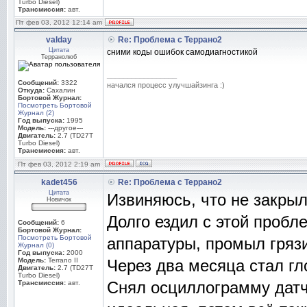
Turbo Diesel)
Трансмиссия:
авт.
Пт фев 03, 2012 12:14 am
valday
Re: Проблема с Террано2
Цитата
сними коды ошибок самодиагностикой
Терранолюб
_________________
Сообщений:
3322
начался процесс улучшайзинга :)
Откуда:
Сахалин
Бортовой Журнал:
Посмотреть Бортовой
Журнал (2)
Год выпуска:
1995
Модель:
---другое---
Двигатель:
2.7 (TD27T
Turbo Diesel)
Трансмиссия:
авт.
Пт фев 03, 2012 2:19 am
kadet456
Re: Проблема с Террано2
Цитата
Извиняюсь, что не закрыл
Новичок
Долго ездил с этой пробл
Сообщений:
6
Бортовой Журнал:
Посмотреть Бортовой
аппаратуры, промыл гряз
Журнал (0)
Год выпуска:
2000
Модель:
Terrano II
Через два месяца стал гл
Двигатель:
2.7 (TD27T
Turbo Diesel)
Снял осциллограмму датчи
Трансмиссия:
авт.