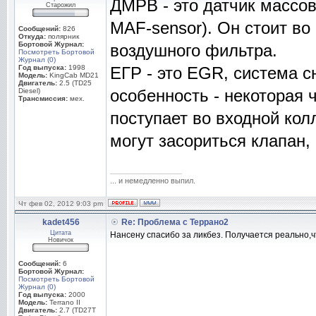
ДМРВ - это датчик массов
Старожил
MAF-sensor). Он стоит во
Сообщений:
826
Откуда:
полярник
Бортовой Журнал:
воздушного фильтра.
Посмотреть Бортовой
Журнал (0)
Год выпуска:
1998
ЕГР - это EGR, система 
Модель:
KingCab MD21
Двигатель:
2.5 (TD25
особенность - некоторая 
Diesel)
Трансмиссия:
мех.
поступает во входной кол
могут засориться клапан,
_________________
... и немедленно выпил.
Чт фев 02, 2012 9:03 pm
kadet456
Re: Проблема с Террано2
Цитата
Нансену спасибо за ликбез. Получается реально,ч
Новичок
Сообщений:
6
Бортовой Журнал:
Посмотреть Бортовой
Журнал (0)
Год выпуска:
2000
Модель:
Terrano II
Двигатель:
2.7 (TD27T