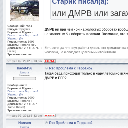
Старик писал(а):
или ДМРВ или зага
Сообщений:
7554
Откуда:
Иркутск
ДМРВ ни при чем - он на холостых оборотах вообщ
Бортовой Журнал:
на холостых бы обороты плавали. Возможно, что-т
Посмотреть Бортовой
Журнал (0)
Год выпуска:
1996
_________________
Модель:
Terrano R50
Есть легенда, что звук работы дизельного двигателя на
Двигатель:
2.7 (TD27ETi
Diesel)
человека, но и обладает целебными свойствами.
Трансмиссия:
авт.
Чт фев 02, 2012 3:13 pm
kadet456
Re: Проблема с Террано2
Цитата
Такая беда присходит только в жару летом,но вся
Новичок
ДМРВ и ЕГР?
Сообщений:
6
Бортовой Журнал:
Посмотреть Бортовой
Журнал (0)
Год выпуска:
2000
Модель:
Terrano II
Двигатель:
2.7 (TD27T
Turbo Diesel)
Трансмиссия:
авт.
Чт фев 02, 2012 3:32 pm
Nansen
Re: Проблема с Террано2
Цитата