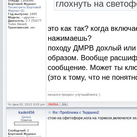
Откуда:
Сахалин
глохнуть на светоф
Бортовой Журнал:
Посмотреть Бортовой
Журнал (2)
Год выпуска:
1995
Модель:
---другое---
Двигатель:
2.7 (TD27T
Turbo Diesel)
это как так? когда включа
Трансмиссия:
авт.
нажимаешь?
походу ДМРВ дохлый или
образом. Вообще расшиф
сообщение. Может ты клю
(это к тому, что не понят
_________________
начался процесс улучшайзинга :)
Чт фев 02, 2012 3:03 pm
kadet456
Re: Проблема с Террано2
Цитата
стою на сфетофоре,нога на тормозе,включился зел
Новичок
Сообщений:
6
Бортовой Журнал: