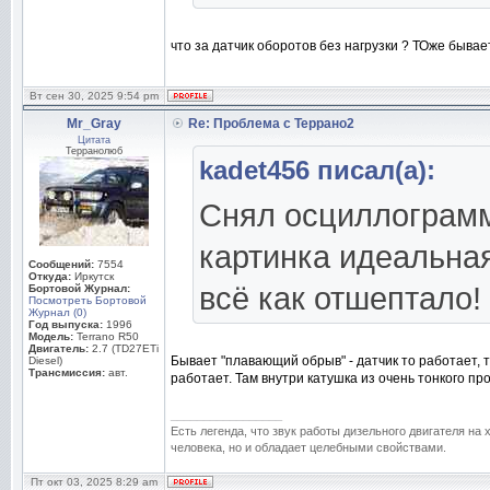
что за датчик оборотов без нагрузки ? ТОже бывае
Вт сен 30, 2025 9:54 pm
Mr_Gray
Re: Проблема с Террано2
Цитата
Терранолюб
kadet456 писал(а):
Снял осциллограмму
картинка идеальная
Сообщений:
7554
Откуда:
Иркутск
всё как отшептало!
Бортовой Журнал:
Посмотреть Бортовой
Журнал (0)
Год выпуска:
1996
Модель:
Terrano R50
Двигатель:
2.7 (TD27ETi
Бывает "плавающий обрыв" - датчик то работает, т
Diesel)
Трансмиссия:
авт.
работает. Там внутри катушка из очень тонкого п
_________________
Есть легенда, что звук работы дизельного двигателя на
человека, но и обладает целебными свойствами.
Пт окт 03, 2025 8:29 am