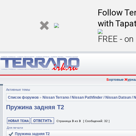
Follow Ter
with Tapat
FREE - on
Б
ортовые
Ж
урна
Активные темы
Список форумов
»
Nissan Terrano / Nissan Pathfinder / Nissan Datsun / N
Пружина задняя Т2
Страница
3
из
3
[ Сообщений: 32 ]
Для печати
Пружина задняя Т2