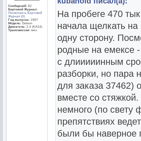
kubanoid писал(а):
Сообщений:
82
Бортовой Журнал:
На пробеге 470 тык
Посмотреть Бортовой
Журнал (0)
Год выпуска:
1997
начала щелкать на 
Модель:
Datsun
Двигатель:
2.4 (KA24)
Трансмиссия:
мех.
одну сторону. Посм
родные на емексе -
с длииииинным сро
разборки, но пара
для заказа 37462) 
вместе со стяжкой.
немного (по свету 
препятствиях веде
были бы наверное 