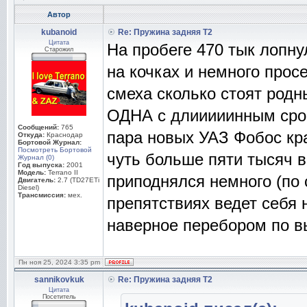
Автор
kubanoid
Re: Пружина задняя Т2
Цитата
На пробеге 470 тык лопну
Старожил
на кочках и немного прос
смеха сколько стоят родны
ОДНА с длииииинным сро
Сообщений:
765
пара новых УАЗ Фобос кр
Откуда:
Краснодар
Бортовой Журнал:
Посмотреть Бортовой
чуть больше пяти тысяч в
Журнал (0)
Год выпуска:
2001
Модель:
Terrano II
приподнялся немного (по 
Двигатель:
2.7 (TD27ETi
Diesel)
Трансмиссия:
мех.
препятствиях ведет себя
наверное перебором по в
Пн ноя 25, 2024 3:35 pm
sannikovkuk
Re: Пружина задняя Т2
Цитата
Посетитель