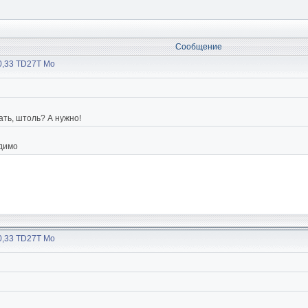
Сообщение
30,33 TD27T Мо
ать, штоль? А нужно!
идимо
30,33 TD27T Мо