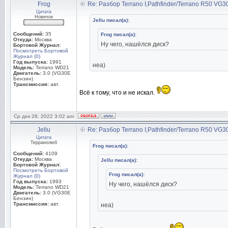
Frog
Re: Разбор Terrano I,Pathfinder/Terrano R50 VG
Цитата
Новичок
Jellu писал(а):
Сообщений:
35
Frog писал(а):
Откуда:
Москва
Ну чего, нашёлся диск?
Бортовой Журнал:
Посмотреть Бортовой
Журнал (0)
Год выпуска:
1991
неа)
Модель:
Terrano WD21
Двигатель:
3.0 (VG30E
Бензин)
Трансмиссия:
авт.
Всё к тому, что и не искал.
Ср дек 28, 2022 3:02 am
Jellu
Re: Разбор Terrano I,Pathfinder/Terrano R50 VG
Цитата
Терранолюб
Frog писал(а):
Сообщений:
4109
Откуда:
Москва
Jellu писал(а):
Бортовой Журнал:
Посмотреть Бортовой
Frog писал(а):
Журнал (0)
Год выпуска:
1993
Ну чего, нашёлся диск?
Модель:
Terrano WD21
Двигатель:
3.0 (VG30E
Бензин)
Трансмиссия:
авт.
неа)