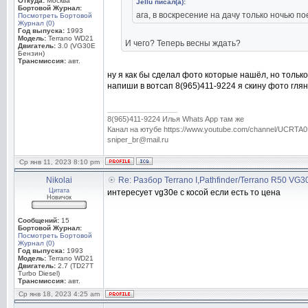
Откуда:
Москва
Jellu писал(а):
Бортовой Журнал:
ага, в воскресение на дачу только ночью по
Посмотреть Бортовой
Журнал (0)
Год выпуска:
1993
Модель:
Terrano WD21
И чего? Теперь весны ждать?
Двигатель:
3.0 (VG30E
Бензин)
Трансмиссия:
авт.
ну я как бы сделал фото которые нашёл, но только
напиши в вотсап 8(965)411-9224 я скину фото гля
_________________
8(965)411-9224 Илья Whats App там же
Канал на ютубе https://www.youtube.com/channel/UC
sniper_br@mail.ru
Ср янв 11, 2023 8:10 pm
Nikolai
Re: Разбор Terrano I,Pathfinder/Terrano R50 VG
Цитата
интересует vg30e c косой если есть то цена
Новичок
Сообщений:
15
Бортовой Журнал:
Посмотреть Бортовой
Журнал (0)
Год выпуска:
1993
Модель:
Terrano WD21
Двигатель:
2.7 (TD27T
Turbo Diesel)
Трансмиссия:
авт.
Ср янв 18, 2023 4:25 am