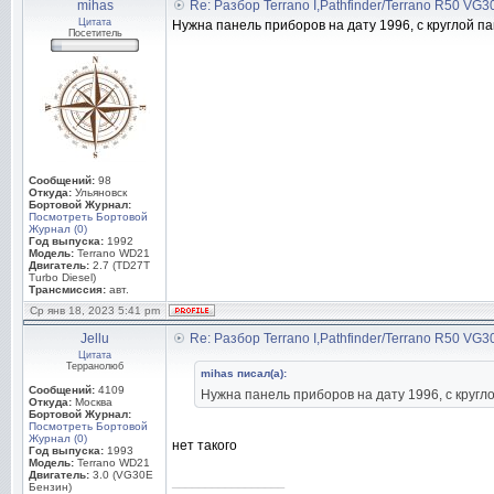
mihas
Re: Разбор Terrano I,Pathfinder/Terrano R50 VG
Цитата
Нужна панель приборов на дату 1996, с круглой п
Посетитель
Сообщений:
98
Откуда:
Ульяновск
Бортовой Журнал:
Посмотреть Бортовой
Журнал (0)
Год выпуска:
1992
Модель:
Terrano WD21
Двигатель:
2.7 (TD27T
Turbo Diesel)
Трансмиссия:
авт.
Ср янв 18, 2023 5:41 pm
Jellu
Re: Разбор Terrano I,Pathfinder/Terrano R50 VG
Цитата
Терранолюб
mihas писал(а):
Сообщений:
4109
Нужна панель приборов на дату 1996, с круг
Откуда:
Москва
Бортовой Журнал:
Посмотреть Бортовой
Журнал (0)
нет такого
Год выпуска:
1993
Модель:
Terrano WD21
Двигатель:
3.0 (VG30E
_________________
Бензин)