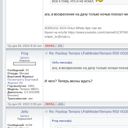
Всё к тому, что и не искал.
ага, в воскресение на дачу только ночью поехал чи
_________________
8(965)411-9224 Илья Whats App там же
Канал на ютубе https://www.youtube.com/channel/UC
sniper_br@mail.ru
Ср дек 28, 2022 8:42 am
Frog
Re: Разбор Terrano I,Pathfinder/Terrano R50 VG
Цитата
Новичок
Jellu писал(а):
ага, в воскресение на дачу только ночью поех
Сообщений:
35
Откуда:
Москва
Бортовой Журнал:
Посмотреть Бортовой
И чего? Теперь весны ждать?
Журнал (0)
Год выпуска:
1991
Модель:
Terrano WD21
Двигатель:
3.0 (VG30E
Бензин)
Трансмиссия:
авт.
Ср дек 28, 2022 3:56 pm
Jellu
Re: Разбор Terrano I,Pathfinder/Terrano R50 VG
Цитата
Терранолюб
Frog писал(а):
Сообщений:
4109