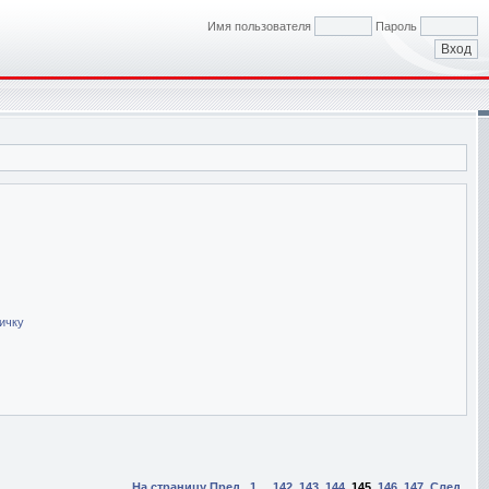
Имя пользователя
Пароль
ичку
На страницу
Пред.
1
...
142
,
143
,
144
,
145
,
146
,
147
След.