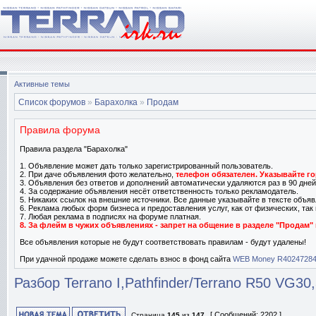
Активные темы
Список форумов
»
Барахолка
»
Продам
Правила форума
Правила раздела "Барахолка"
1. Объявление может дать только зарегистрированный пользователь.
2. При даче объявления фото желательно,
телефон обязателен. Указывайте го
3. Объявления без ответов и дополнений автоматически удаляются раз в 90 дней
4. За содержание объявления несёт ответственность только рекламодатель.
5. Никаких ссылок на внешние источники. Все данные указывайте в тексте объявл
6. Реклама любых форм бизнеса и предоставления услуг, как от физических, та
7. Любая реклама в подписях на форуме платная.
8. За флейм в чужих объявлениях - запрет на общение в разделе "Продам" 
Все объявления которые не будут соответствовать правилам - будут удалены!
При удачной продаже можете сделать взнос в фонд сайта
WEB Money R4024728
Разбор Terrano I,Pathfinder/Terrano R50 VG3
[ Сообщений: 2202 ]
Страница
145
из
147