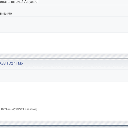
копать, штоль? А нужно!
е видимо
30,33 TD27T Мо
RTA0H6CFuFWp0WCLesGhWg