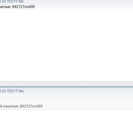
30,33 TD27T Мо
анелью. 892727оо495
30,33 TD27T Мо
лой панелью. 892727оо495