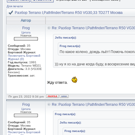
Для печати
Разбор Terrano I,Pathfinder/Terrano R50 VG30,33 TD27T Москва
Автор
Frog
Re: Разбор Terrano I,Pathfinder/Terrano R50 VG
Цитата
Новичок
Jellu писал(а):
Сообщений:
35
Frog писал(а):
Откуда:
Москва
По какое колено, дождь льёт! Помочь покоп
Бортовой Журнал:
Посмотреть Бортовой
Журнал (0)
Год выпуска:
1991
))) ну я хз на даче когда буду, в воскресение в
Модель:
Terrano WD21
Двигатель:
3.0 (VG30E
Бензин)
Трансмиссия:
авт.
Жду ответа.
Пт дек 23, 2022 9:34 pm
Frog
Re: Разбор Terrano I,Pathfinder/Terrano R50 VG
Цитата
Новичок
Frog писал(а):
Сообщений:
35
Jellu писал(а):
Откуда:
Москва
Бортовой Журнал:
Frog писал(а):
Посмотреть Бортовой