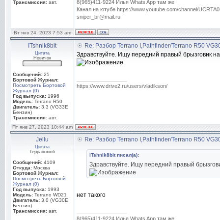
8(965)411-9224 Илья Whats App там же
Трансмиссия:
авт.
Канал на ютубе https://www.youtube.com/channel/UC
sniper_br@mail.ru
Вт янв 24, 2023 7:53 am
ITshnik8bit
Re: Разбор Terrano I,Pathfinder/Terrano R50 VG
Цитата
Здравствуйте. Ищу передний правый брызговик на
Новичок
Сообщений:
25
_________________
Бортовой Журнал:
Посмотреть Бортовой
https://www.drive2.ru/users/vladikson/
Журнал (0)
Год выпуска:
1996
Модель:
Terrano R50
Двигатель:
3.3 (VG33E
Бензин)
Трансмиссия:
авт.
Пт янв 27, 2023 10:44 am
Jellu
Re: Разбор Terrano I,Pathfinder/Terrano R50 VG
Цитата
Терранолюб
ITshnik8bit писал(а):
Сообщений:
4109
Здравствуйте. Ищу передний правый брызгови
Откуда:
Москва
Бортовой Журнал:
Посмотреть Бортовой
Журнал (0)
Год выпуска:
1993
нет такого
Модель:
Terrano WD21
Двигатель:
3.0 (VG30E
Бензин)
Трансмиссия:
авт.
_________________
8(965)411-9224 Илья Whats App там же