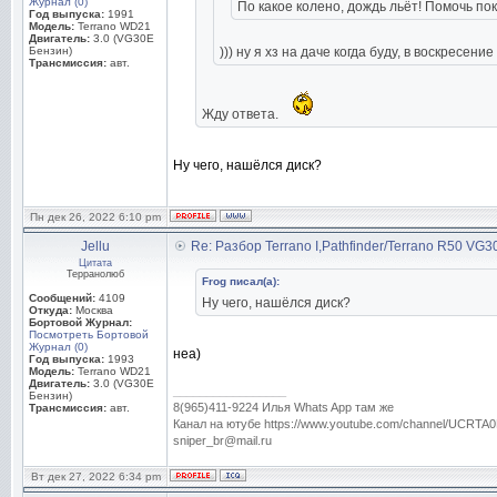
Журнал (0)
По какое колено, дождь льёт! Помочь по
Год выпуска:
1991
Модель:
Terrano WD21
Двигатель:
3.0 (VG30E
Бензин)
))) ну я хз на даче когда буду, в воскресени
Трансмиссия:
авт.
Жду ответа.
Ну чего, нашёлся диск?
Пн дек 26, 2022 6:10 pm
Jellu
Re: Разбор Terrano I,Pathfinder/Terrano R50 VG
Цитата
Терранолюб
Frog писал(а):
Сообщений:
4109
Ну чего, нашёлся диск?
Откуда:
Москва
Бортовой Журнал:
Посмотреть Бортовой
Журнал (0)
неа)
Год выпуска:
1993
Модель:
Terrano WD21
Двигатель:
3.0 (VG30E
_________________
Бензин)
8(965)411-9224 Илья Whats App там же
Трансмиссия:
авт.
Канал на ютубе https://www.youtube.com/channel/UC
sniper_br@mail.ru
Вт дек 27, 2022 6:34 pm