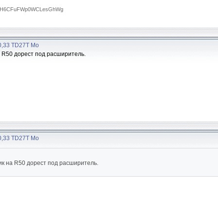
RTA0H6CFuFWp0WCLesGhWg
30,33 TD27T Мо
 R50 дорест под расширитель.
30,33 TD27T Мо
к на R50 дорест под расширитель.