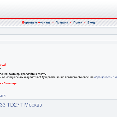
Б
ортовые
Ж
урналы
•
Правила
•
Поиск
•
Вход
род!
.
ения. Фото прикрепляйте к тексту.
к и от юридических лиц платная! Для размещения платного объявления
обращайтесь в л
на 3 месяца.
43171
0,33 TD27T Москва