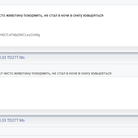
сто животину покормить, не стал в ночи в снегу ковыряться
RTA0H6CFuFWp0WCLesGhWg
30,33 TD27T Мо
ал чисто животину покормить, не стал в ночи в снегу ковыряться
30,33 TD27T Мо