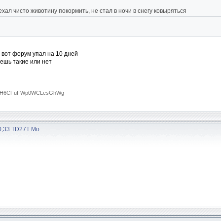
ехал чисто животину покормить, не стал в ночи в снегу ковыряться
 вот форум упал на 10 дней
нешь такие или нет
RTA0H6CFuFWp0WCLesGhWg
30,33 TD27T Мо