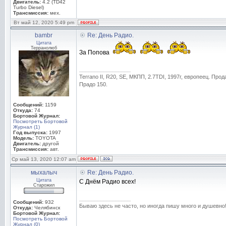
Двигатель:
4.2 (TD42
Turbo Diesel)
Трансмиссия:
мех.
Вт май 12, 2020 5:49 pm
bambr
Re: День Радио.
Цитата
Терранолюб
За Попова
_________________
Terrano II, R20, SE, МКПП, 2.7TDI, 1997г, европеец. Прод
Прадо 150.
Сообщений:
1159
Откуда:
74
Бортовой Журнал:
Посмотреть Бортовой
Журнал (1)
Год выпуска:
1997
Модель:
TOYOTA
Двигатель:
другой
Трансмиссия:
авт.
Ср май 13, 2020 12:07 am
мыхалыч
Re: День Радио.
Цитата
С Днём Радио всех!
Старожил
_________________
Сообщений:
932
Бываю здесь не часто, но иногда пишу много и душевно
Откуда:
Челябинск
Бортовой Журнал:
Посмотреть Бортовой
Журнал (0)