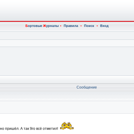
Б
ортовые
Ж
урналы
•
Правила
•
Поиск
•
Вход
Сообщение
дно пришёл. А так 9го всё отметил!