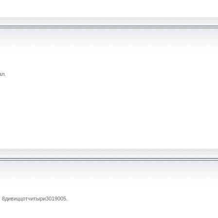
ал.
! 8дивиццотчитыри3019005.