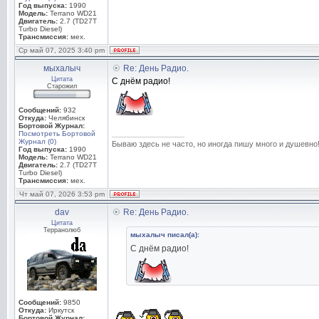
Год выпуска:
1990
Модель:
Terrano WD21
Двигатель:
2.7 (TD27T
Turbo Diesel)
Трансмиссия:
мех.
Ср май 07, 2025 3:40 pm
мыхалыч
Re: День Радио.
Цитата
С днём радио!
Старожил
Сообщений:
932
Откуда:
Челябинск
Бортовой Журнал:
_________________
Посмотреть Бортовой
Журнал (0)
Бываю здесь не часто, но иногда пишу много и душевно
Год выпуска:
1990
Модель:
Terrano WD21
Двигатель:
2.7 (TD27T
Turbo Diesel)
Трансмиссия:
мех.
Чт май 07, 2026 3:53 pm
dav
Re: День Радио.
Цитата
Терранолюб
мыхалыч писал(а):
С днём радио!
Сообщений:
9850
Откуда:
Иркутск
Бортовой Журнал: