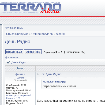
Активные темы
Список форумов
»
Общие разделы
»
Флейм
День Радио.
[ Сообщений: 65 ]
Страница
5
из
5
Для печати
День Радио.
Автор
финиш
Re: День Радио.
Цитата
Терранолюб
мыхалыч писал(а):
Сообщений:
1299
Заработались мы с вами
Откуда:
п.
Магистральный. БАМ
Бортовой Журнал:
Посмотреть Бортовой
Журнал (10)
Есть такое, был на смене и да же не отметил, поз
Год выпуска:
1990
Модель:
Safari