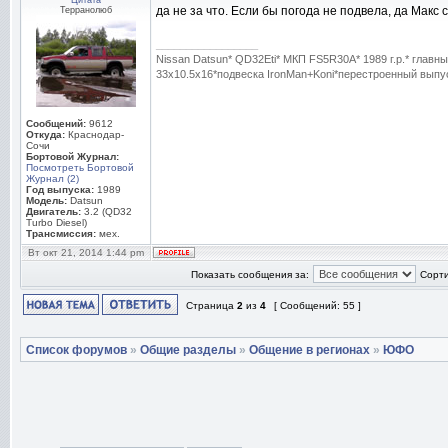
Цитата
да не за что. Если бы погода не подвела, да Макс
Терранолюб
_________________
Nissan Datsun* QD32Eti* МКП FS5R30A* 1989 г.р.* гла
33x10.5x16*подвеска IronMan+Koni*перестроенный выпуск
Сообщений:
9612
Откуда:
Краснодар-
Сочи
Бортовой Журнал:
Посмотреть Бортовой
Журнал (2)
Год выпуска:
1989
Модель:
Datsun
Двигатель:
3.2 (QD32
Turbo Diesel)
Трансмиссия:
мех.
Вт окт 21, 2014 1:44 pm
Показать сообщения за:
Сорти
Страница
2
из
4
[ Сообщений: 55 ]
Список форумов
»
Общие разделы
»
Общение в регионах
»
ЮФО