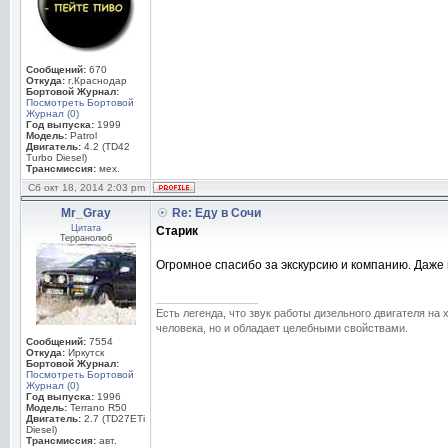
Сообщений:
670
Откуда:
г.Краснодар
Бортовой Журнал:
Посмотреть Бортовой
Журнал (0)
Год выпуска:
1999
Модель:
Patrol
Двигатель:
4.2 (TD42
Turbo Diesel)
Трансмиссия:
мех.
Сб окт 18, 2014 2:03 pm
Mr_Gray
Re: Еду в Сочи
Цитата
Старик
Терранолюб
Огромное спасибо за экскурсию и компанию. Даже
_________________
Есть легенда, что звук работы дизельного двигателя на
человека, но и обладает целебными свойствами.
Сообщений:
7554
Откуда:
Иркутск
Бортовой Журнал:
Посмотреть Бортовой
Журнал (0)
Год выпуска:
1996
Модель:
Terrano R50
Двигатель:
2.7 (TD27ETi
Diesel)
Трансмиссия:
авт.