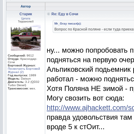
Автор
Старик
Re: Еду в Сочи
Цитата
Терранолюб
Mr_Gray писал(а):
Вопрос по Красной поляне - если туда приеха
ну... можно попробовать 
Сообщений:
9612
подняться на первую очер
Откуда:
Краснодар-
Сочи
Бортовой Журнал:
Альпиковский подьемник р
Посмотреть Бортовой
Журнал (2)
Год выпуска:
1989
работал - можно подняться
Модель:
Datsun
Двигатель:
3.2 (QD32
Turbo Diesel)
Хотя Поляна НЕ зимой - 
Трансмиссия:
мех.
Могу свозить вот сюда:
http://www.ajhackett.com/so
правда удовольствия там
вроде 5 к стОит...