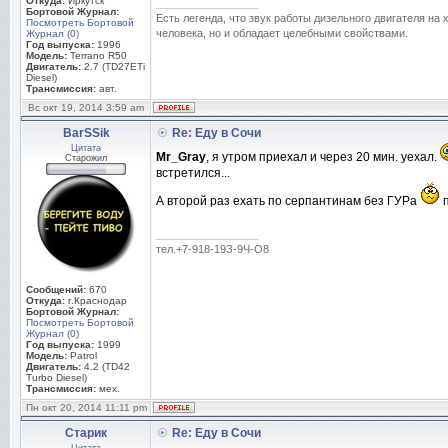
Откуда:
Иркутск
_________________
Бортовой Журнал:
Есть легенда, что звук работы дизельного двигателя на
Посмотреть Бортовой
человека, но и обладает целебными свойствами.
Журнал (0)
Год выпуска:
1996
Модель:
Terrano R50
Двигатель:
2.7 (TD27ETi
Diesel)
Трансмиссия:
авт.
Вс окт 19, 2014 3:59 am
BarSSik
Re: Еду в Сочи
Цитата
Mr_Gray
, я утром приехал и через 20 мин. уехал.
Старожил
встретился...
А второй раз ехать по серпантинам без ГУРа
п
_________________
тел.+7-918-19З-9Ч-O8
Сообщений:
670
Откуда:
г.Краснодар
Бортовой Журнал:
Посмотреть Бортовой
Журнал (0)
Год выпуска:
1999
Модель:
Patrol
Двигатель:
4.2 (TD42
Turbo Diesel)
Трансмиссия:
мех.
Пн окт 20, 2014 11:11 pm
Старик
Re: Еду в Сочи