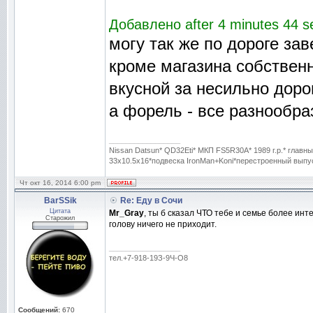
Добавлено after 4 minutes 44 s
могу так же по дороге за
кроме магазина собствен
вкусной за несильно доро
а форель - все разнообр
_________________
Nissan Datsun* QD32Eti* МКП FS5R30A* 1989 г.р.* гла
33x10.5x16*подвеска IronMan+Koni*перестроенный выпуск
Чт окт 16, 2014 6:00 pm
BarSSik
Re: Еду в Сочи
Цитата
Mr_Gray
, ты б сказал ЧТО тебе и семье более инте
Старожил
голову ничего не приходит.
_________________
тел.+7-918-19З-9Ч-O8
Сообщений:
670