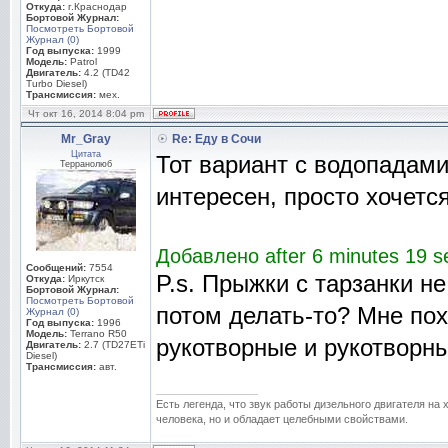
Откуда:
г.Краснодар
Бортовой Журнал:
Посмотреть Бортовой
Журнал (0)
Год выпуска:
1999
Модель:
Patrol
Двигатель:
4.2 (TD42
Turbo Diesel)
Трансмиссия:
мех.
Чт окт 16, 2014 8:04 pm
Mr_Gray
Re: Еду в Сочи
Цитата
Тот вариант с водопадами
Терранолюб
интересен, просто хочетс
Добавлено after 6 minutes 19 s
Сообщений:
7554
P.s. Прыжки с тарзанки не
Откуда:
Иркутск
Бортовой Журнал:
Посмотреть Бортовой
потом делать-то? Мне пох
Журнал (0)
Год выпуска:
1996
Модель:
Terrano R50
рукотворные и рукотворны
Двигатель:
2.7 (TD27ETi
Diesel)
Трансмиссия:
авт.
_________________
Есть легенда, что звук работы дизельного двигателя на
человека, но и обладает целебными свойствами.