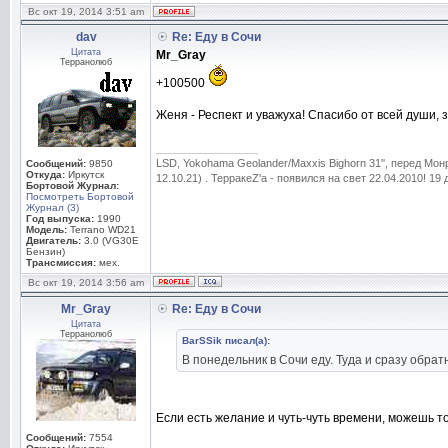
Вс окт 19, 2014 3:51 am
dav
Re: Еду в Сочи
Цитата
Mr_Gray
Терранолюб
+100500
Женя - Респект и уважуха! Спасибо от всей души, з
_________________
LSD, Yokohama Geolander/Maxxis Bighorn 31'', перед Мо
Сообщений:
9850
Откуда:
Иркутск
12.10.21) . ТерракеZ'а - появился на свет 22.04.2010! 19
Бортовой Журнал:
Посмотреть Бортовой
Журнал (3)
Год выпуска:
1990
Модель:
Terrano WD21
Двигатель:
3.0 (VG30E
Бензин)
Трансмиссия:
мех.
Вс окт 19, 2014 3:56 am
Mr_Gray
Re: Еду в Сочи
Цитата
Терранолюб
BarSSik писал(а):
В понедельник в Сочи еду. Туда и сразу обрат
Если есть желание и чуть-чуть времени, можешь то
Сообщений:
7554