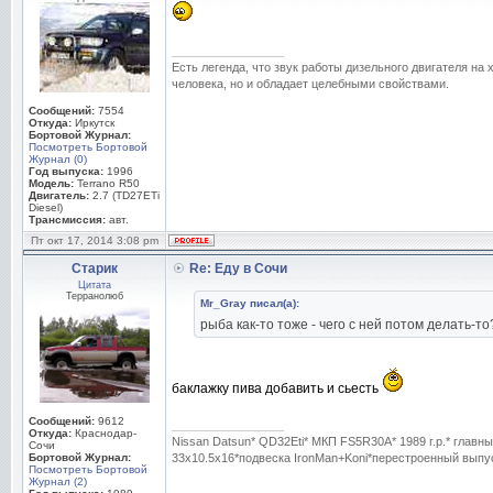
_________________
Есть легенда, что звук работы дизельного двигателя на
человека, но и обладает целебными свойствами.
Сообщений:
7554
Откуда:
Иркутск
Бортовой Журнал:
Посмотреть Бортовой
Журнал (0)
Год выпуска:
1996
Модель:
Terrano R50
Двигатель:
2.7 (TD27ETi
Diesel)
Трансмиссия:
авт.
Пт окт 17, 2014 3:08 pm
Старик
Re: Еду в Сочи
Цитата
Терранолюб
Mr_Gray писал(а):
рыба как-то тоже - чего с ней потом делать-то
баклажку пива добавить и сьесть
Сообщений:
9612
_________________
Откуда:
Краснодар-
Nissan Datsun* QD32Eti* МКП FS5R30A* 1989 г.р.* гла
Сочи
Бортовой Журнал:
33x10.5x16*подвеска IronMan+Koni*перестроенный выпуск
Посмотреть Бортовой
Журнал (2)