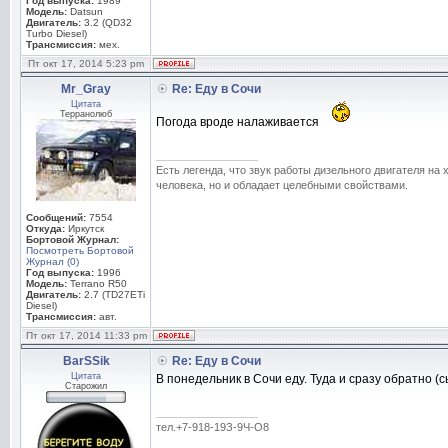
Год выпуска:
1989
Модель:
Datsun
Двигатель:
3.2 (QD32
Turbo Diesel)
Трансмиссия:
мех.
Пт окт 17, 2014 5:23 pm
Mr_Gray
Re: Еду в Сочи
Цитата
Терранолюб
Погода вроде налаживается
_________________
Есть легенда, что звук работы дизельного двигателя на
человека, но и обладает целебными свойствами.
Сообщений:
7554
Откуда:
Иркутск
Бортовой Журнал:
Посмотреть Бортовой
Журнал (0)
Год выпуска:
1996
Модель:
Terrano R50
Двигатель:
2.7 (TD27ETi
Diesel)
Трансмиссия:
авт.
Пт окт 17, 2014 11:33 pm
BarSSik
Re: Еду в Сочи
Цитата
В понедельник в Сочи еду. Туда и сразу обратно (
Старожил
_________________
тел.+7-918-19З-9Ч-O8