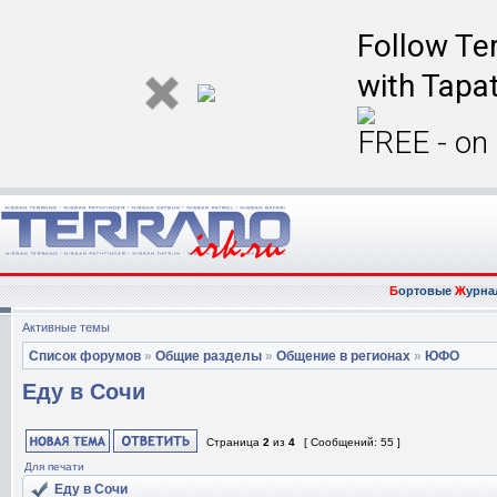
Follow Ter
with Tapat
FREE - on
Б
ортовые
Ж
урна
Активные темы
Список форумов
»
Общие разделы
»
Общение в регионах
»
ЮФО
Еду в Сочи
Страница
2
из
4
[ Сообщений: 55 ]
Для печати
Еду в Сочи