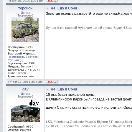
Чт окт 16, 2014 11:34 pm
торсион
Re: Еду в Сочи
Цитата
Золотая осень в разгаре.Это ещё не зима.На хмел
Терранолюб
_________________
Лучше быть головой мухи,чем ..опой слона. Бодик 4.5с
Сообщений:
1249
Откуда:
г.Краснодар
Бортовой Журнал:
Посмотреть Бортовой
Журнал (0)
Год выпуска:
1994
Модель:
Terrano II
Двигатель:
2.7 (TD27T
Turbo Diesel)
Трансмиссия:
мех.
Пт окт 17, 2014 3:24 am
dav
Re: Еду в Сочи
Цитата
18 окт. будет выходной день.
Терранолюб
В Олимпийском парке был (правда не застал фонтан)
дачу к Сталину скататься, но если получится. Ор
_________________
LSD, Yokohama Geolander/Maxxis Bighorn 31'', перед Мо
12.10.21) . ТерракеZ'а - появился на свет 22.04.2010! 19
Сообщений:
9850
Откуда:
Иркутск