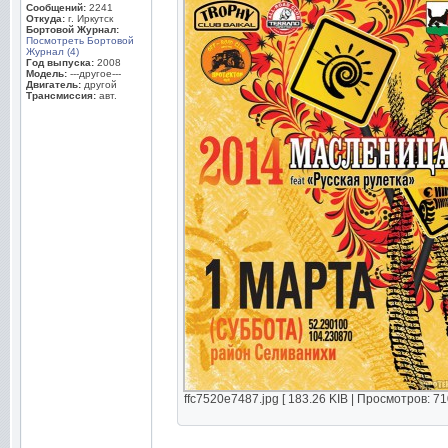
Сообщений:
2241
Откуда:
г. Иркутск
Бортовой Журнал:
Посмотреть Бортовой
Журнал (4)
Год выпуска:
2008
Модель:
---другое---
Двигатель:
другой
Трансмиссия:
авт.
ffc7520e7487.jpg [ 183.26 KIB | Просмотров: 71