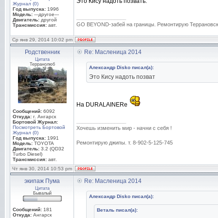
Это Кису надоть позвать.
Журнал (0)
Год выпуска:
1996
Модель:
---другое---
_________________
Двигатель:
другой
GO BEYOND-забей на границы. Ремонтирую Террановски
Трансмиссия:
авт.
Ср янв 29, 2014 10:02 pm
Родственник
Re: Масленица 2014
Цитата
Терранолюб
Александр Disko писал(а):
Это Кису надоть позват
На DURALAINERe
Сообщений:
6092
Откуда:
г. Ангарск
_________________
Бортовой Журнал:
Посмотреть Бортовой
Хочешь изменить мир - начни с себя !
Журнал (0)
Год выпуска:
1991
Ремонтирую джипы. т. 8-902-5-125-745
Модель:
TOYOTA
Двигатель:
3.2 (QD32
Turbo Diesel)
Трансмиссия:
авт.
Чт янв 30, 2014 10:53 pm
экипаж Пума
Re: Масленица 2014
Цитата
Бывалый
Александр Disko писал(а):
Сообщений:
181
Веталь писал(а):
Откуда:
Ангарск