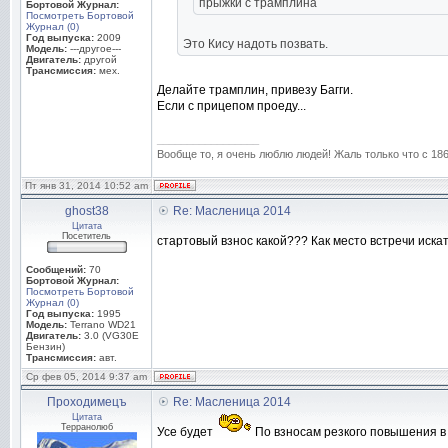
прыжки с трамплина
Бортовой Журнал:
Посмотреть Бортовой
Журнал (0)
Год выпуска:
2009
Это Кису надоть позвать.
Модель:
---другое---
Двигатель:
другой
Трансмиссия:
мех.
Делайте трамплин, привезу Багги.
Если с прицепом проеду...
_________________
Вообще то, я очень люблю людей! Жаль только что с 1861
Пт янв 31, 2014 10:52 am
ghost38
Re: Масленица 2014
Цитата
Посетитель
стартовый взнос какой??? Как место встречи иск
Сообщений:
70
Бортовой Журнал:
Посмотреть Бортовой
Журнал (0)
Год выпуска:
1995
Модель:
Terrano WD21
Двигатель:
3.0 (VG30E
Бензин)
Трансмиссия:
авт.
Ср фев 05, 2014 9:37 am
Проходимецъ
Re: Масленица 2014
Цитата
Терранолюб
Усе будет
По взносам резкого повышения в 