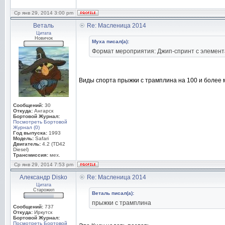
Ср янв 29, 2014 3:00 pm
Веталь
Re: Масленица 2014
Цитата
Новичок
Муха писал(а):
Формат мероприятия: Джип-спринт с элемента
Виды спорта прыжки с трамплина на 100 и более м
Сообщений:
30
Откуда:
Ангарск
Бортовой Журнал:
Посмотреть Бортовой
Журнал (0)
Год выпуска:
1993
Модель:
Safari
Двигатель:
4.2 (TD42
Diesel)
Трансмиссия:
мех.
Ср янв 29, 2014 7:53 pm
Александр Disko
Re: Масленица 2014
Цитата
Старожил
Веталь писал(а):
прыжки с трамплина
Сообщений:
737
Откуда:
Иркутск
Бортовой Журнал:
Посмотреть Бортовой