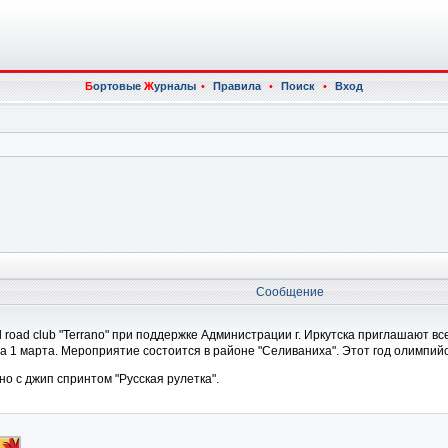
Б
ортовые
Ж
урналы
•
Правила
•
Поиск
•
Вход
Сообщение
и All road club "Terrano" при поддержке Администрации г. Иркутска приглашаю
на 1 марта. Мероприятие состоится в районе "Селиваниха". Этот год олимпий
 с джип спринтом "Русская рулетка".