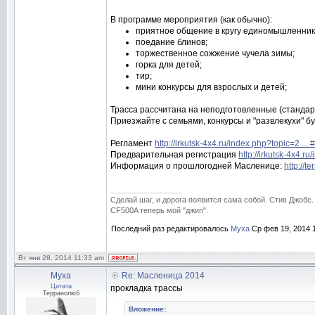
В программе мероприятия (как обычно):
приятное общение в кругу единомышленник
поедание блинов;
торжественное сожжение чучела зимы;
горка для детей;
тир;
мини конкурсы для взрослых и детей;
Трасса рассчитана на неподготовленные (стандар
Приезжайте с семьями, конкурсы и "развлекухи" бу
Регламент
http://irkutsk-4x4.ru/index.php?topic=2 ..
Предварительная регистрация
http://irkutsk-4x4.r
Информация о прошлогодней Масленице:
http://t
_________________
Сделай шаг, и дорога появится сама собой. Стив Джобс.
CF500A теперь мой "джип".
Последний раз редактировалось
Муха
Ср фев 19, 2014 1
Вт янв 28, 2014 11:33 am
Муха
Re: Масленица 2014
Цитата
прокладка трассы
Терранолюб
Вложение: