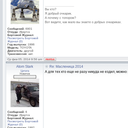
_________________
Вы кто?
Я добрый очкарик.
А почему с топором?
Вот видите, как мало вы знаете о добрых очкариках.
Сообщений:
6901
Откуда:
Иркутск
Бортовой Журнал:
Посмотреть Бортовой
Журнал (0)
Год выпуска:
1996
Модель:
TOYOTA
Двигатель:
другой
Трансмиссия:
авт.
Ср фев 05, 2014 9:56 am
Atom Stark
Re: Масленица 2014
Цитата
А для тех кто еще не разу никуда не ездил, можно 
Новичок
Сообщений:
6
Откуда:
Иркутск
Бортовой Журнал:
Посмотреть Бортовой
Журнал (0)
Год выпуска:
1992