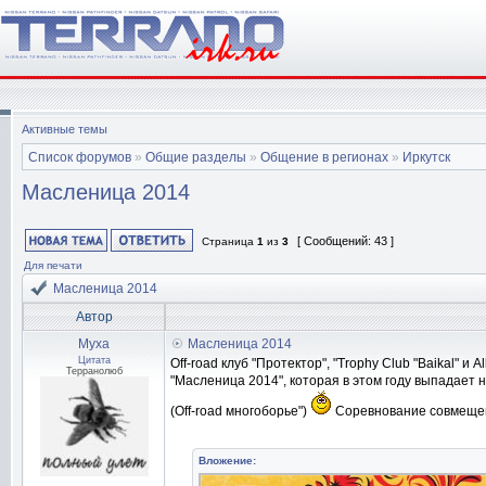
Активные темы
Список форумов
»
Общие разделы
»
Общение в регионах
»
Иркутск
Масленица 2014
[ Сообщений: 43 ]
Страница
1
из
3
Для печати
Масленица 2014
Автор
Муха
Масленица 2014
Цитата
Off-road клуб "Протектор", "Trophy Club "Baikal" 
Терранолюб
"Масленица 2014", которая в этом году выпадает 
(Off-road многоборье")
Соревнование совмещено
Вложение: