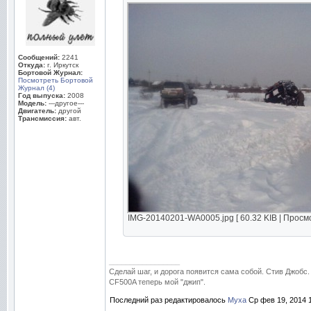
Сообщений:
2241
Откуда:
г. Иркутск
Бортовой Журнал:
Посмотреть Бортовой
Журнал (4)
Год выпуска:
2008
Модель:
---другое---
Двигатель:
другой
Трансмиссия:
авт.
IMG-20140201-WA0005.jpg [ 60.32 KIB | Просмо
_________________
Сделай шаг, и дорога появится сама собой. Стив Джобс.
CF500A теперь мой "джип".
Последний раз редактировалось
Муха
Ср фев 19, 2014 1