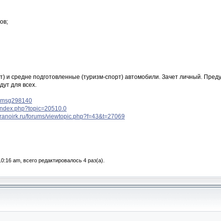
ов;
т) и средне подготовленные (туризм-спорт) автомобили. Зачет личный. Преду
дут для всех.
. #msg298140
u/index.php?topic=20510.0
erranoirk.ru/forums/viewtopic.php?f=43&t=27069
0:16 am, всего редактировалось 4 раз(а).