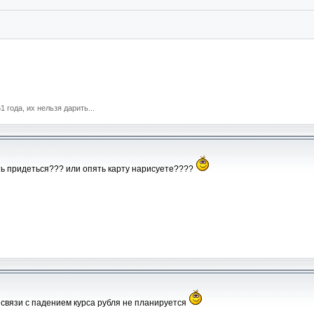
 года, их нельзя дарить...
ать придеться??? или опять карту нарисуете????
связи с падением курса рубля не планируется