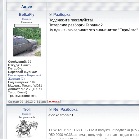
Автор
BelkaFly
Разборка
Цитата
Подскажите пожалуйста!
Новичок
Питерские разборки Теранно?
Ну один знаю вариант это знаменитое "ЕвроАвто" 
Сообщений:
25
Откуда:
Санкт-
Петербург
Бортовой Журнал:
Посмотреть Бортовой
Журнал (0)
Год выпуска:
1990
Модель:
Terrano WD21
Двигатель:
2.7 (TD27T
Turbo Diesel)
Трансмиссия:
мех.
Ср мар 06, 2013 2:31 am
Troll
Re: Разборка
Цитата
avtokosmos.ru
Терранолюб
_________________
T1 WD21 1992 TD27T LSD 6см bodylift+ 2" подвеска (Rough
R50 2000 VG33 автомат, полулифт Ironman - отдан в хор