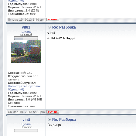
Журнал (0)
Год выпуска:
1988
Модель:
Terrano WD21
Двигатель:
2.4 (Z24i)
Трансмиссия:
мех.
Пт мар 15, 2013 1:49 am
vit81
Re: Разборка
Цитата
vintt
Бывалый
а ты сам откуда
Сообщений:
149
Откуда:
спб лен обл
гатчина
Бортовой Журнал:
Посмотреть Бортовой
Журнал (0)
Год выпуска:
1990
Модель:
Terrano WD21
Двигатель:
3.0 (VG30E
Бензин)
Трансмиссия:
мех.
Сб мар 16, 2013 5:02 pm
vintt
Re: Разборка
Цитата
Вырица
Новичок