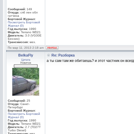
Сообщений:
149
Откуда:
спб лен обл
гатчина
Бортовой Журнал:
Посмотреть Бортовой
Журнал (0)
Год выпуска:
1990
Модель:
Terrano WD21
Двигатель:
3.0 (VG30E
Бензин)
Трансмиссия:
мех.
Пн мар 11, 2013 2:18 am
BelkaFly
Re: Разборка
Цитата
а ты сам там же обитаешь? и этот частник он всег
Новичок
Сообщений:
25
Откуда:
Санкт-
Петербург
Бортовой Журнал:
Посмотреть Бортовой
Журнал (0)
Год выпуска:
1990
Модель:
Terrano WD21
Двигатель:
2.7 (TD27T
Turbo Diesel)
Трансмиссия:
мех.