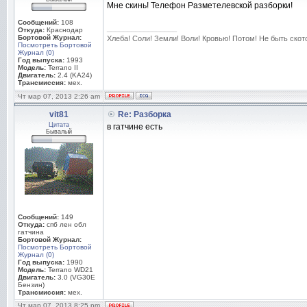
Мне скинь! Телефон Разметелевской разборки!
Сообщений:
108
_________________
Откуда:
Краснодар
Бортовой Журнал:
Хлеба! Соли! Земли! Воли! Кровью! Потом! Не быть скот
Посмотреть Бортовой
Журнал (0)
Год выпуска:
1993
Модель:
Terrano II
Двигатель:
2.4 (KA24)
Трансмиссия:
мех.
Чт мар 07, 2013 2:26 am
vit81
Re: Разборка
Цитата
в гатчине есть
Бывалый
Сообщений:
149
Откуда:
спб лен обл
гатчина
Бортовой Журнал:
Посмотреть Бортовой
Журнал (0)
Год выпуска:
1990
Модель:
Terrano WD21
Двигатель:
3.0 (VG30E
Бензин)
Трансмиссия:
мех.
Чт мар 07, 2013 8:25 pm