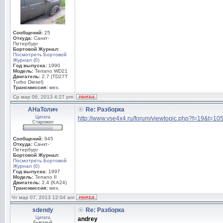
Сообщений:
25
Откуда:
Санкт-
Петербург
Бортовой Журнал:
Посмотреть Бортовой
Журнал (0)
Год выпуска:
1990
Модель:
Terrano WD21
Двигатель:
2.7 (TD27T
Turbo Diesel)
Трансмиссия:
мех.
Ср мар 06, 2013 4:27 pm
АНаТолич
Re: Разборка
Цитата
http://www.vse4x4.ru/forum/viewtopic.php?f=19&t=10
Старожил
Сообщений:
945
Откуда:
Санкт-
Петербург
Бортовой Журнал:
Посмотреть Бортовой
Журнал (0)
Год выпуска:
1997
Модель:
Terrano II
Двигатель:
2.4 (KA24)
Трансмиссия:
мех.
Чт мар 07, 2013 12:04 am
sdendy
Re: Разборка
Цитата
andrey
Бывалый