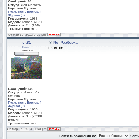
Сообщений:
19
Откуда:
Лен.Область
Бортовой Журнал:
Посмотреть Бортовой
Журнал (0)
Год выпуска:
1988
Модель:
Terrano WD21
Двигатель:
2.4 (Z24i)
Трансмиссия:
мех.
Сб мар 16, 2013 9:55 pm
vit81
Re: Разборка
Цитата
понятно
Бывалый
Сообщений:
149
Откуда:
спб лен обл
гатчина
Бортовой Журнал:
Посмотреть Бортовой
Журнал (0)
Год выпуска:
1990
Модель:
Terrano WD21
Двигатель:
3.0 (VG30E
Бензин)
Трансмиссия:
мех.
Сб мар 16, 2013 11:50 pm
Показать сообщения за:
Сорти