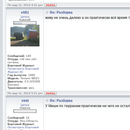
Пн мар 11, 2013 4:41 pm
vit81
Re: Разборка
Цитата
живу не очень далеко а он практически всё время 
Бывалый
Сообщений:
149
Откуда:
спб лен обл
гатчина
Бортовой Журнал:
Посмотреть Бортовой
Журнал (0)
Год выпуска:
1990
Модель:
Terrano WD21
Двигатель:
3.0 (VG30E
Бензин)
Трансмиссия:
мех.
Пн мар 11, 2013 5:21 pm
vintt
Re: Разборка
Цитата
У Миши по терранам практически ни чего не остало
Новичок
Сообщений:
19
Откуда:
Лен.Область
Бортовой Журнал:
Посмотреть Бортовой