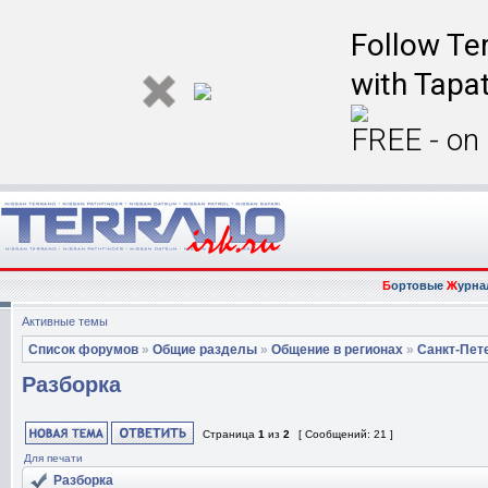
Follow Ter
with Tapat
FREE - on
Б
ортовые
Ж
урна
Активные темы
Список форумов
»
Общие разделы
»
Общение в регионах
»
Санкт-Пет
Разборка
Страница
1
из
2
[ Сообщений: 21 ]
Для печати
Разборка