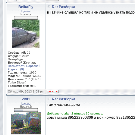
BelkaFly
Re: Разборка
Цитата
в Гатчине слышал,но так и не удалось узнать под
Новичок
Сообщений:
25
Откуда:
Санкт-
Петербург
Бортовой Журнал:
Посмотреть Бортовой
Журнал (0)
Год выпуска:
1990
Модель:
Terrano WD21
Двигатель:
2.7 (TD27T
Turbo Diesel)
Трансмиссия:
мех.
Сб мар 09, 2013 3:53 pm
vit81
Re: Разборка
Цитата
там у часника дома
Бывалый
Добавлено after 2 minutes 35 seconds:
зовут миша 895222300309 а мой номер 8921365222