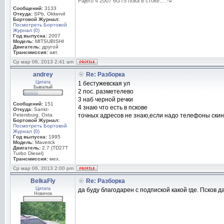
Pajero 4 2007 6G75 пока в стоке... :-#
Сообщений:
3133
Откуда:
SPb, Okkervil
Бортовой Журнал:
Посмотреть Бортовой
Журнал (0)
Год выпуска:
2007
Модель:
MITSUBISHI
Двигатель:
другой
Трансмиссия:
авт.
Ср мар 06, 2013 2:41 am
andrey
Re: Разборка
Цитата
1 бестужевская ул
Бывалый
2 пос. разметелево
3 наб черной речки
Сообщений:
151
4 знаю что есть в пскове
Откуда:
Sankt-
Petersburg. Oxta
точных адресов не знаю,если надо телефоны скину
Бортовой Журнал:
Посмотреть Бортовой
Журнал (0)
Год выпуска:
1995
Модель:
Maverick
Двигатель:
2.7 (TD27T
Turbo Diesel)
Трансмиссия:
мех.
Ср мар 06, 2013 2:00 pm
BelkaFly
Re: Разборка
Цитата
да буду благодарен с подпиской какой где. Псков д
Новичок