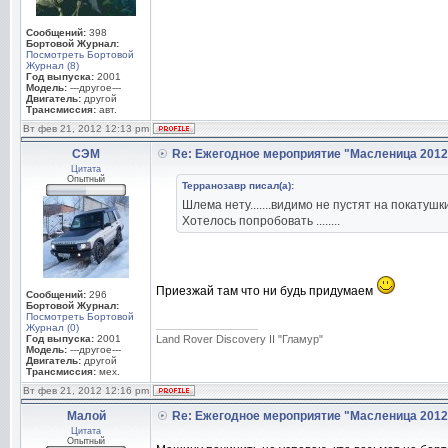
Сообщений:
398
Бортовой Журнал:
Посмотреть Бортовой
Журнал (8)
Год выпуска:
2001
Модель:
---другое---
Двигатель:
другой
Трансмиссия:
авт.
Вт фев 21, 2012 12:13 pm
СЭМ
Re: Ежегодное мероприятие "Масленица 2012
Цитата
Опытный
Терранозавр писал(а):
Шлема нету.......видимо не пустят на покатушки...
Хотелось попробовать ........
Приезжай там что ни будь придумаем
Сообщений:
296
Бортовой Журнал:
Посмотреть Бортовой
_________________
Журнал (0)
Год выпуска:
2001
Land Rover Discovery II "Гламур"
Модель:
---другое---
Двигатель:
другой
Трансмиссия:
мех.
Вт фев 21, 2012 12:16 pm
Малой
Re: Ежегодное мероприятие "Масленица 2012
Цитата
Опытный