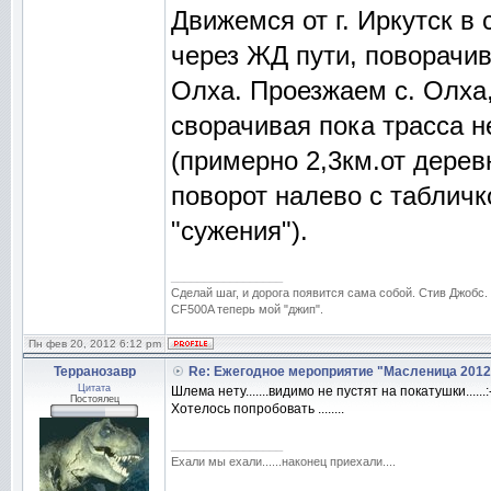
Движемся от г. Иркутск в
через ЖД пути, поворачив
Олха. Проезжаем с. Олха
сворачивая пока трасса н
(примерно 2,3км.от дерев
поворот налево с таблич
"сужения").
_________________
Сделай шаг, и дорога появится сама собой. Стив Джобс.
CF500A теперь мой "джип".
Пн фев 20, 2012 6:12 pm
Терранозавр
Re: Ежегодное мероприятие "Масленица 2012
Цитата
Шлема нету.......видимо не пустят на покатушки......:
Постоялец
Хотелось попробовать ........
_________________
Ехали мы ехали......наконец приехали....