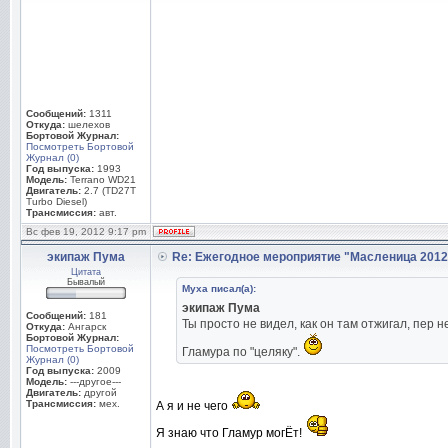
Сообщений:
1311
Откуда:
шелехов
Бортовой Журнал:
Посмотреть Бортовой
Журнал (0)
Год выпуска:
1993
Модель:
Terrano WD21
Двигатель:
2.7 (TD27T
Turbo Diesel)
Трансмиссия:
авт.
Вс фев 19, 2012 9:17 pm
экипаж Пума
Re: Ежегодное мероприятие "Масленица 2012
Цитата
Бывалый
Муха писал(а):
экипаж Пума
Сообщений:
181
Ты просто не видел, как он там отжигал, пер 
Откуда:
Ангарск
Бортовой Журнал:
Посмотреть Бортовой
Гламура по "целяку".
Журнал (0)
Год выпуска:
2009
Модель:
---другое---
Двигатель:
другой
Трансмиссия:
мех.
А я и не чего
Я знаю что Гламур могЁт!