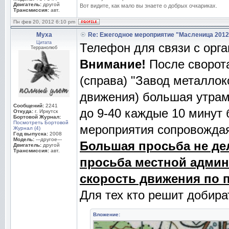
Двигатель:
другой
Вот видите, как мало вы знаете о добрых очкариках.
Трансмиссия:
авт.
Пн фев 20, 2012 6:10 pm
Муха
Re: Ежегодное мероприятие "Масленица 2012
Цитата
Телефон для связи с орга
Терранолюб
Внимание!
После сворота
(справа) "Завод металлок
движения) большая утрам
Сообщений:
2241
до 9-40 каждые 10 минут 
Откуда:
г. Иркутск
Бортовой Журнал:
Посмотреть Бортовой
мероприятия сопровожда
Журнал (4)
Год выпуска:
2008
Модель:
---другое---
Большая просьба не дел
Двигатель:
другой
Трансмиссия:
авт.
просьба местной админи
скорость движения по п
Для тех кто решит добира
Вложение: