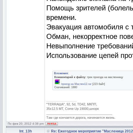
Помощь зрителей (болель
времени.
Эвакуация автомобиля с т
Обман, некорректное пов
Невыполнение требований
Использование цепей про
Вложения:
Комментарий к файлу:
трек проезда на масленницу
проезд на Маслен12.rar
[223 байт]
Скачиваний: 1880
_________________
"TERRAША", 92, 5d, TD42, МКПП,
35х12.5 MT, Come Up 19000,шнорк
_____________________________________
Там где кончается дорога, начинается жизнь.
Пн фев 20, 2012 4:38 pm
Int_13h
Re: Ежегодное мероприятие "Масленица 2012