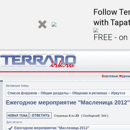
Follow Ter
with Tapat
FREE - on
Б
ортовые
Ж
урна
Активные темы
Список форумов
»
Общие разделы
»
Общение в регионах
»
Иркутск
Ежегодное мероприятие "Масленица 2012"
Страница
4
из
23
[ Сообщений: 344 ]
Для печати
Ежегодное мероприятие "Масленица 2012"