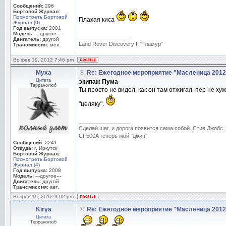
Сообщений:
296
Бортовой Журнал:
Посмотреть Бортовой
Плахая киса
Журнал (0)
Год выпуска:
2001
Модель:
---другое---
_________________
Двигатель:
другой
Land Rover Discovery II "Гламур"
Трансмиссия:
мех.
Вс фев 19, 2012 7:46 pm
Муха
Re: Ежегодное мероприятие "Масленица 2012
Цитата
экипаж Пума
Терранолюб
Ты просто не видел, как он там отжигал, пер не х
"целяку".
_________________
Сделай шаг, и дорога появится сама собой. Стив Джобс.
CF500A теперь мой "джип".
Сообщений:
2241
Откуда:
г. Иркутск
Бортовой Журнал:
Посмотреть Бортовой
Журнал (4)
Год выпуска:
2008
Модель:
---другое---
Двигатель:
другой
Трансмиссия:
авт.
Вс фев 19, 2012 9:02 pm
Kirya
Re: Ежегодное мероприятие "Масленица 2012
Цитата
Терранолюб