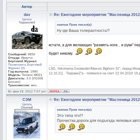
Автор
dav
Re: Ежегодное мероприятие "Масленица 2012
Цитата
Терранолюб
экипаж Пума писал(а):
Ну где Ваша толерантность!?
кстати, а для желающих "размять ноги... и руки" п
будет никому.
Сообщений:
9850
Откуда:
Иркутск
Бортовой Журнал:
_________________
Посмотреть Бортовой
Журнал (3)
LSD, Yokohama Geolander/Maxxis Bighorn 31'', перед Мо
Год выпуска:
1990
12.10.21) . ТерракеZ'а - появился на свет 22.04.2010! 19
Модель:
Terrano WD21
Двигатель:
3.0 (VG30E
Бензин)
Трансмиссия:
мех.
Вс фев 19, 2012 7:07 pm
СЭМ
Re: Ежегодное мероприятие "Масленица 2012
Цитата
Опытный
экипаж Пума писал(а):
Это типа что!?
Прочистка дороги для подъезда легковых авт