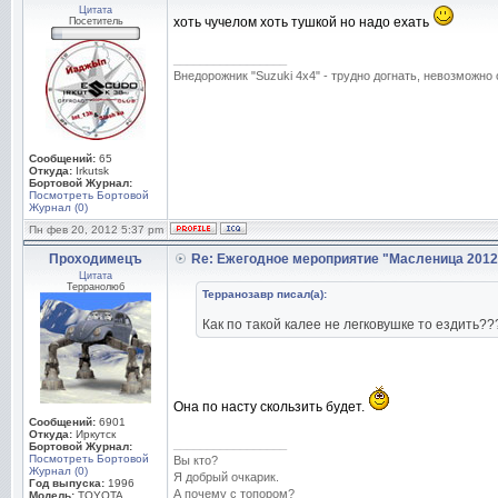
Цитата
хоть чучелом хоть тушкой но надо ехать
Посетитель
_________________
Внедорожник "Suzuki 4х4" - трудно догнать, невозможно 
Сообщений:
65
Откуда:
Irkutsk
Бортовой Журнал:
Посмотреть Бортовой
Журнал (0)
Пн фев 20, 2012 5:37 pm
Проходимецъ
Re: Ежегодное мероприятие "Масленица 2012
Цитата
Терранолюб
Терранозавр писал(а):
Как по такой калее не легковушке то ездить?
Она по насту скользить будет.
Сообщений:
6901
Откуда:
Иркутск
_________________
Бортовой Журнал:
Посмотреть Бортовой
Вы кто?
Журнал (0)
Я добрый очкарик.
Год выпуска:
1996
А почему с топором?
Модель:
TOYOTA