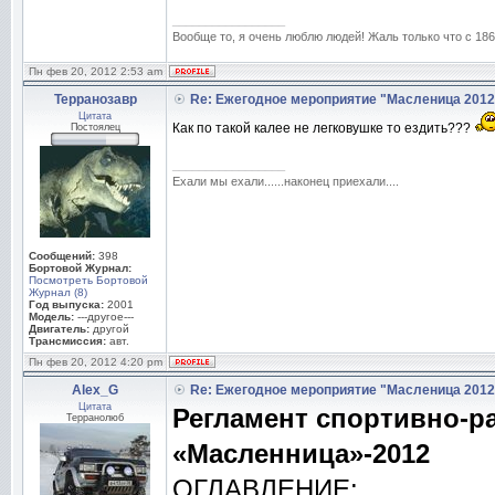
_________________
Вообще то, я очень люблю людей! Жаль только что с 1861
Пн фев 20, 2012 2:53 am
Терранозавр
Re: Ежегодное мероприятие "Масленица 2012
Цитата
Как по такой калее не легковушке то ездить???
Постоялец
_________________
Ехали мы ехали......наконец приехали....
Сообщений:
398
Бортовой Журнал:
Посмотреть Бортовой
Журнал (8)
Год выпуска:
2001
Модель:
---другое---
Двигатель:
другой
Трансмиссия:
авт.
Пн фев 20, 2012 4:20 pm
Alex_G
Re: Ежегодное мероприятие "Масленица 2012
Цитата
Регламент спортивно-р
Терранолюб
«Масленница»-2012
ОГЛАВЛЕНИЕ: