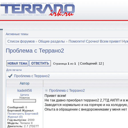
Активные темы
Список форумов
»
Общие разделы
»
Помогите! Срочно! Всем привет! Ну
Проблема с Террано2
[ Сообщений: 12 ]
Страница
1
из
1
Для печати
Проблема с Террано2
Автор
kadet456
Проблема с Террано2
Цитата
Привет всем!
Новичок
Не так давно приобрел террано2 2,7ТД АКПП и в ж
Заводится нормально и на горячую и на холодную
Сообщений:
6
Опыта в обращении с внедорожниками у меня нет н
Бортовой Журнал:
Посмотреть Бортовой
Журнал (0)
Год выпуска:
2000
Модель:
Terrano II
Двигатель:
2.7 (TD27T