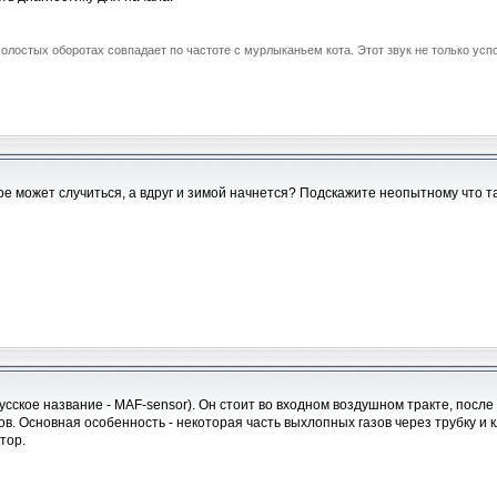
 холостых оборотах совпадает по частоте с мурлыканьем кота. Этот звук не только ус
кое может случиться, а вдруг и зимой начнется? Подскажите неопытному что 
усское название - MAF-sensor). Он стоит во входном воздушном тракте, посл
в. Основная особенность - некоторая часть выхлопных газов через трубку и к
тор.