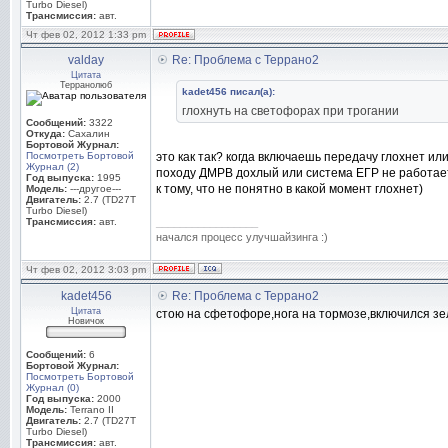
Turbo Diesel)
Трансмиссия:
авт.
Чт фев 02, 2012 1:33 pm
valday
Re: Проблема с Террано2
Цитата
Терранолюб
kadet456 писал(а):
глохнуть на светофорах при трогании
Сообщений:
3322
Откуда:
Сахалин
Бортовой Журнал:
Посмотреть Бортовой
это как так? когда включаешь передачу глохнет ил
Журнал (2)
походу ДМРВ дохлый или система ЕГР не работае
Год выпуска:
1995
к тому, что не понятно в какой момент глохнет)
Модель:
---другое---
Двигатель:
2.7 (TD27T
Turbo Diesel)
Трансмиссия:
авт.
_________________
начался процесс улучшайзинга :)
Чт фев 02, 2012 3:03 pm
kadet456
Re: Проблема с Террано2
Цитата
стою на сфетофоре,нога на тормозе,включился зел
Новичок
Сообщений:
6
Бортовой Журнал:
Посмотреть Бортовой
Журнал (0)
Год выпуска:
2000
Модель:
Terrano II
Двигатель:
2.7 (TD27T
Turbo Diesel)
Трансмиссия:
авт.