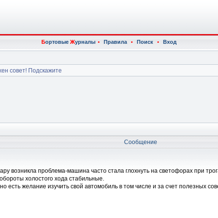
Б
ортовые
Ж
урналы
•
Правила
•
Поиск
•
Вход
жен совет! Подскажите
Сообщение
ару возникла проблема-машина часто стала глохнуть на светофорах при трог
,обороты холостого хода стабильные.
о есть желание изучить свой автомобиль в том числе и за счет полезных сов