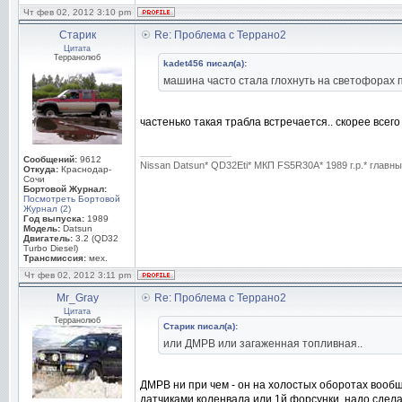
Чт фев 02, 2012 3:10 pm
Старик
Re: Проблема с Террано2
Цитата
Терранолюб
kadet456 писал(а):
машина часто стала глохнуть на светофорах 
частенько такая трабла встречается.. скорее всег
_________________
Сообщений:
9612
Nissan Datsun* QD32Eti* МКП FS5R30A* 1989 г.р.* глав
Откуда:
Краснодар-
Сочи
Бортовой Журнал:
Посмотреть Бортовой
Журнал (2)
Год выпуска:
1989
Модель:
Datsun
Двигатель:
3.2 (QD32
Turbo Diesel)
Трансмиссия:
мех.
Чт фев 02, 2012 3:11 pm
Mr_Gray
Re: Проблема с Террано2
Цитата
Терранолюб
Старик писал(а):
или ДМРВ или загаженная топливная..
ДМРВ ни при чем - он на холостых оборотах вообщ
датчиками коленвала или 1й форсунки, надо сдела