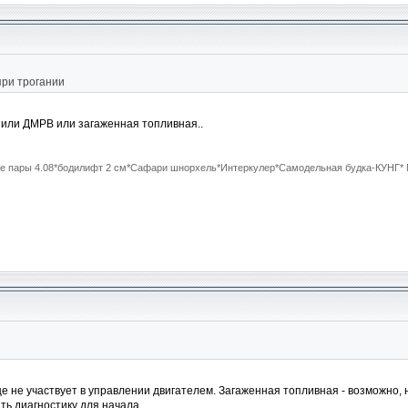
при трогании
о или ДМРВ или загаженная топливная..
ные пары 4.08*бодилифт 2 см*Сафари шнорхель*Интеркулер*Самодельная будка-КУНГ* M
е не участвует в управлении двигателем. Загаженная топливная - возможно, н
ть диагностику для начала.