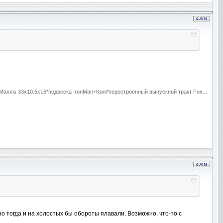
axxis 33x10.5x16*подвеска IronMan+Koni*перестроенный выпускной тракт Fox...
о тогда и на холостых бы обороты плавали. Возможно, что-то с