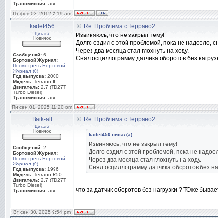
Трансмиссия:
авт.
Пт фев 03, 2012 2:19 am
kadet456
Re: Проблема с Террано2
Цитата
Извиняюсь, что не закрыл тему!
Новичок
Долго ездил с этой проблемой, пока не надоело, 
Через два месяца стал глохнуть на ходу.
Сообщений:
6
Снял осциллограмму датчика оборотов без нагрузки
Бортовой Журнал:
Посмотреть Бортовой
Журнал (0)
Год выпуска:
2000
Модель:
Terrano II
Двигатель:
2.7 (TD27T
Turbo Diesel)
Трансмиссия:
авт.
Пн сен 01, 2025 11:20 pm
Baik-all
Re: Проблема с Террано2
Цитата
Новичок
kadet456 писал(а):
Извиняюсь, что не закрыл тему!
Сообщений:
2
Долго ездил с этой проблемой, пока не надое
Бортовой Журнал:
Посмотреть Бортовой
Через два месяца стал глохнуть на ходу.
Журнал (0)
Снял осциллограмму датчика оборотов без нагр
Год выпуска:
1996
Модель:
Terrano R50
Двигатель:
2.7 (TD27T
Turbo Diesel)
что за датчик оборотов без нагрузки ? ТОже бывае
Трансмиссия:
авт.
Вт сен 30, 2025 9:54 pm