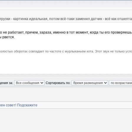
узки - картинка идеальная, потом всё-таки заменил датчик - всё как отшепта
о не работает, причем, зараза, именно в тот момент, когда ты его проверяешь,
 рвется.
 холостых оборотах совпадает по частоте с мурлыканьем кота. Этот звук не только ус
ения за:
Сортировать по:
жен совет! Подскажите