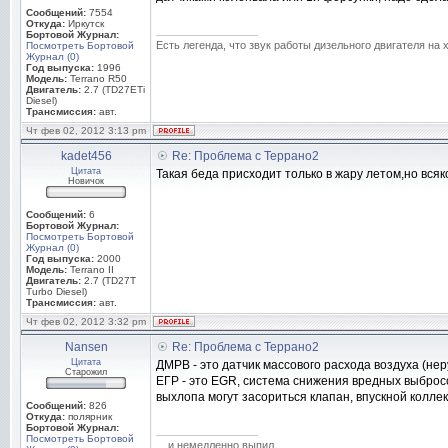
Сообщений:
7554
Откуда:
Иркутск
_________________
Бортовой Журнал:
Есть легенда, что звук работы дизельного двигателя на
Посмотреть Бортовой
Журнал (0)
Год выпуска:
1996
Модель:
Terrano R50
Двигатель:
2.7 (TD27ETi
Diesel)
Трансмиссия:
авт.
Чт фев 02, 2012 3:13 pm
kadet456
Re: Проблема с Террано2
Цитата
Такая беда присходит только в жару летом,но вся
Новичок
Сообщений:
6
Бортовой Журнал:
Посмотреть Бортовой
Журнал (0)
Год выпуска:
2000
Модель:
Terrano II
Двигатель:
2.7 (TD27T
Turbo Diesel)
Трансмиссия:
авт.
Чт фев 02, 2012 3:32 pm
Nansen
Re: Проблема с Террано2
Цитата
ДМРВ - это датчик массового расхода воздуха (нер
Старожил
ЕГР - это EGR, система снижения вредных выбросо
выхлопа могут засориться клапан, впускной коллек
Сообщений:
826
Откуда:
полярник
Бортовой Журнал:
_________________
Посмотреть Бортовой
... и немедленно выпил.