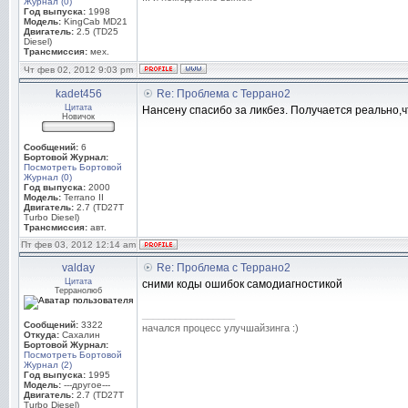
Журнал (0)
Год выпуска:
1998
Модель:
KingCab MD21
Двигатель:
2.5 (TD25
Diesel)
Трансмиссия:
мех.
Чт фев 02, 2012 9:03 pm
kadet456
Re: Проблема с Террано2
Цитата
Нансену спасибо за ликбез. Получается реально,ч
Новичок
Сообщений:
6
Бортовой Журнал:
Посмотреть Бортовой
Журнал (0)
Год выпуска:
2000
Модель:
Terrano II
Двигатель:
2.7 (TD27T
Turbo Diesel)
Трансмиссия:
авт.
Пт фев 03, 2012 12:14 am
valday
Re: Проблема с Террано2
Цитата
сними коды ошибок самодиагностикой
Терранолюб
_________________
Сообщений:
3322
начался процесс улучшайзинга :)
Откуда:
Сахалин
Бортовой Журнал:
Посмотреть Бортовой
Журнал (2)
Год выпуска:
1995
Модель:
---другое---
Двигатель:
2.7 (TD27T
Turbo Diesel)