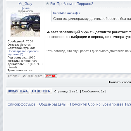
Mr_Gray
Re: Проблема с Террано2
Цитата
Терранолюб
kadet456 писал(а):
Снял осциллограмму датчика оборотов без нагр
Бывает "плавающий обрыв" - датчик то работает, т
постепенно от вибрации и перепадов температуры
Сообщений:
7554
Откуда:
Иркутск
_________________
Бортовой Журнал:
Есть легенда, что звук работы дизельного двигателя на
Посмотреть Бортовой
Журнал (0)
Год выпуска:
1996
Модель:
Terrano R50
Двигатель:
2.7 (TD27ETi
Diesel)
Трансмиссия:
авт.
Пт окт 03, 2025 8:29 am
Показать сообщ
[ Сообщений: 12 ]
Страница
1
из
1
Список форумов
»
Общие разделы
»
Помогите! Срочно! Всем привет! Ну