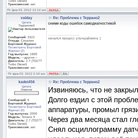
Turbo Diesel)
Трансмиссия:
авт.
Пт фев 03, 2012 12:14 am
valday
Re: Проблема с Террано2
Цитата
сними коды ошибок самодиагностикой
Терранолюб
_________________
Сообщений:
3322
начался процесс улучшайзинга :)
Откуда:
Сахалин
Бортовой Журнал:
Посмотреть Бортовой
Журнал (2)
Год выпуска:
1995
Модель:
---другое---
Двигатель:
2.7 (TD27T
Turbo Diesel)
Трансмиссия:
авт.
Пт фев 03, 2012 2:19 am
kadet456
Re: Проблема с Террано2
Цитата
Извиняюсь, что не закрыл
Новичок
Долго ездил с этой пробл
Сообщений:
6
Бортовой Журнал:
Посмотреть Бортовой
аппаратуры, промыл гряз
Журнал (0)
Год выпуска:
2000
Модель:
Terrano II
Через два месяца стал гл
Двигатель:
2.7 (TD27T
Turbo Diesel)
Снял осциллограмму датчи
Трансмиссия:
авт.