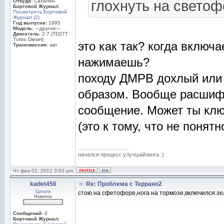
Откуда:
Сахалин
глохнуть на светоф
Бортовой Журнал:
Посмотреть Бортовой
Журнал (2)
Год выпуска:
1995
Модель:
---другое---
Двигатель:
2.7 (TD27T
Turbo Diesel)
это как так? когда включа
Трансмиссия:
авт.
нажимаешь?
походу ДМРВ дохлый или
образом. Вообще расшиф
сообщение. Может ты клю
(это к тому, что не понят
_________________
начался процесс улучшайзинга :)
Чт фев 02, 2012 3:03 pm
kadet456
Re: Проблема с Террано2
Цитата
стою на сфетофоре,нога на тормозе,включился зел
Новичок
Сообщений:
6
Бортовой Журнал: