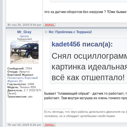
что за датчик оборотов без нагрузки ? ТОже бывае
Вт сен 30, 2025 9:54 pm
Mr_Gray
Re: Проблема с Террано2
Цитата
Терранолюб
kadet456 писал(а):
Снял осциллограмму
картинка идеальная
Сообщений:
7554
Откуда:
Иркутск
всё как отшептало!
Бортовой Журнал:
Посмотреть Бортовой
Журнал (0)
Год выпуска:
1996
Модель:
Terrano R50
Двигатель:
2.7 (TD27ETi
Бывает "плавающий обрыв" - датчик то работает, т
Diesel)
Трансмиссия:
авт.
работает. Там внутри катушка из очень тонкого п
_________________
Есть легенда, что звук работы дизельного двигателя на
человека, но и обладает целебными свойствами.
Пт окт 03, 2025 8:29 am