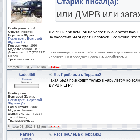
Старик писал(а):
или ДМРВ или зага
Сообщений:
7554
Откуда:
Иркутск
ДМРВ ни при чем - он на холостых оборотах вообщ
Бортовой Журнал:
на холостых бы обороты плавали. Возможно, что-т
Посмотреть Бортовой
Журнал (0)
Год выпуска:
1996
_________________
Модель:
Terrano R50
Есть легенда, что звук работы дизельного двигателя на
Двигатель:
2.7 (TD27ETi
Diesel)
человека, но и обладает целебными свойствами.
Трансмиссия:
авт.
Чт фев 02, 2012 3:13 pm
kadet456
Re: Проблема с Террано2
Цитата
Такая беда присходит только в жару летом,но вся
Новичок
ДМРВ и ЕГР?
Сообщений:
6
Бортовой Журнал:
Посмотреть Бортовой
Журнал (0)
Год выпуска:
2000
Модель:
Terrano II
Двигатель:
2.7 (TD27T
Turbo Diesel)
Трансмиссия:
авт.
Чт фев 02, 2012 3:32 pm
Nansen
Re: Проблема с Террано2
Цитата