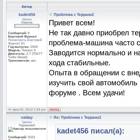
Автор
kadet456
Проблема с Террано2
Цитата
Привет всем!
Новичок
Не так давно приобрел те
Сообщений:
6
Бортовой Журнал:
Посмотреть Бортовой
проблема-машина часто ст
Журнал (0)
Год выпуска:
2000
Модель:
Terrano II
Заводится нормально и на
Двигатель:
2.7 (TD27T
Turbo Diesel)
хода стабильные.
Трансмиссия:
авт.
Опыта в обращении с вне
изучить свой автомобиль 
форуме . Всем удачи!
Чт фев 02, 2012 1:33 pm
valday
Re: Проблема с Террано2
Цитата
Терранолюб
kadet456 писал(а):
Сообщений:
3322