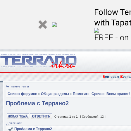
Follow Ter
with Tapat
FREE - on
Б
ортовые
Ж
урна
Активные темы
Список форумов
»
Общие разделы
»
Помогите! Срочно! Всем привет!
Проблема с Террано2
Страница
1
из
1
[ Сообщений: 12 ]
Для печати
Проблема с Террано2