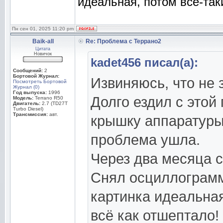
идеальная, потом всё-так
Пн сен 01, 2025 11:20 pm
Baik-all
Re: Проблема с Террано2
Цитата
Новичок
kadet456 писал(а):
Сообщений:
2
Бортовой Журнал:
Извиняюсь, что не 
Посмотреть Бортовой
Журнал (0)
Год выпуска:
1996
Долго ездил с этой
Модель:
Terrano R50
Двигатель:
2.7 (TD27T
Turbo Diesel)
Трансмиссия:
авт.
крышку аппаратуры
проблема ушла.
Через два месяца с
Снял осциллограмму
картинка идеальная
всё как отшептало!