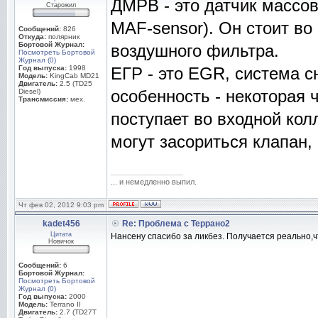
ДМРВ - это датчик массов
Старожил
MAF-sensor). Он стоит во
Сообщений:
826
Откуда:
полярник
Бортовой Журнал:
воздушного фильтра.
Посмотреть Бортовой
Журнал (0)
Год выпуска:
1998
ЕГР - это EGR, система 
Модель:
KingCab MD21
Двигатель:
2.5 (TD25
особенность - некоторая 
Diesel)
Трансмиссия:
мех.
поступает во входной кол
могут засориться клапан,
_________________
... и немедленно выпил.
Чт фев 02, 2012 9:03 pm
kadet456
Re: Проблема с Террано2
Цитата
Нансену спасибо за ликбез. Получается реально,ч
Новичок
Сообщений:
6
Бортовой Журнал:
Посмотреть Бортовой
Журнал (0)
Год выпуска:
2000
Модель:
Terrano II
Двигатель:
2.7 (TD27T