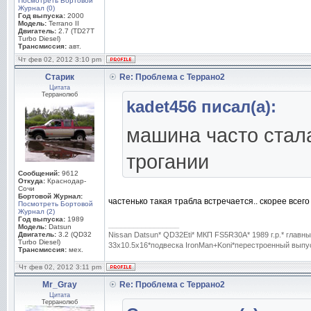
Посмотреть Бортовой
Журнал (0)
Год выпуска:
2000
Модель:
Terrano II
Двигатель:
2.7 (TD27T
Turbo Diesel)
Трансмиссия:
авт.
Чт фев 02, 2012 3:10 pm
Старик
Re: Проблема с Террано2
Цитата
Терранолюб
kadet456 писал(а):
машина часто стала
трогании
Сообщений:
9612
Откуда:
Краснодар-
Сочи
Бортовой Журнал:
частенько такая трабла встречается.. скорее всег
Посмотреть Бортовой
Журнал (2)
Год выпуска:
1989
_________________
Модель:
Datsun
Двигатель:
3.2 (QD32
Nissan Datsun* QD32Eti* МКП FS5R30A* 1989 г.р.* гла
Turbo Diesel)
33x10.5x16*подвеска IronMan+Koni*перестроенный выпуск
Трансмиссия:
мех.
Чт фев 02, 2012 3:11 pm
Mr_Gray
Re: Проблема с Террано2
Цитата
Терранолюб