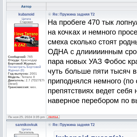
Автор
kubanoid
Re: Пружина задняя Т2
Цитата
На пробеге 470 тык лопну
Старожил
на кочках и немного прос
смеха сколько стоят родны
ОДНА с длииииинным сро
Сообщений:
765
пара новых УАЗ Фобос кр
Откуда:
Краснодар
Бортовой Журнал:
Посмотреть Бортовой
чуть больше пяти тысяч в
Журнал (0)
Год выпуска:
2001
Модель:
Terrano II
приподнялся немного (по 
Двигатель:
2.7 (TD27ETi
Diesel)
Трансмиссия:
мех.
препятствиях ведет себя
наверное перебором по в
Пн ноя 25, 2024 3:35 pm
sannikovkuk
Re: Пружина задняя Т2
Цитата
Посетитель