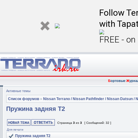
Follow Ter
with Tapat
FREE - on
Б
ортовые
Ж
урна
Активные темы
Список форумов
»
Nissan Terrano / Nissan Pathfinder / Nissan Datsun / N
Пружина задняя Т2
Страница
3
из
3
[ Сообщений: 32 ]
Для печати
Пружина задняя Т2