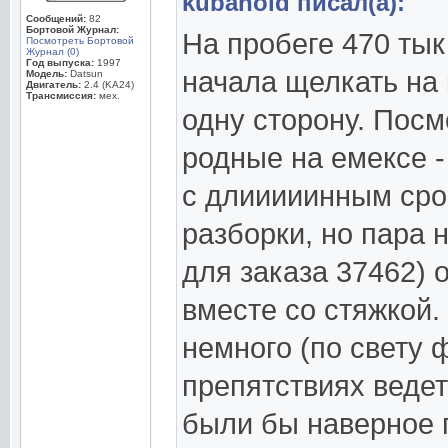
kubanoid писал(а):
Сообщений:
82
Бортовой Журнал:
На пробеге 470 тык
Посмотреть Бортовой
Журнал (0)
Год выпуска:
1997
начала щелкать на 
Модель:
Datsun
Двигатель:
2.4 (KA24)
Трансмиссия:
мех.
одну сторону. Посм
родные на емексе -
с длииииинным сро
разборки, но пара
для заказа 37462) 
вместе со стяжкой.
немного (по свету 
препятствиях веде
были бы наверное 