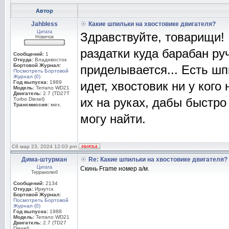
Автор
Jahbless
Какие шпильки на хвостовике двигателя?
Цитата
Здравствуйте, товарищи!
Новичок
раздатки куда барабан ру
Сообщений:
1
Откуда:
Владивосток
Бортовой Журнал:
приделывается... Есть шп
Посмотреть Бортовой
Журнал (0)
Год выпуска:
1989
идет, хвостовик ни у ког
Модель:
Terrano WD21
Двигатель:
2.7 (TD27T
их на руках, дабы быстро
Turbo Diesel)
Трансмиссия:
мех.
могу найти.
Сб мар 23, 2024 12:03 pm
Дима-штурман
Re: Какие шпильки на хвостовике двигателя?
Цитата
Скинь Frame номер а/м.
Терранолюб
Сообщений:
2134
Откуда:
Иркутск
Бортовой Журнал:
Посмотреть Бортовой
Журнал (0)
Год выпуска:
1988
Модель:
Terrano WD21
Двигатель:
2.7 (TD27
Diesel)