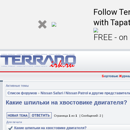
Follow Ter
with Tapat
FREE - on
Б
ортовые
Ж
урна
Активные темы
Список форумов
»
Nissan Safari / Nissan Patrol и другие представител
Какие шпильки на хвостовике двигателя?
Страница
1
из
1
[ Сообщений: 2 ]
Для печати
Какие шпильки на хвостовике двигателя?