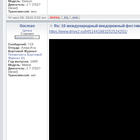
Модель:
Datsun
Двигатель:
2.7 (TD27
Diesel)
Трансмиссия:
мех.
Чт июл 28, 2016 3:52 am
Gocman
Re: 10 международный внедорожный фестив
Цитата
https://www.drive2.ru/l/451441883252524201/
Старожил
Сообщений:
719
Откуда:
Алма-Ата
Бортовой Журнал:
Посмотреть Бортовой
Журнал (0)
Год выпуска:
1995
Модель:
Mistral
Двигатель:
2.7 (TD27
Diesel)
Трансмиссия:
авт.