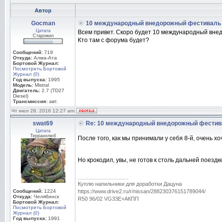
Автор
Gocman
10 международный внедорожный фестиваль
Цитата
Всем привет. Скоро будет 10 международный вне
Старожил
Кто там с форума будет?
Сообщений:
719
Откуда:
Алма-Ата
Бортовой Журнал:
Посмотреть Бортовой
Журнал (0)
Год выпуска:
1995
Модель:
Mistral
Двигатель:
2.7 (TD27
Diesel)
Трансмиссия:
авт.
Чт июл 28, 2016 12:27 am
swat69
Re: 10 международный внедорожный фестив
Цитата
Терранолюб
После того, как мы принимали у себя 8-й, очень хо
Но крокодил, увы, не готов к столь дальней поезд
_________________
Куплю напильники для доработки Дацуна
Сообщений:
1224
https://www.drive2.ru/r/nissan/288230376151789044/
Откуда:
Челябинск
R50 96/02 VG33E+АКПП
Бортовой Журнал:
Посмотреть Бортовой
Журнал (0)
Год выпуска:
1991