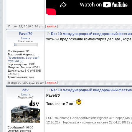
Пт сен 23, 2016 6:34 pm
Pavel70
Re: 10 международный внедорожный фестив
Цитата
хоть бы предложение комментария дал, где , когда .
Посетитель
Сообщений:
91
Бортовой Журнал:
Посмотреть Бортовой
Журнал (0)
Год выпуска:
1995
Модель:
Terrano WD21
Двигатель:
3.0 (VG30E
Бензин)
Трансмиссия:
мех.
Пт июн 02, 2023 12:19 am
dav
Re: 10 международный внедорожный фестив
Цитата
Pavel70
Терранолюб
Теме почти 7 лет
_________________
LSD, Yokohama Geolander/Maxxis Bighorn 31'', перед Мо
12.10.21) . ТерракеZ'а - появился на свет 22.04.2010! 19
Сообщений:
9850
Откуда:
Иркутск