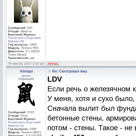
Сообщений:
540
Откуда:
Иркутск
Бортовой Журнал:
Посмотреть Бортовой
Журнал (0)
Год выпуска:
1996
Модель:
Terrano R50
Двигатель:
3.2 (QD32
Turbo Diesel)
Трансмиссия:
авт.
Пт янв 20, 2017 2:10 am
Almiqui
Re: Смотровая яма
Цитата
LDV
Терранолюб
Если речь о железячном к
У меня, хотя и сухо было, 
Сначала вылит был фунда
Сообщений:
5765
Откуда:
Рига
бетонные стены, армирова
Бортовой Журнал:
Посмотреть Бортовой
потом - стены. Такое - не 
Журнал (1)
Год выпуска:
1990
Модель:
Terrano WD21
Двигатель:
3.0 (VG30E