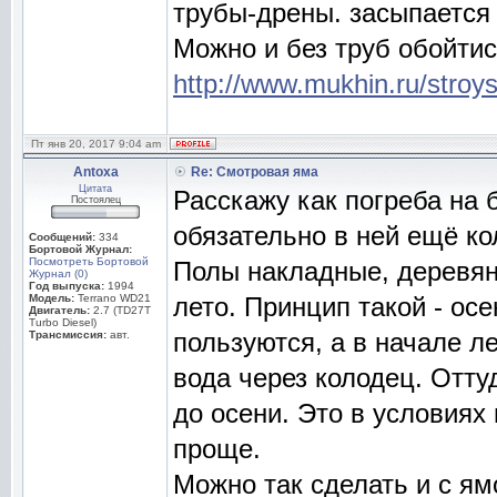
трубы-дрены. засыпается
Можно и без труб обойтис
http://www.mukhin.ru/stroy
Пт янв 20, 2017 9:04 am
Antoxa
Re: Смотровая яма
Цитата
Расскажу как погреба на 
Постоялец
обязательно в ней ещё ко
Сообщений:
334
Бортовой Журнал:
Посмотреть Бортовой
Полы накладные, деревян
Журнал (0)
Год выпуска:
1994
Модель:
Terrano WD21
лето. Принцип такой - осе
Двигатель:
2.7 (TD27T
Turbo Diesel)
пользуются, а в начале л
Трансмиссия:
авт.
вода через колодец. Отту
до осени. Это в условиях
проще.
Можно так сделать и с ям