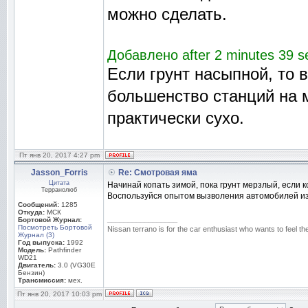
можно сделать.
Добавлено after 2 minutes 39 s
Если грунт насыпной, то 
большенство станций на м
практически сухо.
Пт янв 20, 2017 4:27 pm
Jasson_Forris
Re: Смотровая яма
Цитата
Начинай копать зимой, пока грунт мерзлый, если к
Терранолюб
Воспользуйся опытом вызволения автомобилей из л
Сообщений:
1285
Откуда:
МСК
_________________
Бортовой Журнал:
Посмотреть Бортовой
Nissan terrano is for the car enthusiast who wants to feel the b
Журнал (3)
Год выпуска:
1992
Модель:
Pathfinder
WD21
Двигатель:
3.0 (VG30E
Бензин)
Трансмиссия:
мех.
Пт янв 20, 2017 10:03 pm