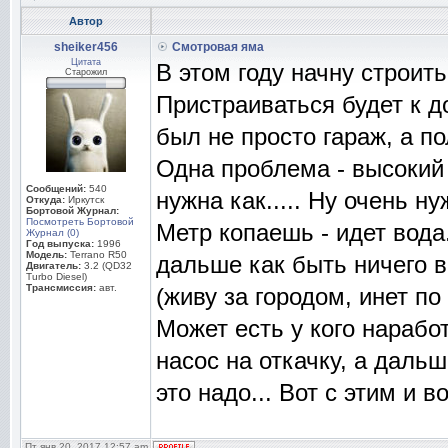
Автор
sheiker456
Смотровая яма
Цитата
В этом году начну строит
Старожил
Пристраиваться будет к д
был не просто гараж, а п
Одна проблема - высокий
Сообщений:
540
нужна как..... Ну очень ну
Откуда:
Иркутск
Бортовой Журнал:
Посмотреть Бортовой
Метр копаешь - идет вода
Журнал (0)
Год выпуска:
1996
Модель:
Terrano R50
дальше как быть ничего в
Двигатель:
3.2 (QD32
Turbo Diesel)
Трансмиссия:
авт.
(живу за городом, инет по
Может есть у кого нарабо
насос на откачку, а даль
это надо... Вот с этим и во
Пт янв 20, 2017 12:57 am