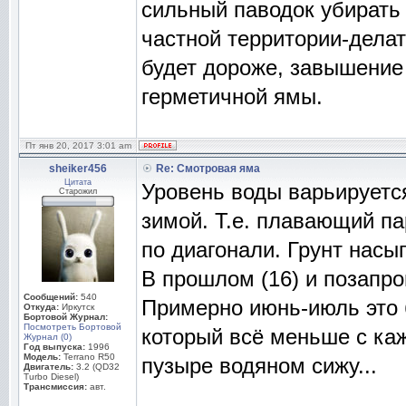
сильный паводок убирать
частной территории-делат
будет дороже, завышение
герметичной ямы.
Пт янв 20, 2017 3:01 am
sheiker456
Re: Смотровая яма
Цитата
Уровень воды варьируется
Старожил
зимой. Т.е. плавающий па
по диагонали. Грунт насы
В прошлом (16) и позапро
Сообщений:
540
Примерно июнь-июль это 
Откуда:
Иркутск
Бортовой Журнал:
Посмотреть Бортовой
который всё меньше с каж
Журнал (0)
Год выпуска:
1996
Модель:
Terrano R50
пузыре водяном сижу...
Двигатель:
3.2 (QD32
Turbo Diesel)
Трансмиссия:
авт.