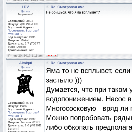
LDV
Re: Смотровая яма
Цитата
Не боишься, что яма всплывёт?
Терранолюб
Сообщений:
3893
Откуда:
ДЗЕРЖИНСК
Бортовой Журнал:
Посмотреть Бортовой
Журнал (0)
Год выпуска:
1995
Модель:
Mistral
Двигатель:
2.7 (TD27T
Turbo Diesel)
Трансмиссия:
авт.
Пт янв 20, 2017 1:11 am
Almiqui
Re: Смотровая яма
Цитата
Яма то не всплывет, если
Терранолюб
застыло )))
Думается, что при таком 
водопонижением. Насос вр
Сообщений:
5765
Откуда:
Рига
Многососковую - вряд ли 
Бортовой Журнал:
Посмотреть Бортовой
Можно попробовать рядыш
Журнал (1)
Год выпуска:
1990
Модель:
Terrano WD21
либо обкопать предполага
Двигатель:
3.0 (VG30E
Бензин)
Трансмиссия:
мех.