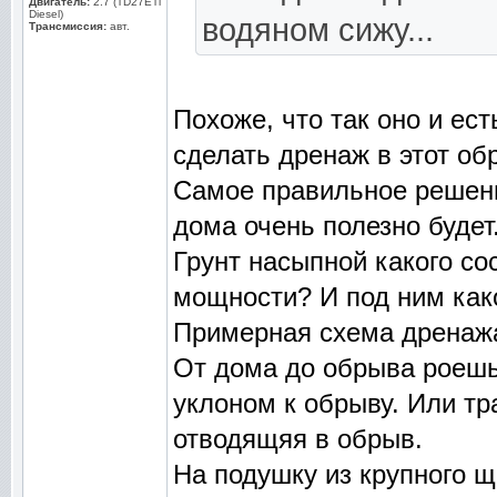
Двигатель:
2.7 (TD27ETi
Diesel)
водяном сижу...
Трансмиссия:
авт.
Похоже, что так оно и ес
сделать дренаж в этот об
Самое правильное решение
дома очень полезно будет
Грунт насыпной какого сост
мощности? И под ним как
Примерная схема дренаж
От дома до обрыва роешь 
уклоном к обрыву. Или тр
отводящяя в обрыв.
На подушку из крупного