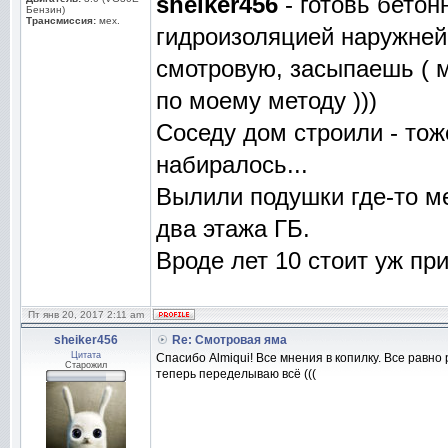
sheiker456
- готовь бетон
Бензин)
Трансмиссия:
мех.
гидроизоляцией наружней,
смотровую, засыпаешь ( м
по моему методу )))
Соседу дом строили - тож
набиралось...
Вылили подушки где-то ме
два этажа ГБ.
Вроде лет 10 стоит уж пр
Пт янв 20, 2017 2:11 am
sheiker456
Re: Смотровая яма
Цитата
Спасибо Almiqui! Все мнения в копилку. Все равно
Старожил
теперь переделываю всё (((