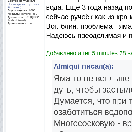
Бортовой Журнал:
Посмотреть Бортовой
вода. Еще 3 года назад по
Журнал (0)
Год выпуска:
1996
Модель:
Terrano R50
сейчас ручеёк как из кран
Двигатель:
3.2 (QD32
Turbo Diesel)
Трансмиссия:
авт.
Вот, блин, проблема - ям
Надеюсь преодолимая и 
Добавлено after 5 minutes 28 s
Almiqui писал(а):
Яма то не всплывет
дуть, чтобы застыло
Думается, что при 
озаботиться водопо
Многососковую - вр