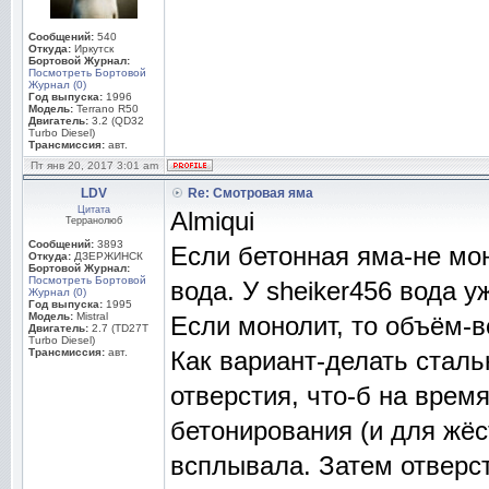
Сообщений:
540
Откуда:
Иркутск
Бортовой Журнал:
Посмотреть Бортовой
Журнал (0)
Год выпуска:
1996
Модель:
Terrano R50
Двигатель:
3.2 (QD32
Turbo Diesel)
Трансмиссия:
авт.
Пт янв 20, 2017 3:01 am
LDV
Re: Смотровая яма
Цитата
Almiqui
Терранолюб
Сообщений:
3893
Если бетонная яма-не мон
Откуда:
ДЗЕРЖИНСК
Бортовой Журнал:
Посмотреть Бортовой
вода. У sheiker456 вода у
Журнал (0)
Год выпуска:
1995
Модель:
Mistral
Если монолит, то объём-
Двигатель:
2.7 (TD27T
Turbo Diesel)
Трансмиссия:
авт.
Как вариант-делать стал
отверстия, что-б на врем
бетонирования (и для жёс
всплывала. Затем отверст