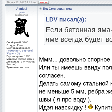
Пт янв 20, 2017 3:12 am
Almiqui
Re: Смотровая яма
Цитата
Терранолюб
LDV писал(а):
Если бетонная яма-
яме всегда будет в
Сообщений:
5765
Откуда:
Рига
Бортовой Журнал:
Посмотреть Бортовой
Журнал (1)
Год выпуска:
1990
Ммм... довольно спорное 
Модель:
Terrano WD21
Двигатель:
3.0 (VG30E
Бензин)
Или ты имеешь ввиду пол я
Трансмиссия:
мех.
согласен.
Делать самому стальной ке
не меньше 5 мм, ребра же
швы ( я про воду ).
Идэя навскидку !
Купить