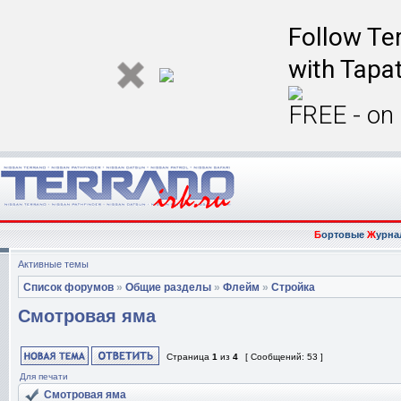
Follow Ter
with Tapat
FREE - on
Б
ортовые
Ж
урна
Активные темы
Список форумов
»
Общие разделы
»
Флейм
»
Стройка
Смотровая яма
Страница
1
из
4
[ Сообщений: 53 ]
Для печати
Смотровая яма