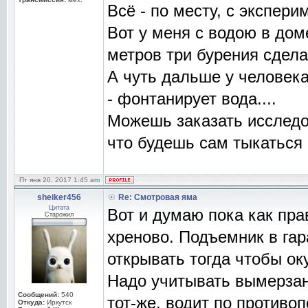
Всё - по месту, с экспери
Вот у меня с водою в доме
метров три бурения сдела
А чуть дальше у человека
- фонтанирует вода....
Можешь заказать исследов
что будешь сам тыкаться
Пт янв 20, 2017 1:45 am
sheiker456
Re: Смотровая яма
Цитата
Вот и думаю пока как пра
Старожил
хреново. Подъемник в гар
открывать тогда чтобы ок
Надо учитывать вымерзани
Сообщений:
540
тот-же, водит по противо
Откуда:
Иркутск