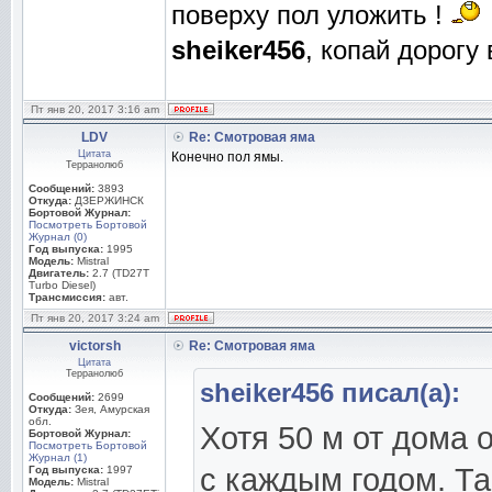
поверху пол уложить !
sheiker456
, копай дорогу в
Пт янв 20, 2017 3:16 am
LDV
Re: Смотровая яма
Цитата
Конечно пол ямы.
Терранолюб
Сообщений:
3893
Откуда:
ДЗЕРЖИНСК
Бортовой Журнал:
Посмотреть Бортовой
Журнал (0)
Год выпуска:
1995
Модель:
Mistral
Двигатель:
2.7 (TD27T
Turbo Diesel)
Трансмиссия:
авт.
Пт янв 20, 2017 3:24 am
victorsh
Re: Смотровая яма
Цитата
Терранолюб
sheiker456 писал(а):
Сообщений:
2699
Откуда:
Зея, Амурская
обл.
Хотя 50 м от дома 
Бортовой Журнал:
Посмотреть Бортовой
Журнал (1)
с каждым годом. Та
Год выпуска:
1997
Модель:
Mistral