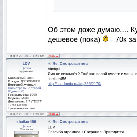
Об этом доже думаю.... К
дешевое (пока)
- 70к за
Пт янв 20, 2017 1:51 am
LDV
Re: Смотровая яма
Цитата
Almiqui
Терранолюб
Яма не всплывёт? Ещё как, порой вместе с машин
Сообщений:
3893
sheiker456
Откуда:
ДЗЕРЖИНСК
http://acadomia.ru/faq/355/2179/
.
Бортовой Журнал:
Посмотреть Бортовой
Журнал (0)
Год выпуска:
1995
Модель:
Mistral
Двигатель:
2.7 (TD27T
Turbo Diesel)
Трансмиссия:
авт.
Пт янв 20, 2017 1:59 am
sheiker456
Re: Смотровая яма
Цитата
LDV
Старожил
Спасибо огромное!!! Сохранил. Пригодится.