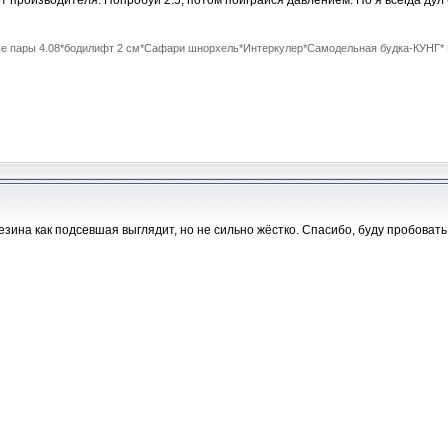
от производителя. Попробуй 2.5, потом поиграйся давлением. Но я всегда дул
ные пары 4.08*бодилифт 2 см*Сафари шнорхель*Интеркулер*Самодельная будка-КУНГ* M
резина как подсевшая выглядит, но не сильно жёстко. Спасибо, буду пробовать