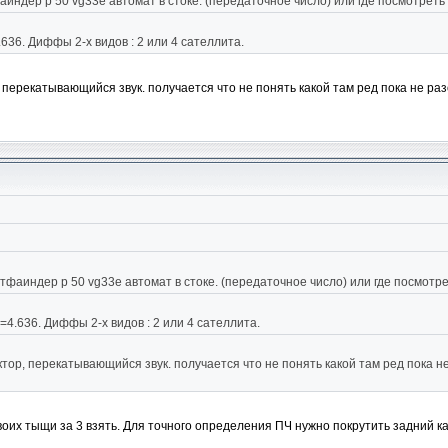
аиндер р 50 vg33e автомат в стоке. (передаточное число) или где посмотрет
.636. Диффы 2-х видов : 2 или 4 сателлита.
 перекатывающийся звук. получается что не понять какой там ред пока не ра
тфаиндер р 50 vg33e автомат в стоке. (передаточное число) или где посмотр
=4.636. Диффы 2-х видов : 2 или 4 сателлита.
тор, перекатывающийся звук. получается что не понять какой там ред пока н
оих тыщи за 3 взять. Для точного определения ПЧ нужно покрутить задний ка