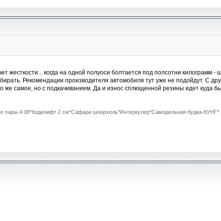
счет жесткости... когда на одной полуоси болтается под полсотни килограмм -
бирать. Рекомендации производителя автомобиля тут уже не подойдут. С дру
то же самое, но с подкачиванием. Да и износ сплющенной резины идет куда б
ные пары 4.08*бодилифт 2 см*Сафари шнорхель*Интеркулер*Самодельная будка-КУНГ* M