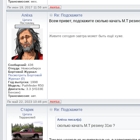
Трансмиссия:
мех.
Пн июн 19, 2017 11:56 am
Алёха
Re: Подскажите
Цитата
Всем привет, подскажите сколько качать М.Т резин
Постоялец
_________________
Живите сегодня-завтра может быть ещё хуже.
Сообщений:
436
Откуда:
Новосибирск
Бортовой Журнал:
Посмотреть Бортовой
Журнал (0)
Год выпуска:
1998
Модель:
Pathfinder R50
Двигатель:
3.3 (VG33E
Бензин)
Трансмиссия:
авт.
Пн май 22, 2023 10:46 pm
Старик
Re: Подскажите
Цитата
Терранолюб
Алёха писал(а):
сколько качать М.Т резину 31ю ?