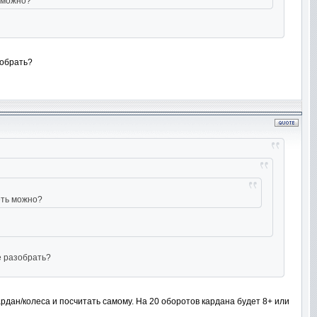
ь можно?
зобрать?
еть можно?
е разобрать?
рдан/колеса и посчитать самому. На 20 оборотов кардана будет 8+ или