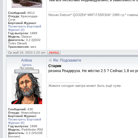
Там все несколько индивидуально, в зависимости 
_________________
Сообщений:
9612
Nissan Datsun* QD32Eti* МКП FS5R30A* 1989 г.р.* глав
Откуда:
Краснодар-
Сочи
Бортовой Журнал:
Посмотреть Бортовой
Журнал (2)
Год выпуска:
1989
Модель:
Datsun
Двигатель:
3.2 (QD32
Turbo Diesel)
Трансмиссия:
мех.
Ср май 24, 2023 1:22 am
Алёха
Re: Подскажите
Цитата
Старик
Постоялец
резина Роадкруза. Не жёстко 2.5 ? Сейчас 1.8 но 
_________________
Живите сегодня-завтра может быть ещё хуже.
Сообщений:
436
Откуда:
Новосибирск
Бортовой Журнал:
Посмотреть Бортовой
Журнал (0)
Год выпуска:
1998
Модель:
Pathfinder R50
Двигатель:
3.3 (VG33E
Бензин)