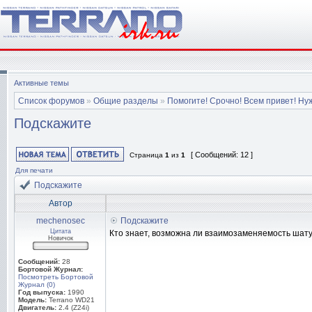
Активные темы
Список форумов
»
Общие разделы
»
Помогите! Срочно! Всем привет! Ну
Подскажите
[ Сообщений: 12 ]
Страница
1
из
1
Для печати
Подскажите
Автор
mechenosec
Подскажите
Цитата
Кто знает, возможна ли взаимозаменяемость шату
Новичок
Сообщений:
28
Бортовой Журнал:
Посмотреть Бортовой
Журнал (0)
Год выпуска:
1990
Модель:
Terrano WD21
Двигатель:
2.4 (Z24i)