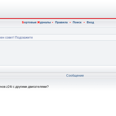
Б
ортовые
Ж
урналы
•
Правила
•
Поиск
•
Вход
жен совет! Подскажите
Сообщение
нов z24i с другими двигателями?