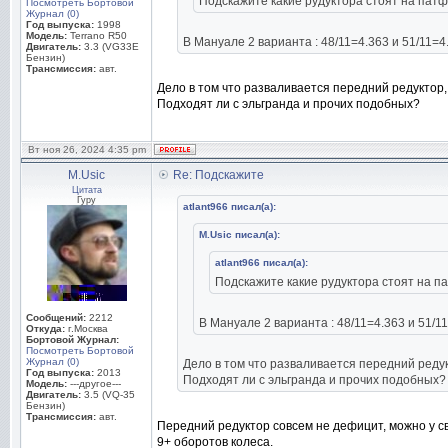
Подскажите какие рудуктора стоят на патф
Посмотреть Бортовой
Журнал (0)
Год выпуска:
1998
Модель:
Terrano R50
В Мануале 2 варианта : 48/11=4.363 и 51/11=4
Двигатель:
3.3 (VG33E
Бензин)
Трансмиссия:
авт.
Дело в том что разваливается передний редуктор,
Подходят ли с эльгранда и прочих подобных?
Вт ноя 26, 2024 4:35 pm
M.Usic
Re: Подскажите
Цитата
Гуру
atlant966 писал(а):
M.Usic писал(а):
atlant966 писал(а):
Подскажите какие рудуктора стоят на па
Сообщений:
2212
В Мануале 2 варианта : 48/11=4.363 и 51/11
Откуда:
г.Москва
Бортовой Журнал:
Посмотреть Бортовой
Журнал (0)
Дело в том что разваливается передний редук
Год выпуска:
2013
Подходят ли с эльгранда и прочих подобных?
Модель:
---другое---
Двигатель:
3.5 (VQ-35
Бензин)
Трансмиссия:
авт.
Передний редуктор совсем не дефицит, можно у св
9+ оборотов колеса.