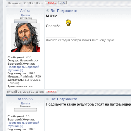
Пт май 26, 2023 2:50 am
Алёха
Re: Подскажите
Цитата
M.Usic
Постоялец
Спасибо
_________________
Живите сегодня-завтра может быть ещё хуже.
Сообщений:
436
Откуда:
Новосибирск
Бортовой Журнал:
Посмотреть Бортовой
Журнал (0)
Год выпуска:
1998
Модель:
Pathfinder R50
Двигатель:
3.3 (VG33E
Бензин)
Трансмиссия:
авт.
Пт май 26, 2023 12:11 pm
atlant966
Re: Подскажите
Цитата
Подскажите какие рудуктора стоят на патфаиндер 
Новичок
Сообщений:
10
Бортовой Журнал:
Посмотреть Бортовой
Журнал (0)
Год выпуска:
1998