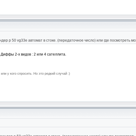
дер р 50 vg33e автомат в стоке. (передаточное число) или где посмотреть м
 Диффы 2-х видов : 2 или 4 сателлита.
 или у кого спросить. Но это редкий случай :)