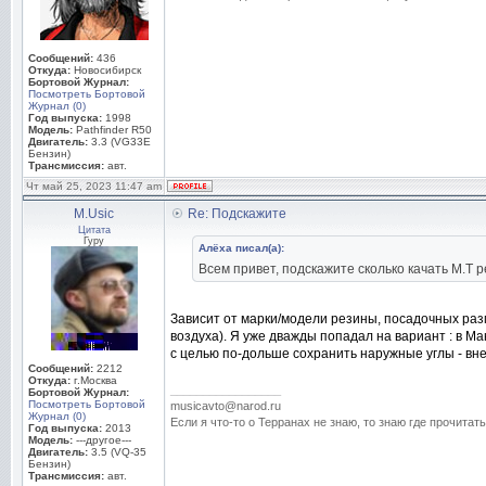
Сообщений:
436
Откуда:
Новосибирск
Бортовой Журнал:
Посмотреть Бортовой
Журнал (0)
Год выпуска:
1998
Модель:
Pathfinder R50
Двигатель:
3.3 (VG33E
Бензин)
Трансмиссия:
авт.
Чт май 25, 2023 11:47 am
M.Usic
Re: Подскажите
Цитата
Гуру
Алёха писал(а):
Всем привет, подскажите сколько качать М.Т 
Зависит от марки/модели резины, посадочных раз
воздуха). Я уже дважды попадал на вариант : в Ма
с целью по-дольше сохранить наружные углы - вн
Сообщений:
2212
Откуда:
г.Москва
_________________
Бортовой Журнал:
Посмотреть Бортовой
musicavto@narod.ru
Журнал (0)
Если я что-то о Терранах не знаю, то знаю где прочитать
Год выпуска:
2013
Модель:
---другое---
Двигатель:
3.5 (VQ-35
Бензин)
Трансмиссия:
авт.