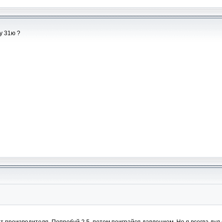
у 31ю ?