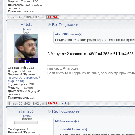
Модель:
Terrano R50
Двигатель:
3.3 (VG33E
Бензин)
Трансмиссия:
авт.
Вт ноя 26, 2024 1:07 pm
M.Usic
Re: Подскажите
Цитата
Гуру
atlant966 писал(а):
Подскажите какие рудуктора стоят на патфаин
В Мануале 2 варианта : 48/11=4.363 и 51/11=4.636.
_________________
Сообщений:
2212
musicavto@narod.ru
Откуда:
г.Москва
Если я что-то о Терранах не знаю, то знаю где прочитать
Бортовой Журнал:
Посмотреть Бортовой
Журнал (0)
Год выпуска:
2013
Модель:
---другое---
Двигатель:
3.5 (VQ-35
Бензин)
Трансмиссия:
авт.
Вт ноя 26, 2024 3:02 pm
atlant966
Re: Подскажите
Цитата
Новичок
M.Usic писал(а):
Сообщений:
10
atlant966 писал(а):
Бортовой Журнал: