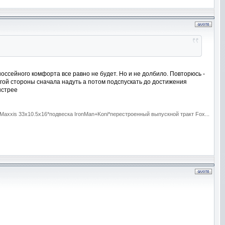
 шоссейного комфорта все равно не будет. Но и не долбило. Повторюсь -
гой стороны сначала надуть а потом подспускать до достижения
ыстрее
axxis 33x10.5x16*подвеска IronMan+Koni*перестроенный выпускной тракт Fox...