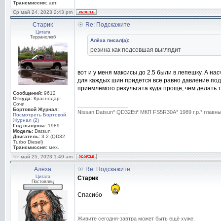
Трансмиссия:
авт.
Ср май 24, 2023 2:43 pm
Старик
Re: Подскажите
Цитата
Терранолюб
Алёха писал(а):
резина как подсевшая выглядит
вот и у меня максисы до 2.5 были в лепешку. А на
для каждых шин придется все равно давление под
приемлемого результата куда проще, чем делать 
Сообщений:
9612
Откуда:
Краснодар-
Сочи
_________________
Бортовой Журнал:
Nissan Datsun* QD32Eti* МКП FS5R30A* 1989 г.р.* глав
Посмотреть Бортовой
Журнал (2)
Год выпуска:
1989
Модель:
Datsun
Двигатель:
3.2 (QD32
Turbo Diesel)
Трансмиссия:
мех.
Чт май 25, 2023 1:49 am
Алёха
Re: Подскажите
Цитата
Старик
Постоялец
Спасибо
_________________
Живите сегодня-завтра может быть ещё хуже.