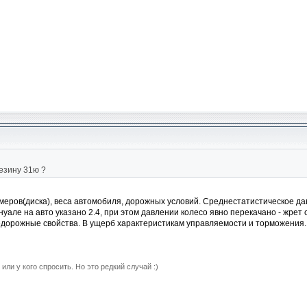
резину 31ю ?
меров(диска), веса автомобиля, дорожных условий. Среднестатистическое да
нуале на авто указано 2.4, при этом давлении колесо явно перекачано - жрет 
едорожные свойства. В ущерб характеристикам управляемости и торможения.
 или у кого спросить. Но это редкий случай :)