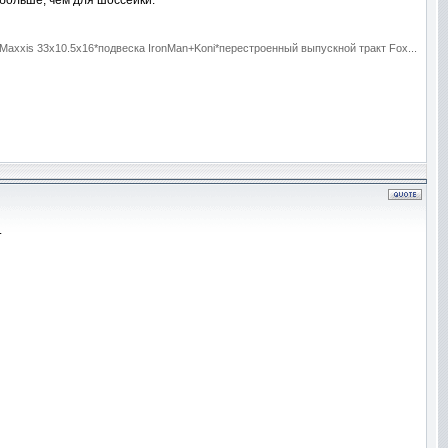
 больше, чем для шоссейки.
axxis 33x10.5x16*подвеска IronMan+Koni*перестроенный выпускной тракт Fox...
.