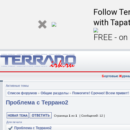
Follow Ter
with Tapat
FREE - on
Б
ортовые
Ж
урна
Активные темы
Список форумов
»
Общие разделы
»
Помогите! Срочно! Всем привет!
Проблема с Террано2
Страница
1
из
1
[ Сообщений: 12 ]
Для печати
Проблема с Террано2