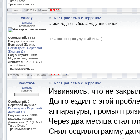
Turbo Diesel)
Трансмиссия:
авт.
Пт фев 03, 2012 12:14 am
valday
Re: Проблема с Террано2
Цитата
сними коды ошибок самодиагностикой
Терранолюб
_________________
Сообщений:
3322
начался процесс улучшайзинга :)
Откуда:
Сахалин
Бортовой Журнал:
Посмотреть Бортовой
Журнал (2)
Год выпуска:
1995
Модель:
---другое---
Двигатель:
2.7 (TD27T
Turbo Diesel)
Трансмиссия:
авт.
Пт фев 03, 2012 2:19 am
kadet456
Re: Проблема с Террано2
Цитата
Извиняюсь, что не закрыл
Новичок
Долго ездил с этой пробл
Сообщений:
6
Бортовой Журнал:
Посмотреть Бортовой
аппаратуры, промыл гряз
Журнал (0)
Год выпуска:
2000
Модель:
Terrano II
Через два месяца стал гл
Двигатель:
2.7 (TD27T
Turbo Diesel)
Снял осциллограмму датчи
Трансмиссия:
авт.