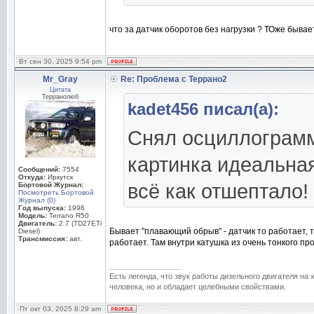
что за датчик оборотов без нагрузки ? ТОже бывае
Вт сен 30, 2025 9:54 pm
Mr_Gray
Re: Проблема с Террано2
Цитата
Терранолюб
kadet456 писал(а):
Снял осциллограмму
картинка идеальная
Сообщений:
7554
Откуда:
Иркутск
всё как отшептало!
Бортовой Журнал:
Посмотреть Бортовой
Журнал (0)
Год выпуска:
1996
Модель:
Terrano R50
Двигатель:
2.7 (TD27ETi
Бывает "плавающий обрыв" - датчик то работает, т
Diesel)
Трансмиссия:
авт.
работает. Там внутри катушка из очень тонкого п
_________________
Есть легенда, что звук работы дизельного двигателя на
человека, но и обладает целебными свойствами.
Пт окт 03, 2025 8:29 am