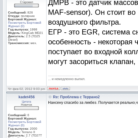
ДМРВ - это датчик массов
Старожил
MAF-sensor). Он стоит во
Сообщений:
826
Откуда:
полярник
Бортовой Журнал:
воздушного фильтра.
Посмотреть Бортовой
Журнал (0)
Год выпуска:
1998
ЕГР - это EGR, система 
Модель:
KingCab MD21
Двигатель:
2.5 (TD25
особенность - некоторая 
Diesel)
Трансмиссия:
мех.
поступает во входной кол
могут засориться клапан,
_________________
... и немедленно выпил.
Чт фев 02, 2012 9:03 pm
kadet456
Re: Проблема с Террано2
Цитата
Нансену спасибо за ликбез. Получается реально,ч
Новичок
Сообщений:
6
Бортовой Журнал:
Посмотреть Бортовой
Журнал (0)
Год выпуска:
2000
Модель:
Terrano II
Двигатель:
2.7 (TD27T