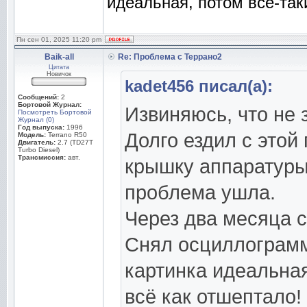
идеальная, потом всё-так
Пн сен 01, 2025 11:20 pm
Baik-all
Re: Проблема с Террано2
Цитата
Новичок
kadet456 писал(а):
Сообщений:
2
Бортовой Журнал:
Извиняюсь, что не 
Посмотреть Бортовой
Журнал (0)
Год выпуска:
1996
Долго ездил с этой
Модель:
Terrano R50
Двигатель:
2.7 (TD27T
Turbo Diesel)
Трансмиссия:
авт.
крышку аппаратуры
проблема ушла.
Через два месяца с
Снял осциллограмму
картинка идеальная
всё как отшептало!