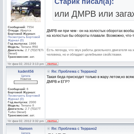
Старик писал(а):
или ДМРВ или зага
Сообщений:
7554
Откуда:
Иркутск
ДМРВ ни при чем - он на холостых оборотах вообщ
Бортовой Журнал:
на холостых бы обороты плавали. Возможно, что-т
Посмотреть Бортовой
Журнал (0)
Год выпуска:
1996
_________________
Модель:
Terrano R50
Есть легенда, что звук работы дизельного двигателя на
Двигатель:
2.7 (TD27ETi
Diesel)
человека, но и обладает целебными свойствами.
Трансмиссия:
авт.
Чт фев 02, 2012 3:13 pm
kadet456
Re: Проблема с Террано2
Цитата
Такая беда присходит только в жару летом,но вся
Новичок
ДМРВ и ЕГР?
Сообщений:
6
Бортовой Журнал:
Посмотреть Бортовой
Журнал (0)
Год выпуска:
2000
Модель:
Terrano II
Двигатель:
2.7 (TD27T
Turbo Diesel)
Трансмиссия:
авт.
Чт фев 02, 2012 3:32 pm
Nansen
Re: Проблема с Террано2
Цитата