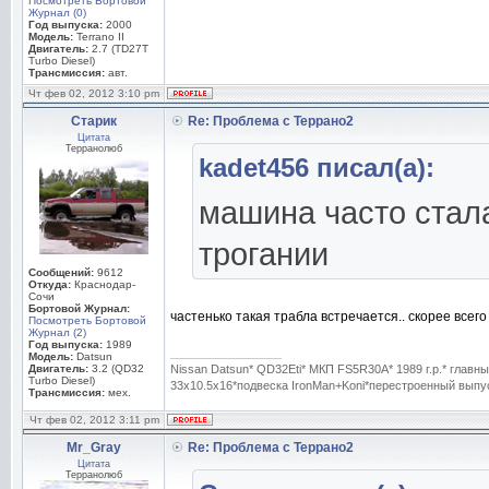
Посмотреть Бортовой
Журнал (0)
Год выпуска:
2000
Модель:
Terrano II
Двигатель:
2.7 (TD27T
Turbo Diesel)
Трансмиссия:
авт.
Чт фев 02, 2012 3:10 pm
Старик
Re: Проблема с Террано2
Цитата
Терранолюб
kadet456 писал(а):
машина часто стала
трогании
Сообщений:
9612
Откуда:
Краснодар-
Сочи
Бортовой Журнал:
частенько такая трабла встречается.. скорее всег
Посмотреть Бортовой
Журнал (2)
Год выпуска:
1989
_________________
Модель:
Datsun
Двигатель:
3.2 (QD32
Nissan Datsun* QD32Eti* МКП FS5R30A* 1989 г.р.* гла
Turbo Diesel)
33x10.5x16*подвеска IronMan+Koni*перестроенный выпуск
Трансмиссия:
мех.
Чт фев 02, 2012 3:11 pm
Mr_Gray
Re: Проблема с Террано2
Цитата
Терранолюб