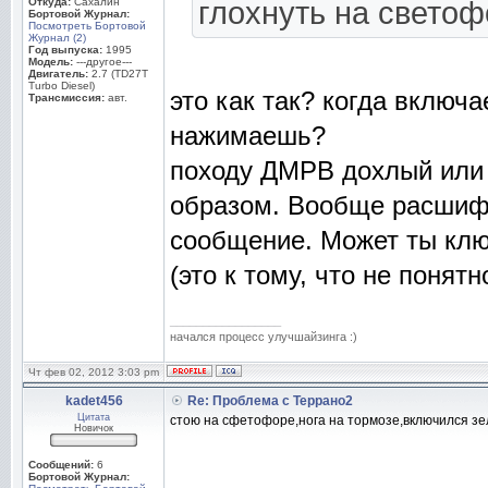
Откуда:
Сахалин
глохнуть на светоф
Бортовой Журнал:
Посмотреть Бортовой
Журнал (2)
Год выпуска:
1995
Модель:
---другое---
Двигатель:
2.7 (TD27T
Turbo Diesel)
это как так? когда включа
Трансмиссия:
авт.
нажимаешь?
походу ДМРВ дохлый или
образом. Вообще расшиф
сообщение. Может ты клю
(это к тому, что не понят
_________________
начался процесс улучшайзинга :)
Чт фев 02, 2012 3:03 pm
kadet456
Re: Проблема с Террано2
Цитата
стою на сфетофоре,нога на тормозе,включился зел
Новичок
Сообщений:
6
Бортовой Журнал: