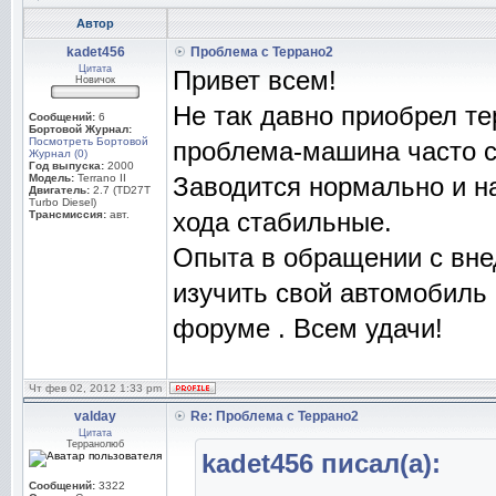
Автор
kadet456
Проблема с Террано2
Цитата
Привет всем!
Новичок
Не так давно приобрел те
Сообщений:
6
Бортовой Журнал:
Посмотреть Бортовой
проблема-машина часто ст
Журнал (0)
Год выпуска:
2000
Модель:
Terrano II
Заводится нормально и на
Двигатель:
2.7 (TD27T
Turbo Diesel)
хода стабильные.
Трансмиссия:
авт.
Опыта в обращении с вне
изучить свой автомобиль 
форуме . Всем удачи!
Чт фев 02, 2012 1:33 pm
valday
Re: Проблема с Террано2
Цитата
Терранолюб
kadet456 писал(а):
Сообщений:
3322