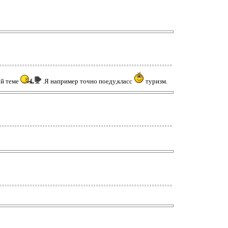
ой теме
.Я например точно поеду,класс
туризм.