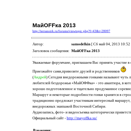
МайOFFка 2013
http://terranoirk.ru/forums/viewtopic.php?f=43&t=28097
Автор:
samodelkin
[ Сб май 04, 2013 10:52
Заголовок сообщения:
МайOFFка 2013
Уважаемые форумчане, приглашаем Вас принять участие 
Приезжайте сами,привозите друзей и родственников
(
Андрей
) Сегодня внедорожными гонками называют чуть л
любителей бездорожья «МайОФФка» - это авантюра, в кот
хорошо подготовленное и тщательно продуманное соревно
Маршрут и некоторые подробности гонки хранятся в строж
традиционно предложат участникам интересный маршрут, 
внедорожных экипажей Восточной Сибири.
Аудиозапись, фото- и видеосъемка категорически приветст
Официальный сайт -
http://mayoffka.su/
Вложения: