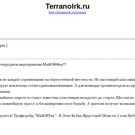
TerranoIrk.ru
http://terranoirk.ru/forums/
 pm ]
в очередном мероприятии-МайОФФка!!!
и не каждое соревнование на пересечённой местности. Но настоящей классик
орую вовлечены сотни единомышленников. А для команды организаторов из ир
вание.
айшем секрете и станут известны участникам незадолго до старта. Шестая п
сложнейшую трассу и бескомпромиссную борьбу. А зрители получат возможно
вуются! Трофи-рейд "МайOFFка" - II Этап Кубка Иркутской Области, I этап Куб