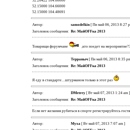
52.26422 104.66000
52.15000 104.66000
52.15000 104.48691
Автор:
samodelkin
[ Пн май 06, 2013 8:27 p
Заголовок сообщения:
Re: МайOFFка 2013
Товарищи форумчане
,кто поедет на мероприятие
Автор:
Терраныч
[ Пн май 06, 2013 8:35 pm
Заголовок сообщения:
Re: МайOFFка 2013
Я еду в стандарте....штурманом только в этот раз
Автор:
DMetrey
[ Вт май 07, 2013 1:24 am ]
Заголовок сообщения:
Re: МайOFFка 2013
Если нет желания рубиться в спорте регистрируйтесь гост
Автор:
Муха
[ Вт май 07, 2013 7:07 am ]