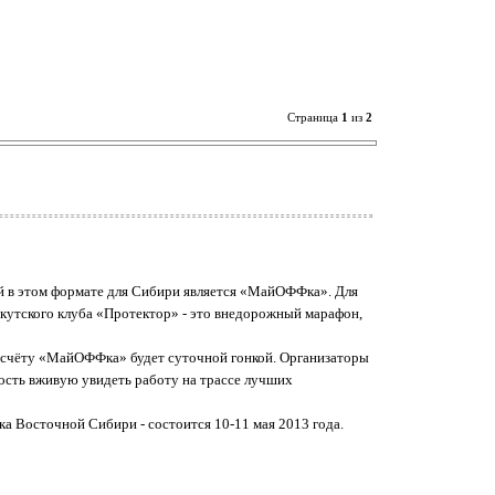
Страница
1
из
2
ой в этом формате для Сибири является «МайОФФка». Для
кутского клуба «Протектор» - это внедорожный марафон,
о счёту «МайОФФка» будет суточной гонкой. Организаторы
сть вживую увидеть работу на трассе лучших
ка Восточной Сибири - состоится 10-11 мая 2013 года.