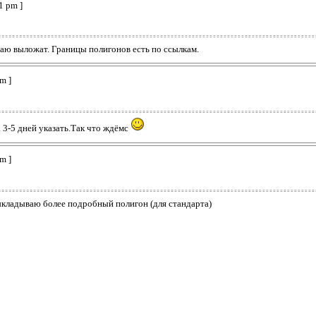
1 pm ]
маю выложат. Границы полигонов есть по ссылкам.
m ]
 3-5 дней указать.Так что ждёмс
m ]
выкладываю более подробный полигон (для стандарта)