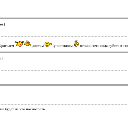
m ]
?Зрителем
,гостем
,участником
отпишитесь пожалуйста в эт
 ]
ями будет на что посмотреть