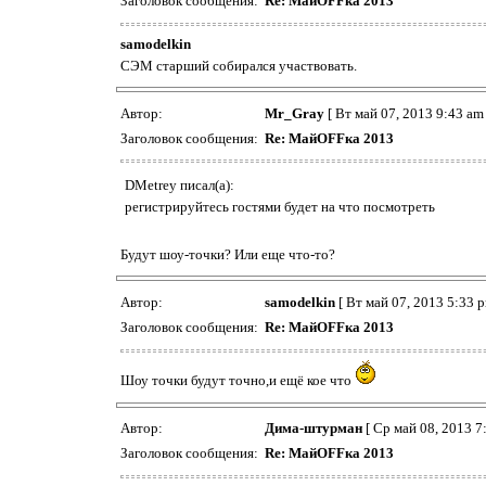
Заголовок сообщения:
Re: МайOFFка 2013
samodelkin
СЭМ старший собирался участвовать.
Автор:
Mr_Gray
[ Вт май 07, 2013 9:43 am 
Заголовок сообщения:
Re: МайOFFка 2013
DMetrey писал(а):
регистрируйтесь гостями будет на что посмотреть
Будут шоу-точки? Или еще что-то?
Автор:
samodelkin
[ Вт май 07, 2013 5:33 p
Заголовок сообщения:
Re: МайOFFка 2013
Шоу точки будут точно,и ещё кое что
Автор:
Дима-штурман
[ Ср май 08, 2013 7
Заголовок сообщения:
Re: МайOFFка 2013