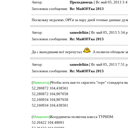
Автор:
Проходимецъ
[ Вс май 05, 2013 3:4
Заголовок сообщения:
Re: МайOFFка 2013
Поскольку недалеко, ОРГи за пару дней точные данные ду
Автор:
samodelkin
[ Вс май 05, 2013 5:34 p
Заголовок сообщения:
Re: МайOFFка 2013
Да с выходными всё перепутал
.А полигон обещали за
Автор:
samodelkin
[ Вс май 05, 2013 7:51 p
Заголовок сообщения:
Re: МайOFFка 2013
(
Навигатор
)Чтобы хоть как-то скрасить "горе" стандарта 
52,280872 104,438561
52,280872 104,907658
52,160934 104,907658
52,160934 104,438561
(
Миккенен
)Координаты полигона класса ТУРИЗМ:
52.26422 104.48691