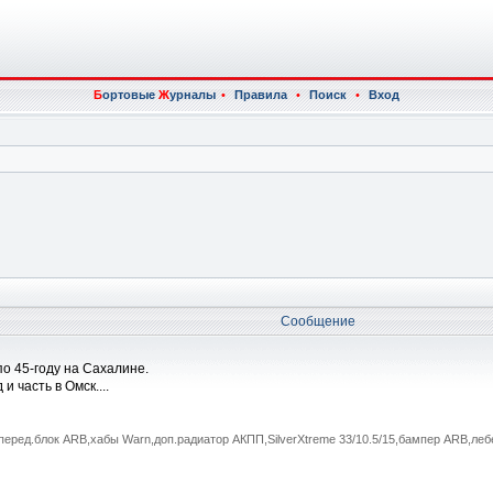
Б
ортовые
Ж
урналы
•
Правила
•
Поиск
•
Вход
Сообщение
по 45-году на Сахалине.
 часть в Омск....
перед.блок ARB,хабы Warn,доп.радиатор АКПП,SilverXtreme 33/10.5/15,бампер ARB,леб