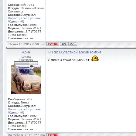
Сообщений:
7041
Откуда:
Сахалин/Южно-
Сахалинск
Бортовой Журнал:
Посмотреть Бортовой
Журнал (0)
Год выпуска:
1994
Модель:
Terrano WD21
Двигатель:
2.7 (TD27T
Turbo Diesel)
Трансмиссия:
авт.
Пт янв 13, 2012 8:58 pm
Арик
Re: Областной архив Томска
Цитата
У меня к сожалению нет
Постоялец
Сообщений:
432
Откуда:
Томск
Бортовой Журнал:
Посмотреть Бортовой
Журнал (0)
Год выпуска:
1992
Модель:
Terrano WD21
Двигатель:
2.7 (TD27T
Turbo Diesel)
Трансмиссия:
авт.
Пн фев 06, 2012 7:56 pm