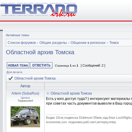
Активные темы
Список форумов
»
Общие разделы
»
Общение в регионах
»
Томск
Областной архив Томска
[ Сообщений: 2 ]
Страница
1
из
1
Для печати
Областной архив Томска
Автор
Artem (SubaRus)
Областной архив Томска
Цитата
Есть у кого доступ туда?:) интересуют материалы 
Терранолюб
при советах часть документов вывезли в Ваш город и
_________________
Бодик 10см,подвеска Dobinson 55мм,зад.блок LockRight,
ксеноном,сил. подножки,раб.свет,интеркуллер.