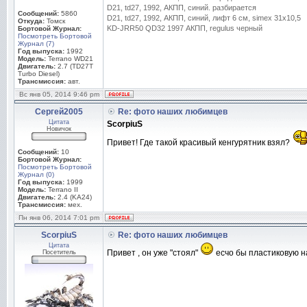
D21, td27, 1992, АКПП, синий. разбирается
Сообщений:
5860
D21, td27, 1992, АКПП, синий, лифт 6 см, simex 31x10,5
Откуда:
Томск
KD-JRR50 QD32 1997 АКПП, regulus черный
Бортовой Журнал:
Посмотреть Бортовой
Журнал (7)
Год выпуска:
1992
Модель:
Terrano WD21
Двигатель:
2.7 (TD27T
Turbo Diesel)
Трансмиссия:
авт.
Вс янв 05, 2014 9:46 pm
Сергей2005
Re: фото наших любимцев
Цитата
ScorpiuS
Новичок
Привет! Где такой красивый кенгурятник взял?
Сообщений:
10
Бортовой Журнал:
Посмотреть Бортовой
Журнал (0)
Год выпуска:
1999
Модель:
Terrano II
Двигатель:
2.4 (KA24)
Трансмиссия:
мех.
Пн янв 06, 2014 7:01 pm
ScorpiuS
Re: фото наших любимцев
Цитата
Привет , он уже "стоял"
есчо бы пластиковую на
Посетитель