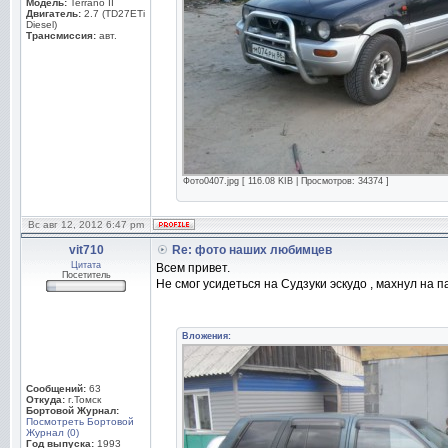
Модель:
Terrano II
Двигатель:
2.7 (TD27ETi
Diesel)
Трансмиссия:
авт.
Фото0407.jpg [ 116.08 KIB | Просмотров: 34374 ]
Вс авг 12, 2012 6:47 pm
vit710
Re: фото наших любимцев
Цитата
Всем привет.
Посетитель
Не смог усидеться на Судзуки эскудо , махнул на па
Вложения:
Сообщений:
63
Откуда:
г.Томск
Бортовой Журнал:
Посмотреть Бортовой
Журнал (0)
Год выпуска:
1993