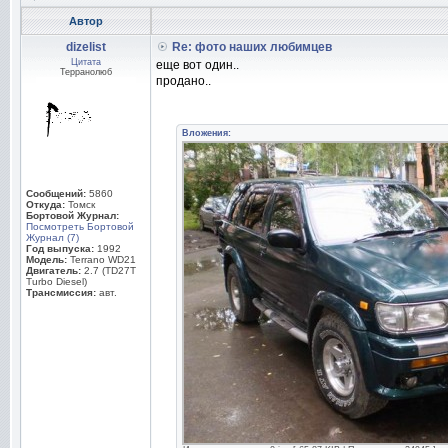
Автор
dizelist
Re: фото наших любимцев
Цитата
еще вот один..
Терранолюб
продано..
Вложения:
Сообщений:
5860
Откуда:
Томск
Бортовой Журнал:
Посмотреть Бортовой
Журнал (7)
Год выпуска:
1992
Модель:
Terrano WD21
Двигатель:
2.7 (TD27T
Turbo Diesel)
Трансмиссия:
авт.