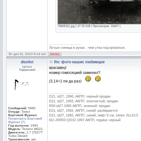
78806311.jpg [ 47.55 KIB | Просмотров: 33407 ]
_________________
Лучше синица в руках , чем утка под кроватью.
Вт дек 31, 2013 9:14 am
dizelist
Re: фото наших любимцев
Цитата
красавец!
Терранолюб
номер гомосяцкий заменил?
(3,14+1 пи да раз)
_________________
D21, td27, 1990, АКПП, черный продан
D21, td27, 1993, АКПП, золотистый, продан
R50 td27 1995 АКПП, зеленый. продан
Сообщений:
5860
D21, td27, 1992, АКПП, синий. разбирается
Откуда:
Томск
Бортовой Журнал:
D21, td27, 1992, АКПП, синий, лифт 6 см, simex 31x10,5
Посмотреть Бортовой
KD-JRR50 QD32 1997 АКПП, regulus черный
Журнал (7)
Год выпуска:
1992
Модель:
Terrano WD21
Двигатель:
2.7 (TD27T
Turbo Diesel)
Трансмиссия:
авт.