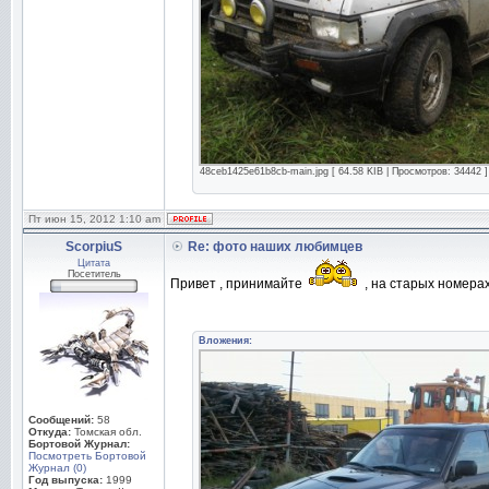
48ceb1425e61b8cb-main.jpg [ 64.58 KIB | Просмотров: 34442 ]
Пт июн 15, 2012 1:10 am
ScorpiuS
Re: фото наших любимцев
Цитата
Посетитель
Привет , принимайте
, на старых номерах 
Вложения:
Сообщений:
58
Откуда:
Томская обл.
Бортовой Журнал:
Посмотреть Бортовой
Журнал (0)
Год выпуска:
1999