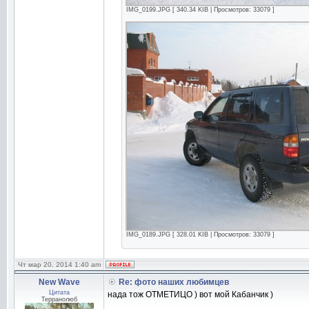
IMG_0199.JPG [ 340.34 KIB | Просмотров: 33079 ]
IMG_0189.JPG [ 328.01 KIB | Просмотров: 33079 ]
Чт мар 20, 2014 1:40 am
New Wave
Re: фото наших любимцев
Цитата
нада тож ОТМЕТИЦО ) вот мой Кабанчик )
Терранолюб