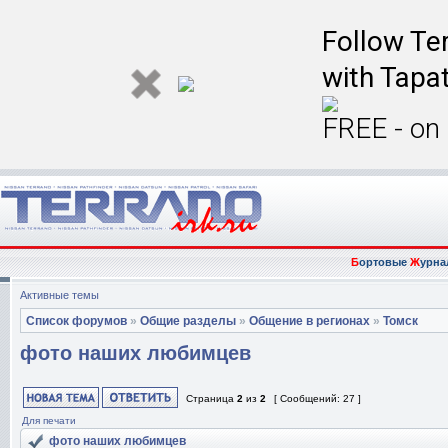
Follow Ter
with Tapat
FREE - on
Б
ортовые
Ж
урна
Активные темы
Список форумов
»
Общие разделы
»
Общение в регионах
»
Томск
фото наших любимцев
Страница
2
из
2
[ Сообщений: 27 ]
Для печати
фото наших любимцев