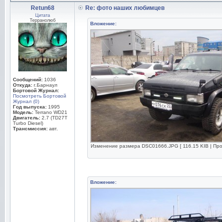
Retun68
Re: фото наших любимцев
Цитата
Терранолюб
Вложение:
Сообщений:
1036
Откуда:
г.Барнаул
Бортовой Журнал:
Посмотреть Бортовой
Журнал (0)
Год выпуска:
1995
Модель:
Terrano WD21
Двигатель:
2.7 (TD27T
Turbo Diesel)
Трансмиссия:
авт.
Изменение размера DSC01666.JPG [ 116.15 KIB | Про
Вложение: