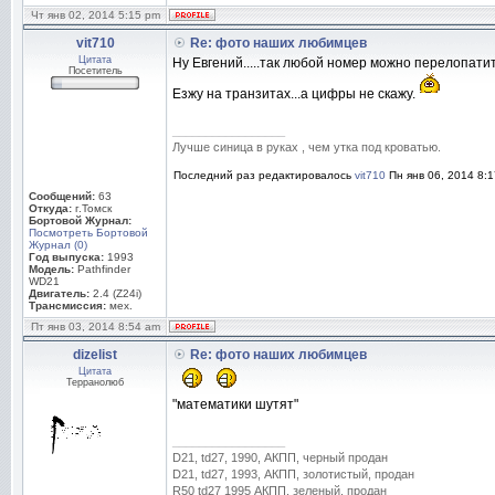
Чт янв 02, 2014 5:15 pm
vit710
Re: фото наших любимцев
Цитата
Ну Евгений.....так любой номер можно перелопатит
Посетитель
Езжу на транзитах...а цифры не скажу.
_________________
Лучше синица в руках , чем утка под кроватью.
Последний раз редактировалось
vit710
Пн янв 06, 2014 8:1
Сообщений:
63
Откуда:
г.Томск
Бортовой Журнал:
Посмотреть Бортовой
Журнал (0)
Год выпуска:
1993
Модель:
Pathfinder
WD21
Двигатель:
2.4 (Z24i)
Трансмиссия:
мех.
Пт янв 03, 2014 8:54 am
dizelist
Re: фото наших любимцев
Цитата
Терранолюб
"математики шутят"
_________________
D21, td27, 1990, АКПП, черный продан
D21, td27, 1993, АКПП, золотистый, продан
R50 td27 1995 АКПП, зеленый. продан