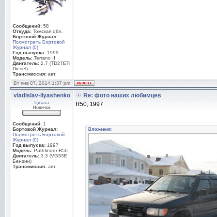
Сообщений:
58
Откуда:
Томская обл.
Бортовой Журнал:
Посмотреть Бортовой
Журнал (0)
Год выпуска:
1999
Модель:
Terrano II
Двигатель:
2.7 (TD27ETi
Diesel)
Трансмиссия:
авт.
Вт янв 07, 2014 1:37 pm
vladislav-ilyashenko
Re: фото наших любимцев
Цитата
R50, 1997
Новичок
Сообщений:
1
Бортовой Журнал:
Вложения:
Посмотреть Бортовой
Журнал (0)
Год выпуска:
1997
Модель:
Pathfinder R50
Двигатель:
3.3 (VG33E
Бензин)
Трансмиссия:
авт.