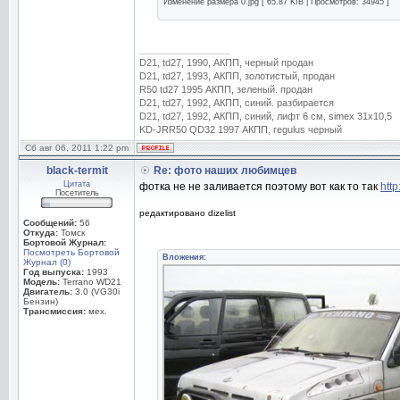
Изменение размера 0.jpg [ 65.87 KIB | Просмотров: 34945 ]
_________________
D21, td27, 1990, АКПП, черный продан
D21, td27, 1993, АКПП, золотистый, продан
R50 td27 1995 АКПП, зеленый. продан
D21, td27, 1992, АКПП, синий. разбирается
D21, td27, 1992, АКПП, синий, лифт 6 см, simex 31x10,5
KD-JRR50 QD32 1997 АКПП, regulus черный
Сб авг 06, 2011 1:22 pm
black-termit
Re: фото наших любимцев
Цитата
фотка не не заливается поэтому вот как то так
http
Посетитель
редактировано dizelist
Сообщений:
56
Откуда:
Томск
Бортовой Журнал:
Посмотреть Бортовой
Вложения:
Журнал (0)
Год выпуска:
1993
Модель:
Terrano WD21
Двигатель:
3.0 (VG30i
Бензин)
Трансмиссия:
мех.