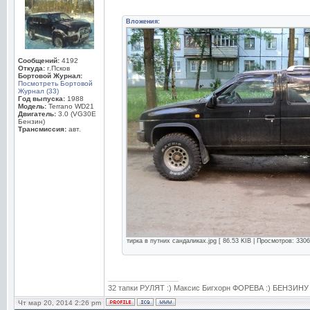
Вложения:
Сообщений:
4192
Откуда:
г.Псков
Бортовой Журнал:
Посмотреть Бортовой
Журнал (33)
Год выпуска:
1988
Модель:
Terrano WD21
Двигатель:
3.0 (VG30E
Бензин)
Трансмиссия:
авт.
тирка в путних сандаликах.jpg [ 86.53 KIB | Просмотров: 3306
_________________
32 тапки РУЛЯТ :) Максис Бигхорн ФОРЕВА :) БЕНЗИН
Чт мар 20, 2014 2:26 pm