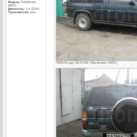
Модель:
Pathfinder
WD21
Двигатель:
2.4 (Z24i)
Трансмиссия:
мех.
78261531.jpg [ 49.23 KIB | Просмотров: 33405 ]