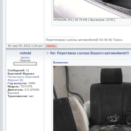
HPIM4296.JPG [ 80.79 KIB | Просмотров: 41755 ]
_________________
Перетягиваю салоны автомобилей! 93-46-80 Томск.
Вт апр 05, 2011 1:30 pm
reihold
Re: Перетяжка салона Вашего автомобиля!!!
Цитата
Новичок
Вложение:
Сообщений:
11
Бортовой Журнал:
Посмотреть Бортовой
Журнал (0)
Год выпуска:
1990
Модель:
TOYOTA
Двигатель:
3.0 (VG30i
Бензин)
Трансмиссия:
авт.