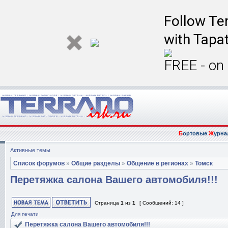
Follow Ter
with Tapat
FREE - on
Б
ортовые
Ж
урна
Активные темы
Список форумов
»
Общие разделы
»
Общение в регионах
»
Томск
Перетяжка салона Вашего автомобиля!!!
Страница
1
из
1
[ Сообщений: 14 ]
Для печати
Перетяжка салона Вашего автомобиля!!!