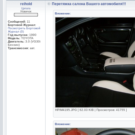
reihold
Перетяжка салона Вашего автомобиля!!!
Цитата
Новичок
Вложение:
Сообщений:
11
Бортовой Журнал:
Посмотреть Бортовой
Журнал (0)
Год выпуска:
1990
Модель:
TOYOTA
Двигатель:
3.0 (VG30i
Бензин)
Трансмиссия:
авт.
HPIM4195.JPG [ 62.03 KIB | Просмотров: 41755 ]
Вложение: