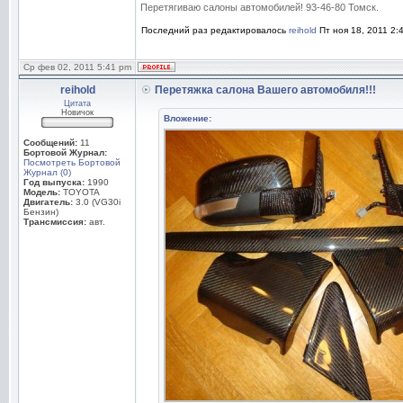
Перетягиваю салоны автомобилей! 93-46-80 Томск.
Последний раз редактировалось
reihold
Пт ноя 18, 2011 2:
Ср фев 02, 2011 5:41 pm
reihold
Перетяжка салона Вашего автомобиля!!!
Цитата
Новичок
Вложение:
Сообщений:
11
Бортовой Журнал:
Посмотреть Бортовой
Журнал (0)
Год выпуска:
1990
Модель:
TOYOTA
Двигатель:
3.0 (VG30i
Бензин)
Трансмиссия:
авт.