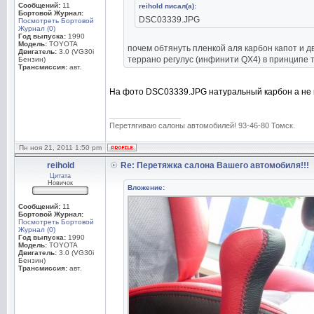
Сообщений:
11
reihold писал(а):
Бортовой Журнал:
DSC03339.JPG
Посмотреть Бортовой
Журнал (0)
Год выпуска:
1990
Модель:
TOYOTA
почем обтянуть пленкой аля карбон капот и д
Двигатель:
3.0 (VG30i
террано регулус (инфинити QX4) в принципе 
Бензин)
Трансмиссия:
авт.
На фото DSC03339.JPG натуральный карбон а не п
_________________
Перетягиваю салоны автомобилей! 93-46-80 Томск.
Пн ноя 21, 2011 1:50 pm
reihold
Re: Перетяжка салона Вашего автомобиля!!!
Цитата
Новичок
Вложение:
Сообщений:
11
Бортовой Журнал:
Посмотреть Бортовой
Журнал (0)
Год выпуска:
1990
Модель:
TOYOTA
Двигатель:
3.0 (VG30i
Бензин)
Трансмиссия:
авт.