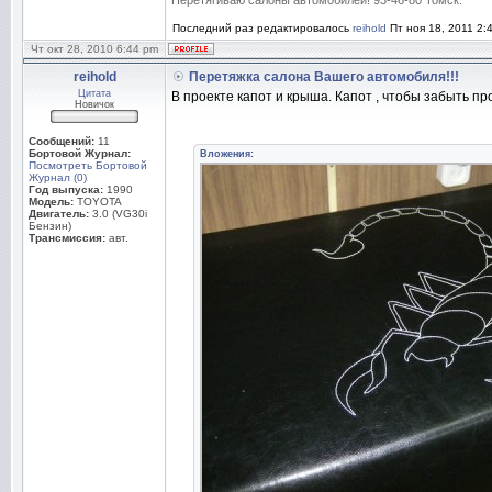
Перетягиваю салоны автомобилей! 93-46-80 Томск.
Последний раз редактировалось
reihold
Пт ноя 18, 2011 2:
Чт окт 28, 2010 6:44 pm
reihold
Перетяжка салона Вашего автомобиля!!!
Цитата
В проекте капот и крыша. Капот , чтобы забыть про
Новичок
Сообщений:
11
Бортовой Журнал:
Вложения:
Посмотреть Бортовой
Журнал (0)
Год выпуска:
1990
Модель:
TOYOTA
Двигатель:
3.0 (VG30i
Бензин)
Трансмиссия:
авт.