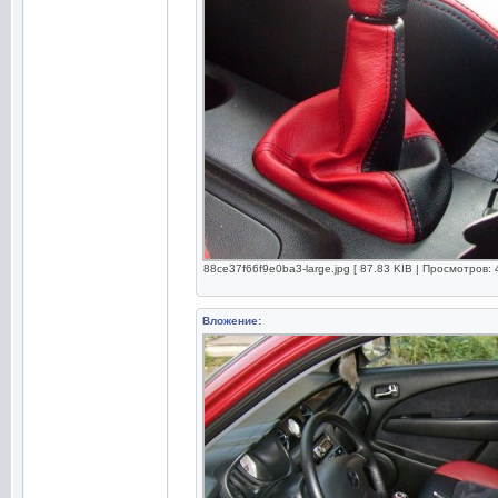
88ce37f66f9e0ba3-large.jpg [ 87.83 KIB | Просмотров: 
Вложение: