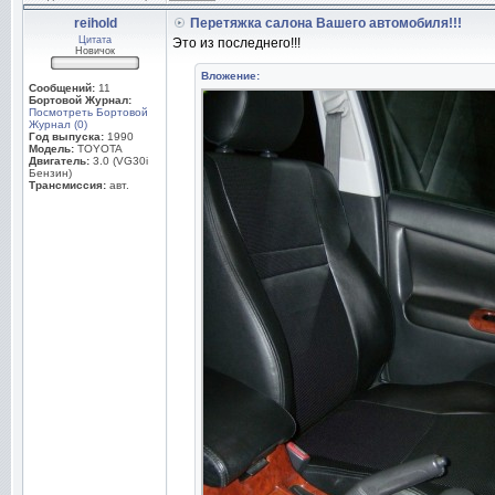
reihold
Перетяжка салона Вашего автомобиля!!!
Цитата
Это из последнего!!!
Новичок
Вложение:
Сообщений:
11
Бортовой Журнал:
Посмотреть Бортовой
Журнал (0)
Год выпуска:
1990
Модель:
TOYOTA
Двигатель:
3.0 (VG30i
Бензин)
Трансмиссия:
авт.