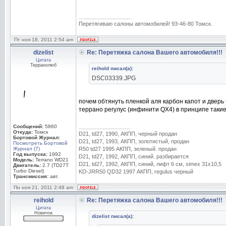
_________________
Перетягиваю салоны автомобилей! 93-46-80 Томск.
Пт ноя 18, 2011 2:54 am
dizelist
Re: Перетяжка салона Вашего автомобиля!!!
Цитата
Терранолюб
reihold писал(а):
DSC03339.JPG
почем обтянуть пленкой аля карбон капот и дверь
террано регулус (инфинити QX4) в принципе такие
_________________
Сообщений:
5860
Откуда:
Томск
D21, td27, 1990, АКПП, черный продан
Бортовой Журнал:
D21, td27, 1993, АКПП, золотистый, продан
Посмотреть Бортовой
Журнал (7)
R50 td27 1995 АКПП, зеленый. продан
Год выпуска:
1992
D21, td27, 1992, АКПП, синий. разбирается
Модель:
Terrano WD21
D21, td27, 1992, АКПП, синий, лифт 6 см, simex 31x10,5
Двигатель:
2.7 (TD27T
Turbo Diesel)
KD-JRR50 QD32 1997 АКПП, regulus черный
Трансмиссия:
авт.
Пн ноя 21, 2011 2:48 am
reihold
Re: Перетяжка салона Вашего автомобиля!!!
Цитата
Новичок
dizelist писал(а):