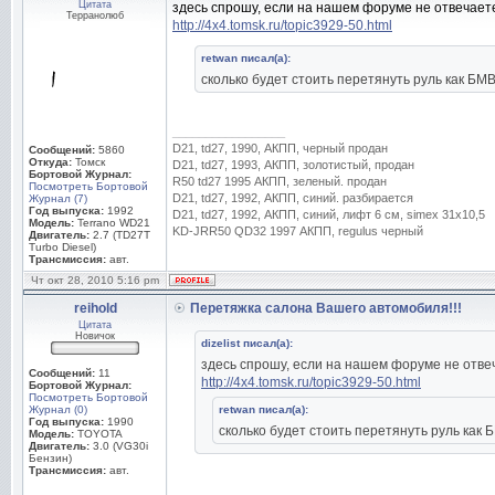
Цитата
здесь спрошу, если на нашем форуме не отвечаете
Терранолюб
http://4x4.tomsk.ru/topic3929-50.html
retwan писал(а):
сколько будет стоить перетянуть руль как БМ
_________________
D21, td27, 1990, АКПП, черный продан
Сообщений:
5860
Откуда:
Томск
D21, td27, 1993, АКПП, золотистый, продан
Бортовой Журнал:
R50 td27 1995 АКПП, зеленый. продан
Посмотреть Бортовой
D21, td27, 1992, АКПП, синий. разбирается
Журнал (7)
Год выпуска:
1992
D21, td27, 1992, АКПП, синий, лифт 6 см, simex 31x10,5
Модель:
Terrano WD21
KD-JRR50 QD32 1997 АКПП, regulus черный
Двигатель:
2.7 (TD27T
Turbo Diesel)
Трансмиссия:
авт.
Чт окт 28, 2010 5:16 pm
reihold
Перетяжка салона Вашего автомобиля!!!
Цитата
Новичок
dizelist писал(а):
здесь спрошу, если на нашем форуме не отвеч
Сообщений:
11
http://4x4.tomsk.ru/topic3929-50.html
Бортовой Журнал:
Посмотреть Бортовой
Журнал (0)
retwan писал(а):
Год выпуска:
1990
сколько будет стоить перетянуть руль как 
Модель:
TOYOTA
Двигатель:
3.0 (VG30i
Бензин)
Трансмиссия:
авт.