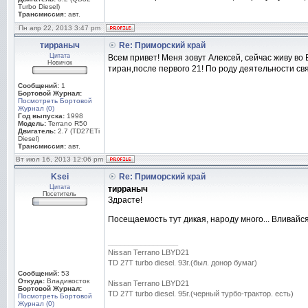
Turbo Diesel)
Трансмиссия:
авт.
Пн апр 22, 2013 3:47 pm
тирраныч
Re: Приморский край
Цитата
Всем привет! Меня зовут Алексей, сейчас живу во 
Новичок
тиран,после первого 21! По роду деятельности св
Сообщений:
1
Бортовой Журнал:
Посмотреть Бортовой
Журнал (0)
Год выпуска:
1998
Модель:
Terrano R50
Двигатель:
2.7 (TD27ETi
Diesel)
Трансмиссия:
авт.
Вт июл 16, 2013 12:06 pm
Ksei
Re: Приморский край
Цитата
тирраныч
Посетитель
Здрасте!
Посещаемость тут дикая, народу много... Вливайс
_________________
Nissan Terrano LBYD21
TD 27T turbo diesel. 93г.(был. донор бумаг)
Сообщений:
53
Откуда:
Владивосток
Nissan Terrano LBYD21
Бортовой Журнал:
TD 27T turbo diesel. 95г.(черный турбо-трактор. есть)
Посмотреть Бортовой
Журнал (0)