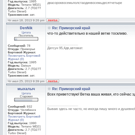
Год выпуска:
1995
двасороквосемьполстаодинвосемьдесятчетыре
Модель:
Terrano WD21
Двигатель:
2.7 (TD27T
Turbo Diesel)
Трансмиссия:
авт.
Чт июл 18, 2013 9:26 pm
DenNik
Re: Приморский край
Цитата
что-то действительно в нашей ветке тоскливо.
Посетитель
_________________
Сообщений:
78
Датсун 95,4дв,автомат.
Откуда:
Приморье
Бортовой Журнал:
Посмотреть Бортовой
Журнал (0)
Год выпуска:
1995
Модель:
Datsun
Двигатель:
2.7 (TD27T
Turbo Diesel)
Трансмиссия:
авт.
Чт июл 25, 2013 9:39 pm
мыхалыч
Re: Приморский край
Цитата
Всех приветствую! Ветка ваша живая, кто сейчас з
Старожил
_________________
Сообщений:
932
Бываю здесь не часто, но иногда пишу много и душевно
Откуда:
Челябинск
Бортовой Журнал:
Посмотреть Бортовой
Журнал (0)
Год выпуска:
1990
Модель:
Terrano WD21
Двигатель:
2.7 (TD27T
Turbo Diesel)