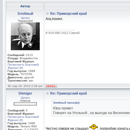
Автор
Злобный
Re: Приморский край
Цитата
Ага,понял.
Терранолюб
_________________
8-914-680-2412 Сергей.
Сообщений:
2213
Откуда:
Владивосток
Бортовой Журнал:
Посмотреть Бортовой
Журнал (0)
Год выпуска:
1999
Модель:
TOYOTA
Двигатель:
другой
Трансмиссия:
авт.
Вт апр 16, 2013 2:28 am
Shmiger
Re: Приморский край
Цитата
Новичок
Злобный писал(а):
Юра привет.
Сообщений:
5
Говорят на Угольной , на выезде на Весеннию 
Бортовой Журнал:
Посмотреть Бортовой
Журнал (0)
Год выпуска:
1998
Модель:
Terrano R50
Честно говоря не слышал
, попробую узнать,
Двигатель:
3.2 (QD32