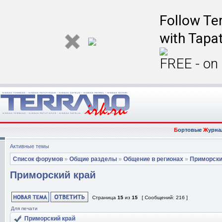
Follow Ter
with Tapat
FREE - on
Б
ортовые
Ж
урна
Активные темы
Список форумов
»
Общие разделы
»
Общение в регионах
»
Приморски
Приморский край
Страница
15
из
15
[ Сообщений: 216 ]
Для печати
Приморский край