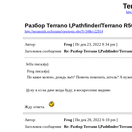
Te
http
Разбор Terrano I,Pathfinder/Terrano 
http://terranoirk.ru/forums/viewtopic.php?f=34&t=22914
Автор:
Frog
[ Пт дек 23, 2022 9:34 pm ]
Заголовок сообщения:
Re: Разбор Terrano I,Pathfinder/Terr
Jellu писал(а):
Frog писал(а):
По какое колено, дождь льёт! Помочь покопать, штоль? А нужн
))) ну я хз на даче когда буду, в воскресение видимо
Жду ответа.
Автор:
Frog
[ Пн дек 26, 2022 6:10 pm ]
Заголовок сообщения:
Re: Разбор Terrano I,Pathfinder/Terr