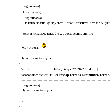
Frog писал(а):
Jellu писал(а):
Frog писал(а):
По какое колено, дождь льёт! Помочь покопать, штоль? А нуж
))) ну я хз на даче когда буду, в воскресение видимо
Жду ответа.
Ну чего, нашёлся диск?
Автор:
Jellu
[ Вт дек 27, 2022 6:34 pm ]
Заголовок сообщения:
Re: Разбор Terrano I,Pathfinder/Terr
Frog писал(а):
Ну чего, нашёлся диск?
неа)