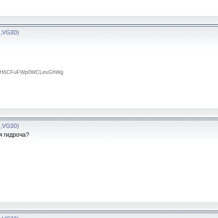
4,VG30)
RTA0H6CFuFWp0WCLesGhWg
4,VG30)
я гидроча?