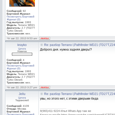
Сообщений:
92
Бортовой Журнал:
Посмотреть Бортовой
Журнал (0)
Год выпуска:
1993
Модель:
Terrano WD21
Двигатель:
2.7 (TD27T
Turbo Diesel)
Трансмиссия:
мех.
Чт авг 22, 2013 9:53 am
krayko
Re: разбор Terrano I,Pathfinder WD21 (TD27T,Z2
Цитата
Доброго дня. нужна задняя дверь!?
Новичок
Сообщений:
4
Бортовой Журнал:
Посмотреть Бортовой
Журнал (0)
Год выпуска:
1993
Модель:
Terrano WD21
Двигатель:
2.7 (TD27T
Turbo Diesel)
Трансмиссия:
мех.
Чт авг 22, 2013 3:27 pm
Jellu
Re: разбор Terrano I,Pathfinder WD21 (TD27T,Z2
Цитата
увы, но этого нет, с этими дверьми беда
Терранолюб
Сообщений:
4109
_________________
Откуда:
Москва
8(965)411-9224 Илья Whats App там же
Бортовой Журнал:
Посмотреть Бортовой
Канал на ютубе https://www.youtube.com/channel/UC