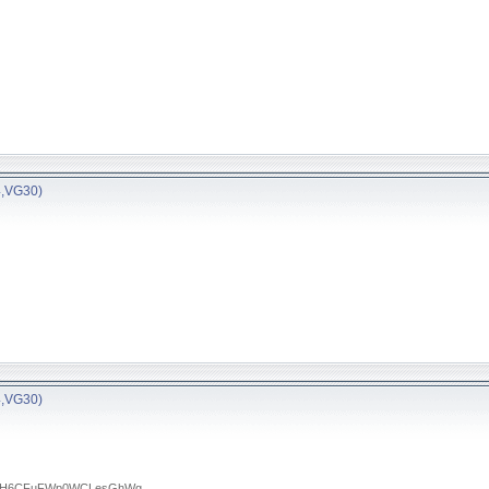
4,VG30)
4,VG30)
RTA0H6CFuFWp0WCLesGhWg