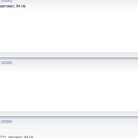
4,VG30)
втомат, 94 г/в
4,VG30)
4,VG30)
7т ,автомат, 94 г/в