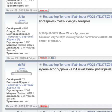
Двигатель:
2.7 (TD27T
Turbo Diesel)
Трансмиссия:
авт.
Чт авг 29, 2013 10:29 am
Jellu
Re: разбор Terrano I,Pathfinder WD21 (TD27T,Z2
Цитата
постараюсь фотки скинуть вечером
Терранолюб
Сообщений:
4109
_________________
Откуда:
Москва
8(965)411-9224 Илья Whats App там же
Бортовой Журнал:
Посмотреть Бортовой
Канал на ютубе https://www.youtube.com/channel/UC
Журнал (0)
sniper_br@mail.ru
Год выпуска:
1993
Модель:
Terrano WD21
Двигатель:
3.0 (VG30E
Бензин)
Трансмиссия:
авт.
Чт авг 29, 2013 4:04 pm
ric78
Re: разбор Terrano I,Pathfinder WD21 (TD27T,Z2
Цитата
нуженнасос гидроча на 2.4 и натяжной ролик реме
Посетитель
Сообщений:
74
Бортовой Журнал:
Посмотреть Бортовой
Журнал (0)
Год выпуска:
2003
Модель:
Terrano WD21
Двигатель:
3.3 (VG33E
Бензин)
Трансмиссия:
авт.
Пт авг 30, 2013 12:59 am