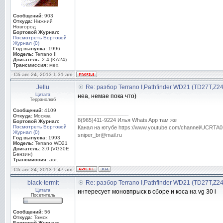
Сообщений:
903
Откуда:
Нижний
Новгород
Бортовой Журнал:
Посмотреть Бортовой
Журнал (0)
Год выпуска:
1996
Модель:
Terrano II
Двигатель:
2.4 (KA24)
Трансмиссия:
мех.
Сб авг 24, 2013 1:31 am
Jellu
Re: разбор Terrano I,Pathfinder WD21 (TD27T,Z2
Цитата
неа, немае пока что)
Терранолюб
Сообщений:
4109
_________________
Откуда:
Москва
8(965)411-9224 Илья Whats App там же
Бортовой Журнал:
Посмотреть Бортовой
Канал на ютубе https://www.youtube.com/channel/UC
Журнал (0)
sniper_br@mail.ru
Год выпуска:
1993
Модель:
Terrano WD21
Двигатель:
3.0 (VG30E
Бензин)
Трансмиссия:
авт.
Сб авг 24, 2013 1:47 am
black-termit
Re: разбор Terrano I,Pathfinder WD21 (TD27T,Z2
Цитата
интересует моновпрыск в сборе и коса на vg 30 i
Посетитель
Сообщений:
56
Откуда:
Томск
Бортовой Журнал: