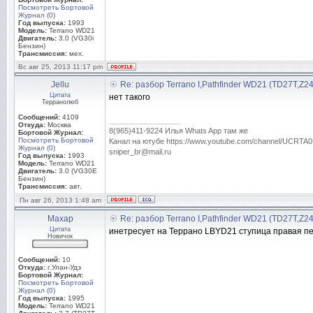
Посмотреть Бортовой
Журнал (0)
Год выпуска:
1993
Модель:
Terrano WD21
Двигатель:
3.0 (VG30i
Бензин)
Трансмиссия:
мех.
Вс авг 25, 2013 11:17 pm
Jellu
Re: разбор Terrano I,Pathfinder WD21 (TD27T,Z2
Цитата
нет такого
Терранолюб
Сообщений:
4109
_________________
Откуда:
Москва
8(965)411-9224 Илья Whats App там же
Бортовой Журнал:
Посмотреть Бортовой
Канал на ютубе https://www.youtube.com/channel/UC
Журнал (0)
sniper_br@mail.ru
Год выпуска:
1993
Модель:
Terrano WD21
Двигатель:
3.0 (VG30E
Бензин)
Трансмиссия:
авт.
Пн авг 26, 2013 1:48 am
Махар
Re: разбор Terrano I,Pathfinder WD21 (TD27T,Z2
Цитата
инетресует на Террано LBYD21 ступица правая п
Новичок
Сообщений:
10
Откуда:
г.Улан-Удэ
Бортовой Журнал:
Посмотреть Бортовой
Журнал (0)
Год выпуска:
1995
Модель:
Terrano WD21