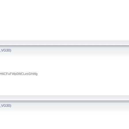
4,VG30)
RTA0H6CFuFWp0WCLesGhWg
4,VG30)