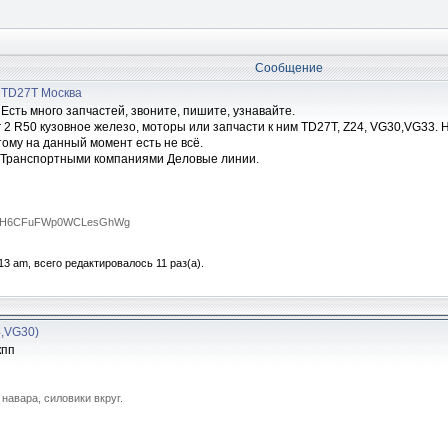
Сообщение
3 TD27T Москва
сть много запчастей, звоните, пишите, узнавайте.
nder 2 R50 кузовное железо, моторы или запчасти к ним TD27T, Z24, VG30,VG33
ому на данный момент есть не всё.
ы Транспортными компаниями Деловые линии.
RTA0H6CFuFWp0WCLesGhWg
13 am, всего редактировалось 11 раз(а).
4,VG30)
кпп
 навара, силовики вкруг.