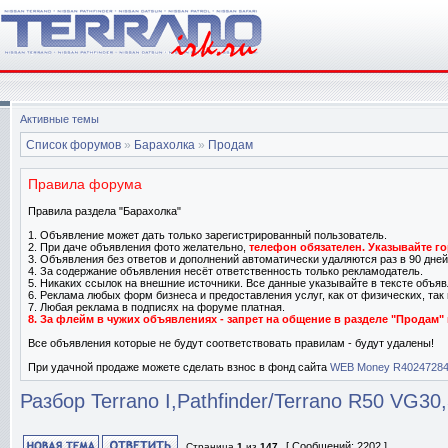
Активные темы
Список форумов
»
Барахолка
»
Продам
Правила форума
Правила раздела "Барахолка"
1. Объявление может дать только зарегистрированный пользователь.
2. При даче объявления фото желательно,
телефон обязателен. Указывайте го
3. Объявления без ответов и дополнений автоматически удаляются раз в 90 дней
4. За содержание объявления несёт ответственность только рекламодатель.
5. Никаких ссылок на внешние источники. Все данные указывайте в тексте объявл
6. Реклама любых форм бизнеса и предоставления услуг, как от физических, та
7. Любая реклама в подписях на форуме платная.
8. За флейм в чужих объявлениях - запрет на общение в разделе "Продам" 
Все объявления которые не будут соответствовать правилам - будут удалены!
При удачной продаже можете сделать взнос в фонд сайта
WEB Money R4024728
Разбор Terrano I,Pathfinder/Terrano R50 VG3
[ Сообщений: 2202 ]
Страница
1
из
147