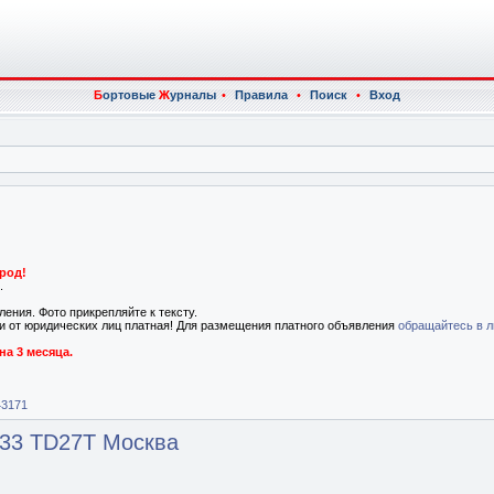
Б
ортовые
Ж
урналы
•
Правила
•
Поиск
•
Вход
род!
.
ения. Фото прикрепляйте к тексту.
к и от юридических лиц платная! Для размещения платного объявления
обращайтесь в л
на 3 месяца.
43171
0,33 TD27T Москва