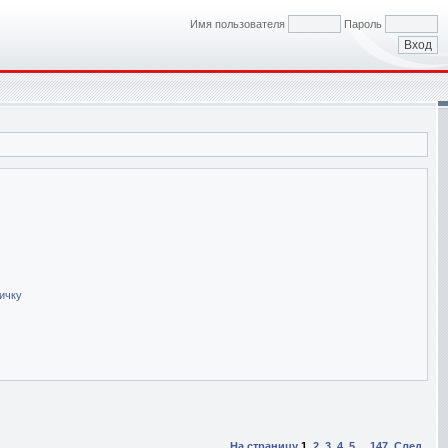
Имя пользователя
Пароль
ичку
На страницу
1
,
2
,
3
,
4
,
5
...
147
След.