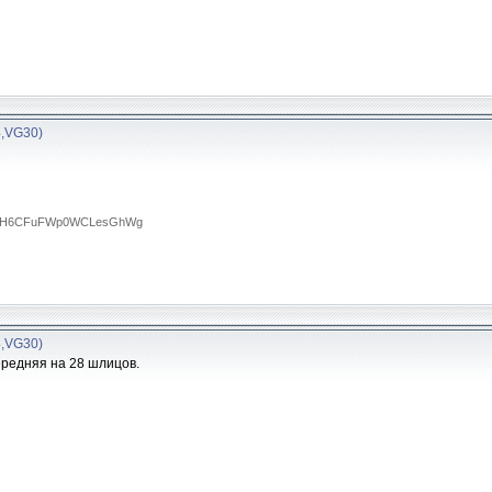
4,VG30)
RTA0H6CFuFWp0WCLesGhWg
4,VG30)
ередняя на 28 шлицов.