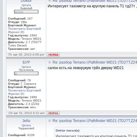
Doktor
Re: разбор Terrano I,Pathfinder WD21 (TD27T,Z2
Цитата
Интересует тахометр на круглую панель Т1 тд27т ,а
Бывалый
Сообщений:
167
Откуда:
Уфа
Бортовой Журнал:
Посмотреть Бортовой
Журнал (0)
Год выпуска:
1994
Модель:
Terrano WD21
Двигатель:
2.7 (TD27T
Turbo Diesel)
Трансмиссия:
авт.
Пт авг 30, 2013 4:09 pm
БУР
Re: разбор Terrano I,Pathfinder WD21 (TD27T,Z2
Цитата
салон есть на леворукую трйх дверку WD21
Посетитель
Сообщений:
79
Откуда:
Г. Саранск
Бортовой Журнал:
Посмотреть Бортовой
Журнал (0)
Год выпуска:
1989
Модель:
Terrano WD21
Двигатель:
2.4 (Z24i)
Трансмиссия:
мех.
Сб авг 31, 2013 4:12 am
Jellu
Re: разбор Terrano I,Pathfinder WD21 (TD27T,Z2
Цитата
Терранолюб
Doktor писал(а):
Сообщений:
4109
Интересует тахометр на круглую панель Т1 тд2