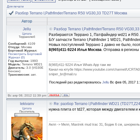
Для печати
Разбор Terrano I,Pathfinder/Terrano R50 VG30,33 TD27T Москва
Автор
Jellu
Разбор Terrano I,Pathfinder/Terrano R50 VG30,3
Цитата
Разбираются Террано 1, Патфайндер wd21 и R50. Е
Терранолюб
Б/У запчасти Terrano I,Pathfinder 1 WD21, Pathfi
Сообщений:
4109
Новых поступлений Террано 1 давно не было, поэт
Откуда:
Москва
8(965)411-9224 Илья Москва
. Отправка в регион
Бортовой Журнал:
Посмотреть Бортовой
Журнал (0)
_________________
Год выпуска:
1993
Модель:
Terrano WD21
8(965)411-9224 Илья Whats App там же
Двигатель:
3.0 (VG30E
Канал на ютубе https://www.youtube.com/channel/UC
Бензин)
sniper_br@mail.ru
Трансмиссия:
авт.
Последний раз редактировалось
Jellu
Вс фев 05, 2017 1:
Вс апр 08, 2012 11:39 pm
lekivanv
Re: разбор Terrano I,Pathfinder WD21 (TD27T,Z2
Цитата
нужна плита от td27, которая между двигателем и 
Посетитель
_________________
Акпп -> Мкпп, Мaxtrek mud trac 31, Бодик 6 см, шноркель