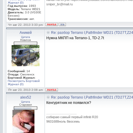
Журнал (0)
sniper_br@mail.ru
Год выпуска:
1993
Модель:
Terrano WD21
Двигатель:
3.0 (VG30E
Бензин)
Трансмиссия:
авт.
Чт авг 22, 2013 3:33 pm
Аникей
Re: разбор Terrano I,Pathfinder WD21 (TD27T,Z2
Цитата
Нужна МКПП на Terrano-1, TD-2.7t
Новичок
Сообщений:
14
Откуда:
Смоленск
Бортовой Журнал:
Посмотреть Бортовой
Журнал (0)
Пт авг 23, 2013 2:08 am
alex52
Re: разбор Terrano I,Pathfinder WD21 (TD27T,Z2
Цитата
Кенгурятник не появился?
Старожил
_________________
собираю самый первый infiniti R20
9601688ноль 8восемь