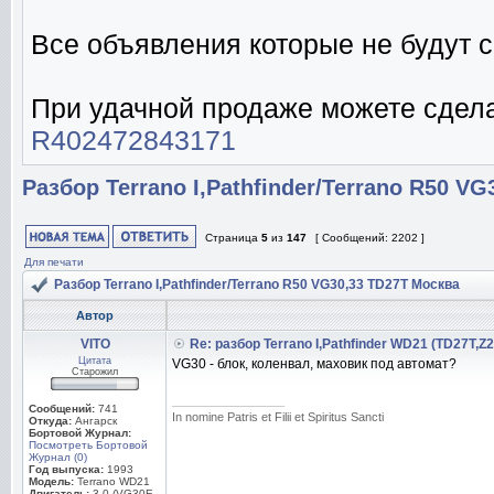
Все объявления которые не будут с
При удачной продаже можете сдела
R402472843171
Разбор Terrano I,Pathfinder/Terrano R50 V
Страница
5
из
147
[ Сообщений: 2202 ]
Для печати
Разбор Terrano I,Pathfinder/Terrano R50 VG30,33 TD27T Москва
Автор
VITO
Re: разбор Terrano I,Pathfinder WD21 (TD27T,Z
Цитата
VG30 - блок, коленвал, маховик под автомат?
Старожил
_________________
Сообщений:
741
In nomine Patris et Filii et Spiritus Sancti
Откуда:
Ангарск
Бортовой Журнал:
Посмотреть Бортовой
Журнал (0)
Год выпуска:
1993
Модель:
Terrano WD21
Двигатель:
3.0 (VG30E