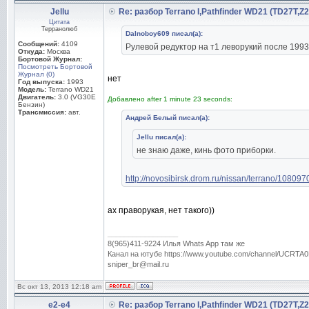
Jellu
Re: разбор Terrano I,Pathfinder WD21 (TD27T,Z
Цитата
Терранолюб
Dalnoboy609 писал(а):
Сообщений:
4109
Рулевой редуктор на т1 леворукий после 1993
Откуда:
Москва
Бортовой Журнал:
Посмотреть Бортовой
Журнал (0)
нет
Год выпуска:
1993
Модель:
Terrano WD21
Двигатель:
3.0 (VG30E
Добавлено after 1 minute 23 seconds:
Бензин)
Трансмиссия:
авт.
Андрей Белый писал(а):
Jellu писал(а):
не знаю даже, кинь фото приборки.
http://novosibirsk.drom.ru/nissan/terrano/108097
ах праворукая, нет такого))
_________________
8(965)411-9224 Илья Whats App там же
Канал на ютубе https://www.youtube.com/channel/UC
sniper_br@mail.ru
Вс окт 13, 2013 12:18 am
e2-e4
Re: разбор Terrano I,Pathfinder WD21 (TD27T,Z