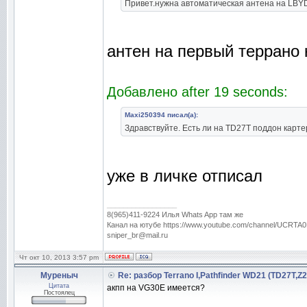
Привет.нужна автоматическая антена на LBY
антен на первый террано 
Добавлено after 19 seconds:
Maxi250394 писал(а):
Здравствуйте. Есть ли на TD27T поддон карт
уже в личке отписал
_________________
8(965)411-9224 Илья Whats App там же
Канал на ютубе https://www.youtube.com/channel/UC
sniper_br@mail.ru
Чт окт 10, 2013 3:57 pm
Муреныч
Re: разбор Terrano I,Pathfinder WD21 (TD27T,Z
Цитата
акпп на VG30E имеется?
Постоялец