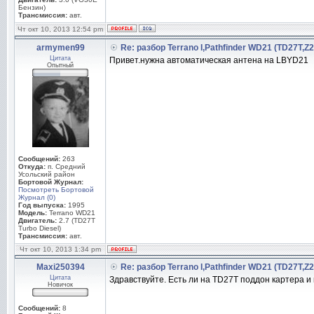
Бензин)
Трансмиссия:
авт.
Чт окт 10, 2013 12:54 pm
armymen99
Re: разбор Terrano I,Pathfinder WD21 (TD27T,Z
Цитата
Привет.нужна автоматическая антена на LBYD21
Опытный
Сообщений:
263
Откуда:
п. Средний
Усольский район
Бортовой Журнал:
Посмотреть Бортовой
Журнал (0)
Год выпуска:
1995
Модель:
Terrano WD21
Двигатель:
2.7 (TD27T
Turbo Diesel)
Трансмиссия:
авт.
Чт окт 10, 2013 1:34 pm
Maxi250394
Re: разбор Terrano I,Pathfinder WD21 (TD27T,Z
Цитата
Здравствуйте. Есть ли на TD27T поддон картера 
Новичок
Сообщений:
8