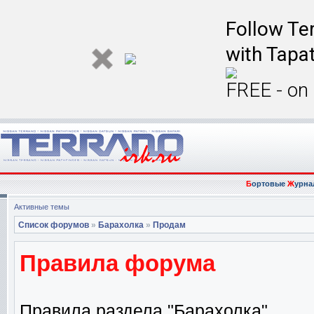
Follow Ter
with Tapat
FREE - on
Б
ортовые
Ж
урна
Активные темы
Список форумов
»
Барахолка
»
Продам
Правила форума
Правила раздела "Барахолка"