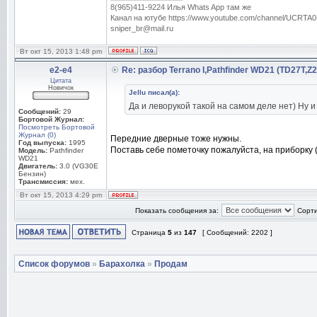
8(965)411-9224 Илья Whats App там же
Канал на ютубе https://www.youtube.com/channel/UC
sniper_br@mail.ru
Вт окт 15, 2013 1:48 pm
e2-e4
Re: разбор Terrano I,Pathfinder WD21 (TD27T,Z
Цитата
Новичок
Jellu писал(а):
Да и леворукой такой на самом деле нет) Ну и
Сообщений:
29
Бортовой Журнал:
Посмотреть Бортовой
Журнал (0)
Передние дверные тоже нужны.
Год выпуска:
1995
Поставь себе пометочку пожалуйста, на приборку (
Модель:
Pathfinder
WD21
Двигатель:
3.0 (VG30E
Бензин)
Трансмиссия:
мех.
Вт окт 15, 2013 4:29 pm
Показать сообщения за:
Сорти
Страница
5
из
147
[ Сообщений: 2202 ]
Список форумов
»
Барахолка
»
Продам