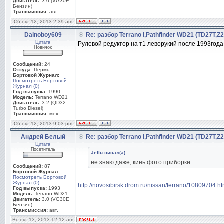
Двигатель:
3.0 (VG30E
Бензин)
Трансмиссия:
авт.
Сб окт 12, 2013 2:39 am
Dalnoboy609
Re: разбор Terrano I,Pathfinder WD21 (TD27T,Z
Цитата
Рулевой редуктор на т1 леворукий после 1993года
Новичок
Сообщений:
24
Откуда:
Пермь
Бортовой Журнал:
Посмотреть Бортовой
Журнал (0)
Год выпуска:
1990
Модель:
Terrano WD21
Двигатель:
3.2 (QD32
Turbo Diesel)
Трансмиссия:
мех.
Сб окт 12, 2013 9:03 pm
Андрей Белый
Re: разбор Terrano I,Pathfinder WD21 (TD27T,Z
Цитата
Посетитель
Jellu писал(а):
не знаю даже, кинь фото приборки.
Сообщений:
87
Бортовой Журнал:
Посмотреть Бортовой
Журнал (0)
http://novosibirsk.drom.ru/nissan/terrano/10809704.ht
Год выпуска:
1993
Модель:
Terrano WD21
Двигатель:
3.0 (VG30E
Бензин)
Трансмиссия:
авт.
Вс окт 13, 2013 12:12 am