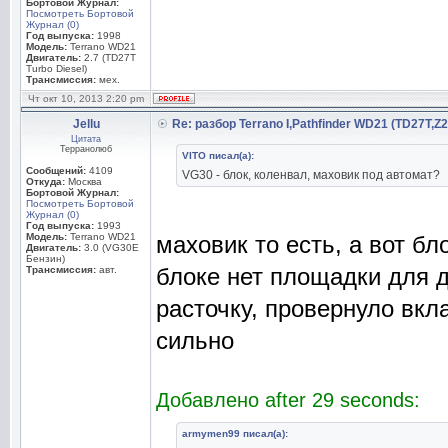
Бортовой Журнал:
Посмотреть Бортовой
Журнал (0)
Год выпуска:
1998
Модель:
Terrano WD21
Двигатель:
2.7 (TD27T
Turbo Diesel)
Трансмиссия:
мех.
Чт окт 10, 2013 2:20 pm
Jellu
Re: разбор Terrano I,Pathfinder WD21 (TD27T,Z
Цитата
Терранолюб
VITO писал(а):
Сообщений:
4109
VG30 - блок, коленвал, маховик под автомат?
Откуда:
Москва
Бортовой Журнал:
Посмотреть Бортовой
Журнал (0)
Год выпуска:
1993
Модель:
Terrano WD21
маховик то есть, а вот бл
Двигатель:
3.0 (VG30E
Бензин)
блоке нет площадки для д
Трансмиссия:
авт.
расточку, провернуло вкл
сильно
Добавлено after 29 seconds:
armymen99 писал(а):