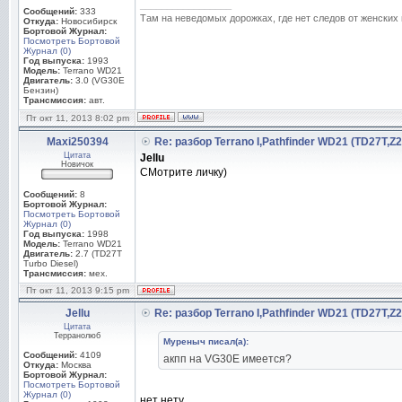
_________________
Сообщений:
333
Там на неведомых дорожках, где нет следов от женских ног
Откуда:
Новосибирск
Бортовой Журнал:
Посмотреть Бортовой
Журнал (0)
Год выпуска:
1993
Модель:
Terrano WD21
Двигатель:
3.0 (VG30E
Бензин)
Трансмиссия:
авт.
Пт окт 11, 2013 8:02 pm
Maxi250394
Re: разбор Terrano I,Pathfinder WD21 (TD27T,Z
Цитата
Jellu
Новичок
СМотрите личку)
Сообщений:
8
Бортовой Журнал:
Посмотреть Бортовой
Журнал (0)
Год выпуска:
1998
Модель:
Terrano WD21
Двигатель:
2.7 (TD27T
Turbo Diesel)
Трансмиссия:
мех.
Пт окт 11, 2013 9:15 pm
Jellu
Re: разбор Terrano I,Pathfinder WD21 (TD27T,Z
Цитата
Терранолюб
Муреныч писал(а):
Сообщений:
4109
акпп на VG30E имеется?
Откуда:
Москва
Бортовой Журнал:
Посмотреть Бортовой
Журнал (0)
нет нету