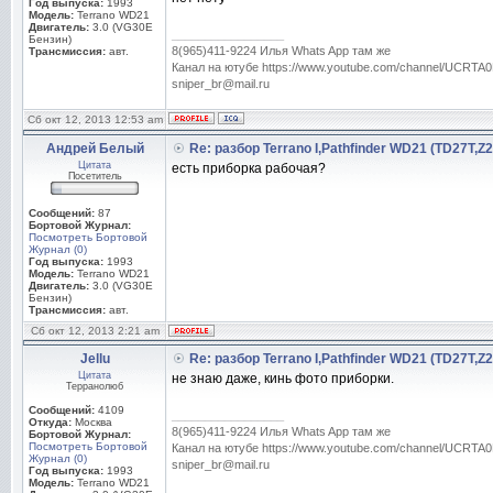
Год выпуска:
1993
Модель:
Terrano WD21
Двигатель:
3.0 (VG30E
_________________
Бензин)
8(965)411-9224 Илья Whats App там же
Трансмиссия:
авт.
Канал на ютубе https://www.youtube.com/channel/UC
sniper_br@mail.ru
Сб окт 12, 2013 12:53 am
Андрей Белый
Re: разбор Terrano I,Pathfinder WD21 (TD27T,Z
Цитата
есть приборка рабочая?
Посетитель
Сообщений:
87
Бортовой Журнал:
Посмотреть Бортовой
Журнал (0)
Год выпуска:
1993
Модель:
Terrano WD21
Двигатель:
3.0 (VG30E
Бензин)
Трансмиссия:
авт.
Сб окт 12, 2013 2:21 am
Jellu
Re: разбор Terrano I,Pathfinder WD21 (TD27T,Z
Цитата
не знаю даже, кинь фото приборки.
Терранолюб
Сообщений:
4109
_________________
Откуда:
Москва
8(965)411-9224 Илья Whats App там же
Бортовой Журнал:
Посмотреть Бортовой
Канал на ютубе https://www.youtube.com/channel/UC
Журнал (0)
sniper_br@mail.ru
Год выпуска:
1993
Модель:
Terrano WD21