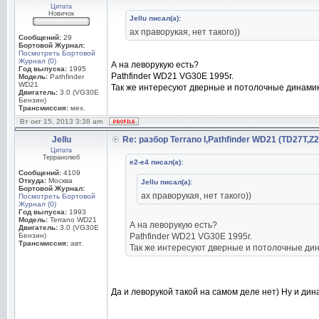
Цитата
Новичок
Jellu писал(а):
ах праворукая, нет такого))
Сообщений:
29
Бортовой Журнал:
Посмотреть Бортовой
Журнал (0)
А на леворукую есть?
Год выпуска:
1995
Pathfinder WD21 VG30E 1995г.
Модель:
Pathfinder
WD21
Так же интересуют дверные и потолочные динамик
Двигатель:
3.0 (VG30E
Бензин)
Трансмиссия:
мех.
Вт окт 15, 2013 3:38 am
Jellu
Re: разбор Terrano I,Pathfinder WD21 (TD27T,Z
Цитата
Терранолюб
e2-e4 писал(а):
Сообщений:
4109
Откуда:
Москва
Jellu писал(а):
Бортовой Журнал:
ах праворукая, нет такого))
Посмотреть Бортовой
Журнал (0)
Год выпуска:
1993
Модель:
Terrano WD21
А на леворукую есть?
Двигатель:
3.0 (VG30E
Бензин)
Pathfinder WD21 VG30E 1995г.
Трансмиссия:
авт.
Так же интересуют дверные и потолочные дин
Да и леворукой такой на самом деле нет) Ну и дин
_________________