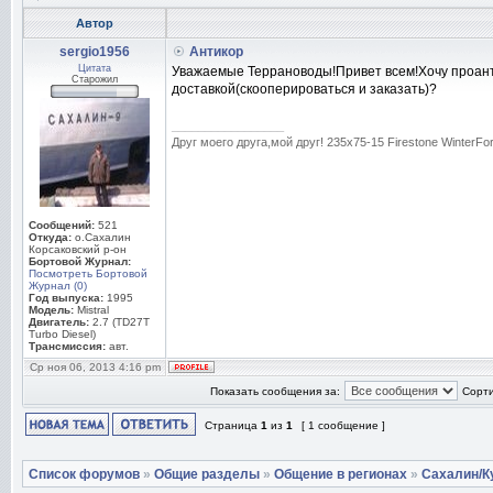
Автор
sergio1956
Антикор
Цитата
Уважаемые Террановоды!Привет всем!Хочу проант
Старожил
доставкой(скооперироваться и заказать)?
_________________
Друг моего друга,мой друг! 235х75-15 Firestone WinterFo
Сообщений:
521
Откуда:
о.Сахалин
Корсаковский р-он
Бортовой Журнал:
Посмотреть Бортовой
Журнал (0)
Год выпуска:
1995
Модель:
Mistral
Двигатель:
2.7 (TD27T
Turbo Diesel)
Трансмиссия:
авт.
Ср ноя 06, 2013 4:16 pm
Показать сообщения за:
Сорти
Страница
1
из
1
[ 1 сообщение ]
Список форумов
»
Общие разделы
»
Общение в регионах
»
Сахалин/К