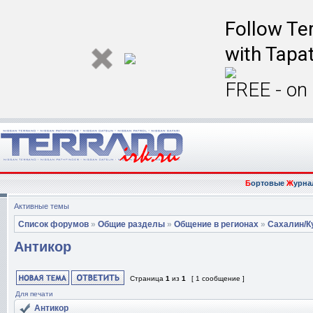
Follow Ter
with Tapat
FREE - on
Б
ортовые
Ж
урна
Активные темы
Список форумов
»
Общие разделы
»
Общение в регионах
»
Сахалин/К
Антикор
Страница
1
из
1
[ 1 сообщение ]
Для печати
Антикор