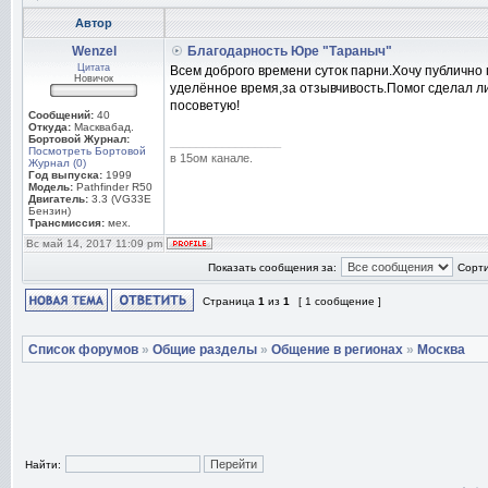
Автор
Wenzel
Благодарность Юре "Тараныч"
Цитата
Всем доброго времени суток парни.Хочу публично
Новичок
уделённое время,за отзывчивость.Помог сделал л
посоветую!
Сообщений:
40
Откуда:
Масквабад.
Бортовой Журнал:
_________________
Посмотреть Бортовой
в 15ом канале.
Журнал (0)
Год выпуска:
1999
Модель:
Pathfinder R50
Двигатель:
3.3 (VG33E
Бензин)
Трансмиссия:
мех.
Вс май 14, 2017 11:09 pm
Показать сообщения за:
Сорти
Страница
1
из
1
[ 1 сообщение ]
Список форумов
»
Общие разделы
»
Общение в регионах
»
Москва
Найти: