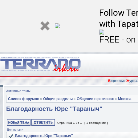
Follow Ter
with Tapat
FREE - on
Б
ортовые
Ж
урна
Активные темы
Список форумов
»
Общие разделы
»
Общение в регионах
»
Москва
Благодарность Юре "Тараныч"
Страница
1
из
1
[ 1 сообщение ]
Для печати
Благодарность Юре "Тараныч"