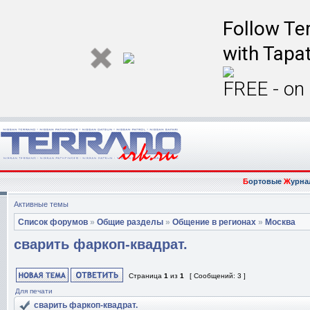
Follow Ter
with Tapat
FREE - on
Б
ортовые
Ж
урна
Активные темы
Список форумов
»
Общие разделы
»
Общение в регионах
»
Москва
сварить фаркоп-квадрат.
Страница
1
из
1
[ Сообщений: 3 ]
Для печати
сварить фаркоп-квадрат.