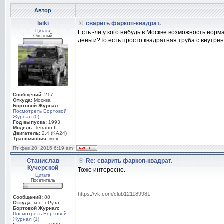
Автор
laiki
сварить фаркоп-квадрат.
Цитата
Есть -ли у кого нибудь в Москве возможность нор
Опытный
деньги?То есть просто квадратная труба с внутре
Сообщений:
217
Откуда:
Москва
Бортовой Журнал:
Посмотреть Бортовой
Журнал (0)
Год выпуска:
1993
Модель:
Terrano II
Двигатель:
2.4 (KA24)
Трансмиссия:
мех.
Пт фев 20, 2015 6:19 am
Станислав
Re: сварить фаркоп-квадрат.
Кучерской
Тоже интересно.
Цитата
Посетитель
_________________
https://vk.com/club121189981
Сообщений:
88
Откуда:
м.о. г.Руза
Бортовой Журнал:
Посмотреть Бортовой
Журнал (1)