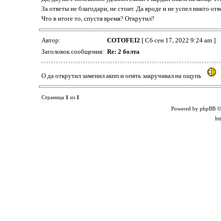
За ответы не благодари, не стоит. Да вроде и не успел никто от
Что в итоге то, спустя время? Открутил?
Автор:
COTOFEI2
[ Сб сен 17, 2022 9:24 am ]
Заголовок сообщения:
Re: 2 болта
О да открутил заменил акпп и опять закручивал на ощупь
Страница
1
из
1
Powered by phpBB ©
ht