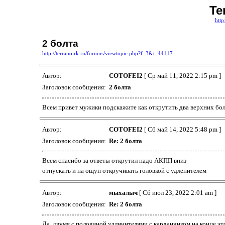
Te
http
2 болта
http://terranoirk.ru/forums/viewtopic.php?f=3&t=44117
Автор:
COTOFEI2
[ Ср май 11, 2022 2:15 pm ]
Заголовок сообщения:
2 болта
Всем привет мужики подскажите как открутить два верхних болт
Автор:
COTOFEI2
[ Сб май 14, 2022 5:48 pm ]
Заголовок сообщения:
Re: 2 болта
Всем спасибо за ответы открутил надо АКПП вниз
отпускать и на ощуп откручивать головкой с удленителем
Автор:
мыхалыч
[ Сб июл 23, 2022 2:01 am ]
Заголовок сообщения:
Re: 2 болта
Да, двумя с половиной удлинителями с карданчиком на конце это