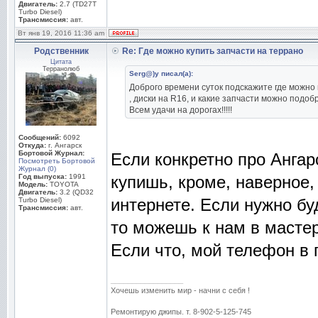
Двигатель:
2.7 (TD27T
Turbo Diesel)
Трансмиссия:
авт.
Вт янв 19, 2016 11:36 am
Родственник
Re: Где можно купить запчасти на террано
Цитата
Терранолюб
Serg@)y писал(а):
Доброго времени суток подскажите где можно 
, диски на R16, и какие запчасти можно подо
Всем удачи на дорогах!!!!!
Сообщений:
6092
Откуда:
г. Ангарск
Бортовой Журнал:
Если конкретно про Ангарс
Посмотреть Бортовой
Журнал (0)
Год выпуска:
1991
купишь, кроме, наверное, 
Модель:
TOYOTA
Двигатель:
3.2 (QD32
интернете. Если нужно бу
Turbo Diesel)
Трансмиссия:
авт.
то можешь к нам в масте
Если что, мой телефон в 
_________________
Хочешь изменить мир - начни с себя !
Ремонтирую джипы. т. 8-902-5-125-745