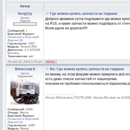
Автор
Serg@)y
Где можно купить запчасти на террано
Цитата
Доброго времени суток подскажите где можно купи
Новичок
на R16, и какие запчасти можно подобрать от оте
Всем удачи на дорогах!!!!!
Сообщений:
1
Бортовой Журнал:
Посмотреть Бортовой
Журнал (0)
Год выпуска:
1997
Модель:
Terrano R50
Двигатель:
3.3 (VG33E
Бензин)
Трансмиссия:
авт.
Пн янв 18, 2016 2:23 pm
Вячеслав К
Re: Где можно купить запчасти на террано
Цитата
по моему, на этом форуме можно прикупить всё,чт
Терранолюб
есть даже список запчастей от нашепрома.
поиском не пробовал попользоваться-барахолка,куп
_________________
Nissan Mistral,акпп,TD27В,1995. Nissan AD,свап на GA
Сообщений:
2086
Откуда:
Якутск
Бортовой Журнал:
Посмотреть Бортовой
Журнал (0)
Год выпуска:
1995
Модель:
Mistral