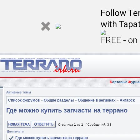
Follow Ter
with Tapat
FREE - on
Б
ортовые
Ж
урна
Активные темы
Список форумов
»
Общие разделы
»
Общение в регионах
»
Ангарск
Где можно купить запчасти на террано
Страница
1
из
1
[ Сообщений: 3 ]
Для печати
Где можно купить запчасти на террано