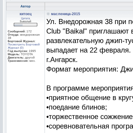
Автор
китоец
масленица-2015
Цитата
Ул. Внедорожная 38 при по
Бывалый
Club "Baikal" приглашают
Сообщений:
172
Откуда:
внедорожная
38
развлекательную джип-тус
Бортовой Журнал:
Посмотреть Бортовой
Журнал (0)
выпадает на 22 февраля.
Год выпуска:
1995
Модель:
TOYOTA
г.Ангарск.
Двигатель:
другой
Трансмиссия:
мех.
Формат мероприятия: Джи
В программе мероприятия
•приятное общение в кру
•поедание блинов;
•торжественное сожжение
•соревновательная прогр