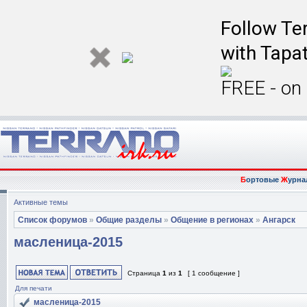
Follow Ter
with Tapat
FREE - on
Б
ортовые
Ж
урна
Активные темы
Список форумов
»
Общие разделы
»
Общение в регионах
»
Ангарск
масленица-2015
Страница
1
из
1
[ 1 сообщение ]
Для печати
масленица-2015