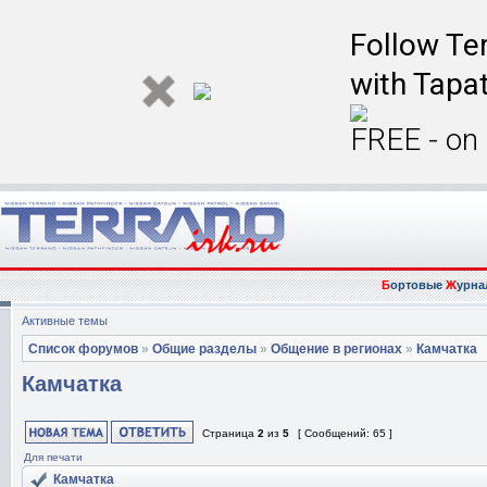
Follow Ter
with Tapat
FREE - on
Б
ортовые
Ж
урна
Активные темы
Список форумов
»
Общие разделы
»
Общение в регионах
»
Камчатка
Камчатка
Страница
2
из
5
[ Сообщений: 65 ]
Для печати
Камчатка