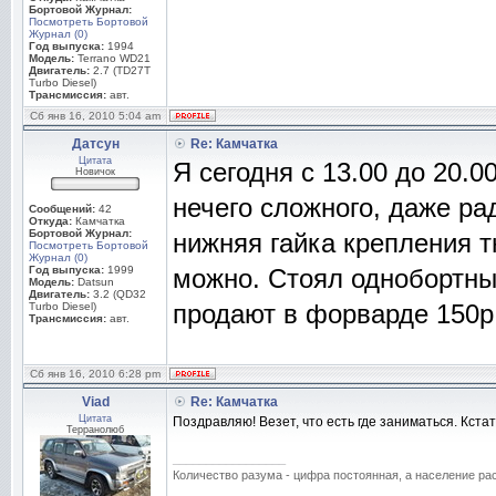
Бортовой Журнал:
Посмотреть Бортовой
Журнал (0)
Год выпуска:
1994
Модель:
Terrano WD21
Двигатель:
2.7 (TD27T
Turbo Diesel)
Трансмиссия:
авт.
Сб янв 16, 2010 5:04 am
Датсун
Re: Камчатка
Цитата
Я сегодня с 13.00 до 20.0
Новичок
нечего сложного, даже ра
Сообщений:
42
Откуда:
Камчатка
Бортовой Журнал:
нижняя гайка крепления т
Посмотреть Бортовой
Журнал (0)
Год выпуска:
1999
можно. Стоял однобортный
Модель:
Datsun
Двигатель:
3.2 (QD32
продают в форварде 150р
Turbo Diesel)
Трансмиссия:
авт.
Сб янв 16, 2010 6:28 pm
Viad
Re: Камчатка
Цитата
Поздравляю! Везет, что есть где заниматься. Кста
Терранолюб
_________________
Количество разума - цифра постоянная, а население раст