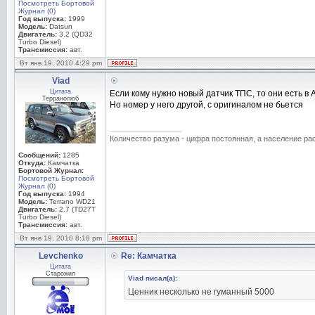
Посмотреть Бортовой
Журнал (0)
Год выпуска:
1999
Модель:
Datsun
Двигатель:
3.2 (QD32
Turbo Diesel)
Трансмиссия:
авт.
Вт янв 19, 2010 4:29 pm
Viad
Цитата
Если кому нужно новый датчик ТПС, то они есть в 
Терранолюб
Но номер у него другой, с оригиналом не бьется
_________________
Количество разума - цифра постоянная, а население раст
Сообщений:
1285
Откуда:
Камчатка
Бортовой Журнал:
Посмотреть Бортовой
Журнал (0)
Год выпуска:
1994
Модель:
Terrano WD21
Двигатель:
2.7 (TD27T
Turbo Diesel)
Трансмиссия:
авт.
Вт янв 19, 2010 8:18 pm
Levchenko
Re: Камчатка
Цитата
Старожил
Viad писал(а):
Ценник несколько не гуманный 5000