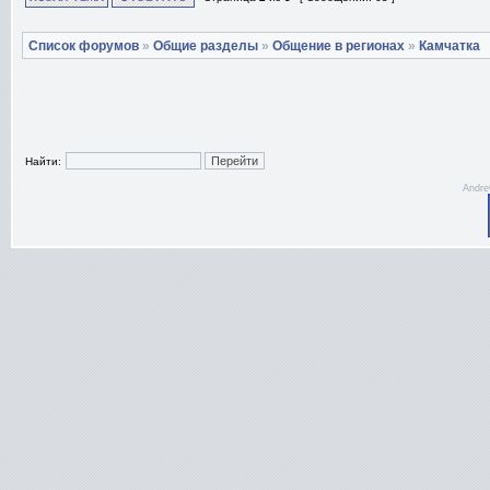
Список форумов
»
Общие разделы
»
Общение в регионах
»
Камчатка
Найти:
Andre