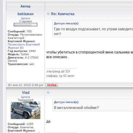
Автор
baklaжан
Re: Камчатка
Цитата
Старожил
Датсун писал(а):
Где-то воздух подсасывает, по утрам заводит
Сообщений:
785
нет!
Откуда:
Петропавловск-
Камчатский
Бортовой Журнал:
Посмотреть Бортовой
Журнал (0)
Год выпуска:
1992
чтобы убетиться в стопроцентной вине сальника ки
Модель:
Safari
все описано .
Двигатель:
4.2 (TD42
Diesel)
Трансмиссия:
авт.
_________________
эльгранд qd 32т
сафарь тд 42 акпп
Вт янв 12, 2010 3:39 pm
Viad
Цитата
Терранолюб
Датсун писал(а):
В металлической обойме?
да
Сообщений:
1285
Откуда:
Камчатка
Бортовой Журнал:
_________________