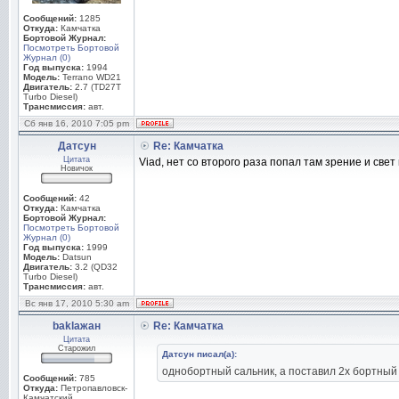
Сообщений:
1285
Откуда:
Камчатка
Бортовой Журнал:
Посмотреть Бортовой
Журнал (0)
Год выпуска:
1994
Модель:
Terrano WD21
Двигатель:
2.7 (TD27T
Turbo Diesel)
Трансмиссия:
авт.
Сб янв 16, 2010 7:05 pm
Датсун
Re: Камчатка
Цитата
Viad, нет со второго раза попал там зрение и свет
Новичок
Сообщений:
42
Откуда:
Камчатка
Бортовой Журнал:
Посмотреть Бортовой
Журнал (0)
Год выпуска:
1999
Модель:
Datsun
Двигатель:
3.2 (QD32
Turbo Diesel)
Трансмиссия:
авт.
Вс янв 17, 2010 5:30 am
baklaжан
Re: Камчатка
Цитата
Старожил
Датсун писал(а):
однобортный сальник, а поставил 2х бортный
Сообщений:
785
Откуда:
Петропавловск-
Камчатский