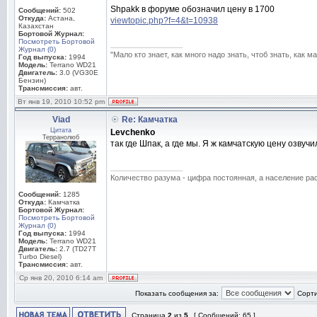
Shpakk в форуме обозначил цену в 1700
Сообщений:
502
Откуда:
Астана,
viewtopic.php?f=4&t=10938
Казахстан
Бортовой Журнал:
Посмотреть Бортовой
_________________
Журнал (0)
"Мало кто знает, как много надо знать, чтоб знать, как 
Год выпуска:
1994
Модель:
Terrano WD21
Двигатель:
3.0 (VG30E
Бензин)
Трансмиссия:
авт.
Вт янв 19, 2010 10:52 pm
Viad
Re: Камчатка
Цитата
Levchenko
Терранолюб
так где Шпак, а где мы. Я ж камчатскую цену озвучил
_________________
Количество разума - цифра постоянная, а население раст
Сообщений:
1285
Откуда:
Камчатка
Бортовой Журнал:
Посмотреть Бортовой
Журнал (0)
Год выпуска:
1994
Модель:
Terrano WD21
Двигатель:
2.7 (TD27T
Turbo Diesel)
Трансмиссия:
авт.
Ср янв 20, 2010 6:14 am
Показать сообщения за:
Сорти
Страница
2
из
5
[ Сообщений: 65 ]