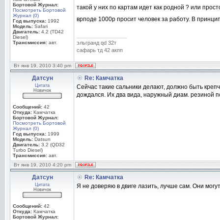
Бортовой Журнал:
такой у них по картам идет как родной ? или прос
Посмотреть Бортовой
Журнал (0)
врподе 1000р просит человек за работу. В принцип
Год выпуска:
1992
Модель:
Safari
Двигатель:
4.2 (TD42
_________________
Diesel)
Трансмиссия:
авт.
эльгранд qd 32т
сафарь тд 42 акпп
Вт янв 19, 2010 3:40 pm
Датсун
Re: Камчатка
Цитата
Сейчас такие сальники делают, должно быть крепч
Новичок
дождался. Их два вида, наружный диам. резиной п
Сообщений:
42
Откуда:
Камчатка
Бортовой Журнал:
Посмотреть Бортовой
Журнал (0)
Год выпуска:
1999
Модель:
Datsun
Двигатель:
3.2 (QD32
Turbo Diesel)
Трансмиссия:
авт.
Вт янв 19, 2010 4:20 pm
Датсун
Re: Камчатка
Цитата
Я не доверяю в двиге лазить, лучше сам. Они могут
Новичок
Сообщений:
42
Откуда:
Камчатка
Бортовой Журнал: