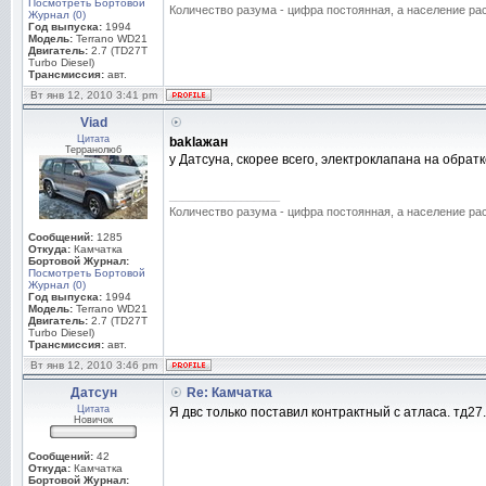
Посмотреть Бортовой
Количество разума - цифра постоянная, а население раст
Журнал (0)
Год выпуска:
1994
Модель:
Terrano WD21
Двигатель:
2.7 (TD27T
Turbo Diesel)
Трансмиссия:
авт.
Вт янв 12, 2010 3:41 pm
Viad
Цитата
baklaжан
Терранолюб
у Датсуна, скорее всего, электроклапана на обратк
_________________
Количество разума - цифра постоянная, а население раст
Сообщений:
1285
Откуда:
Камчатка
Бортовой Журнал:
Посмотреть Бортовой
Журнал (0)
Год выпуска:
1994
Модель:
Terrano WD21
Двигатель:
2.7 (TD27T
Turbo Diesel)
Трансмиссия:
авт.
Вт янв 12, 2010 3:46 pm
Датсун
Re: Камчатка
Цитата
Я двс только поставил контрактный с атласа. тд27.
Новичок
Сообщений:
42
Откуда:
Камчатка
Бортовой Журнал: