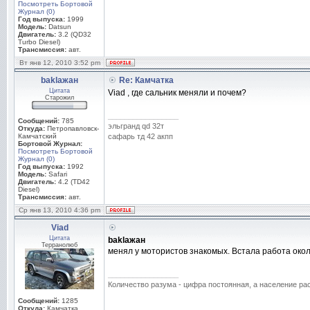
Посмотреть Бортовой
Журнал (0)
Год выпуска:
1999
Модель:
Datsun
Двигатель:
3.2 (QD32
Turbo Diesel)
Трансмиссия:
авт.
Вт янв 12, 2010 3:52 pm
baklaжан
Re: Камчатка
Цитата
Viad , где сальник меняли и почем?
Старожил
_________________
Сообщений:
785
эльгранд qd 32т
Откуда:
Петропавловск-
Камчатский
сафарь тд 42 акпп
Бортовой Журнал:
Посмотреть Бортовой
Журнал (0)
Год выпуска:
1992
Модель:
Safari
Двигатель:
4.2 (TD42
Diesel)
Трансмиссия:
авт.
Ср янв 13, 2010 4:36 pm
Viad
Цитата
baklaжан
Терранолюб
менял у мотористов знакомых. Встала работа окол
_________________
Количество разума - цифра постоянная, а население раст
Сообщений:
1285
Откуда:
Камчатка