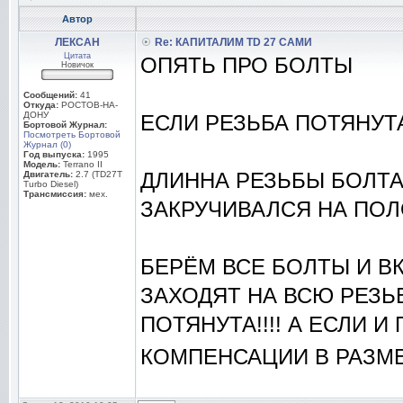
Автор
ЛЕКСАН
Re: КАПИТАЛИМ TD 27 САМИ
Цитата
ОПЯТЬ ПРО БОЛТЫ
Новичок
Сообщений:
41
Откуда:
РОСТОВ-НА-
ДОНУ
ЕСЛИ РЕЗЬБА ПОТЯНУТА
Бортовой Журнал:
Посмотреть Бортовой
Журнал (0)
Год выпуска:
1995
Модель:
Terrano II
ДЛИННА РЕЗЬБЫ БОЛТА
Двигатель:
2.7 (TD27T
Turbo Diesel)
Трансмиссия:
мех.
ЗАКРУЧИВАЛСЯ НА ПОЛ
БЕРЁМ ВСЕ БОЛТЫ И ВК
ЗАХОДЯТ НА ВСЮ РЕЗЬБ
ПОТЯНУТА!!!! А ЕСЛИ 
КОМПЕНСАЦИИ В РАЗМЕР