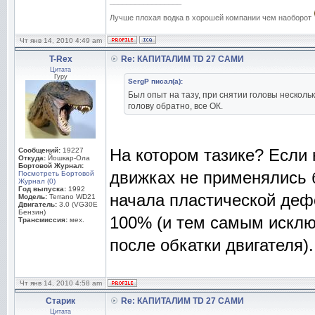
_________________
Лучше плохая водка в хорошей компании чем наоборот
Чт янв 14, 2010 4:49 am
T-Rex
Re: КАПИТАЛИМ TD 27 САМИ
Цитата
Гуру
SergP писал(а):
Был опыт на тазу, при снятии головы несколь
голову обратно, все ОК.
На котором тазике? Если н
Сообщений:
19227
Откуда:
Йошкар-Ола
Бортовой Журнал:
движках не применялись б
Посмотреть Бортовой
Журнал (0)
Год выпуска:
1992
начала пластической де
Модель:
Terrano WD21
Двигатель:
3.0 (VG30E
Бензин)
100% (и тем самым исклю
Трансмиссия:
мех.
после обкатки двигателя).
Чт янв 14, 2010 4:58 am
Старик
Re: КАПИТАЛИМ TD 27 САМИ
Цитата