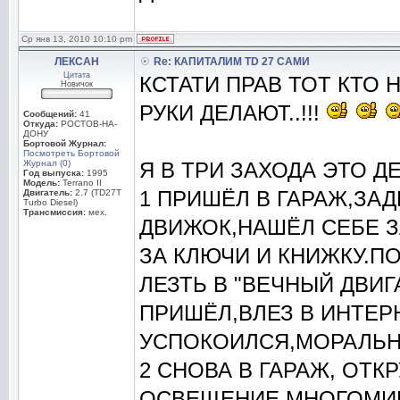
Ср янв 13, 2010 10:10 pm
ЛЕКСАН
Re: КАПИТАЛИМ TD 27 САМИ
Цитата
КСТАТИ ПРАВ ТОТ КТО 
Новичок
РУКИ ДЕЛАЮТ..!!!
Сообщений:
41
Откуда:
РОСТОВ-НА-
ДОНУ
Бортовой Журнал:
Посмотреть Бортовой
Журнал (0)
Я В ТРИ ЗАХОДА ЭТО Д
Год выпуска:
1995
Модель:
Terrano II
1 ПРИШЁЛ В ГАРАЖ,ЗА
Двигатель:
2.7 (TD27T
Turbo Diesel)
Трансмиссия:
мех.
ДВИЖОК,НАШЁЛ СЕБЕ З
ЗА КЛЮЧИ И КНИЖКУ.ПО
ЛЕЗТЬ В "ВЕЧНЫЙ ДВИГ
ПРИШЁЛ,ВЛЕЗ В ИНТЕР
УСПОКОИЛСЯ,МОРАЛЬН
2 СНОВА В ГАРАЖ, ОТК
ОСВЕЩЕНИЕ,МНОГОМИ