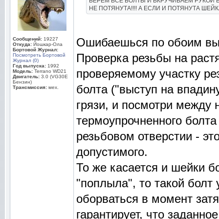
БЕРЁМ ВСЕ БОЛТЫ И ВКРУЧИВАЕМ РУКОЙ В
НЕ ПОТЯНУТА!!!! А ЕСЛИ И ПОТЯНУТА ШЕЙ
Ошибаешься по обоим вы
Сообщений:
19227
Откуда:
Йошкар-Ола
Бортовой Журнал:
Проверка резьбы на растя
Посмотреть Бортовой
Журнал (0)
Год выпуска:
1992
проверяемому участку рез
Модель:
Terrano WD21
Двигатель:
3.0 (VG30E
Бензин)
болта ("выступ на впадину
Трансмиссия:
мех.
грязи, и посмотри между н
термоупрочненного болта 
резьбовом отверстии - э
допустимого.
То же касается и шейки б
"поплыла", то такой болт
оборваться в момент затя
гарантирует, что заданно