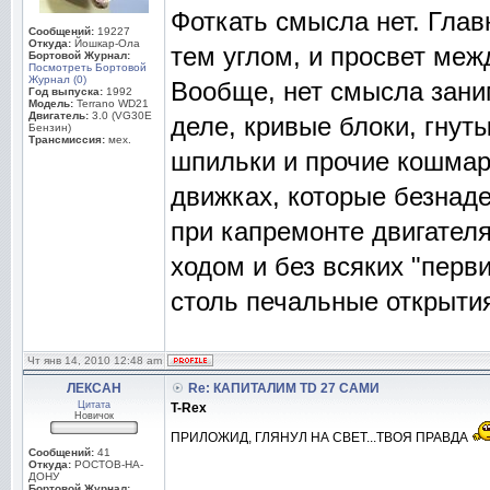
Фоткать смысла нет. Глав
Сообщений:
19227
Откуда:
Йошкар-Ола
тем углом, и просвет меж
Бортовой Журнал:
Посмотреть Бортовой
Журнал (0)
Вообще, нет смысла зани
Год выпуска:
1992
Модель:
Terrano WD21
Двигатель:
3.0 (VG30E
деле, кривые блоки, гнут
Бензин)
Трансмиссия:
мех.
шпильки и прочие кошмар
движках, которые безнад
при капремонте двигател
ходом и без всяких "пер
столь печальные открытия
Чт янв 14, 2010 12:48 am
ЛЕКСАН
Re: КАПИТАЛИМ TD 27 САМИ
Цитата
T-Rex
Новичок
ПРИЛОЖИД, ГЛЯНУЛ НА СВЕТ...ТВОЯ ПРАВДА
Сообщений:
41
Откуда:
РОСТОВ-НА-
ДОНУ
Бортовой Журнал: