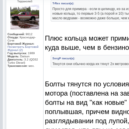
Терранолюб
T-Rex писал(а):
Просто для примера - если в цилиндр, из-за 
новые кольца, то первые 3-5 (а порой и 10) т
масло ведрами - возможно даже больше, чем 
Сообщений:
9612
Плюс кольца может прими
Откуда:
Краснодар-
Сочи
Бортовой Журнал:
куда выше, чем в бензино
Посмотреть Бортовой
Журнал (2)
Год выпуска:
1989
Модель:
Datsun
SergP писал(а):
Двигатель:
3.2 (QD32
Turbo Diesel)
Тянутся они обычно когда их тянут 2х метрово
Трансмиссия:
мех.
Болты тянутся по условия
мотора (поставлена на за
болты на вид "как новые"
поплывшая, причем видно
разглядывании под лупой,