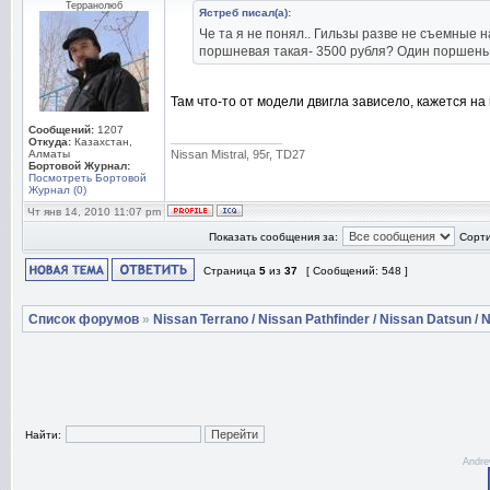
Терранолюб
Ястреб писал(а):
Че та я не понял.. Гильзы разве не съемные н
поршневая такая- 3500 рубля? Один поршень
Там что-то от модели двигла зависело, кажется н
Сообщений:
1207
_________________
Откуда:
Казахстан,
Алматы
Nissan Mistral, 95г, TD27
Бортовой Журнал:
Посмотреть Бортовой
Журнал (0)
Чт янв 14, 2010 11:07 pm
Показать сообщения за:
Сорти
Страница
5
из
37
[ Сообщений: 548 ]
Список форумов
»
Nissan Terrano / Nissan Pathfinder / Nissan Datsun / N
Найти:
Andre