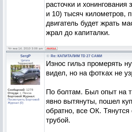
расточки и хонингования з
и 10) тысяч километров, 
двигатель будет жрать м
жрал до капиталки.
Чт янв 14, 2010 3:06 am
SergP
Re: КАПИТАЛИМ TD 27 САМИ
Цитата
Износ гильз промерять н
Терранолюб
видел, но на фотках не уз
По болтам. Был опыт на т
Сообщений:
1278
Откуда:
г. Пенза
Бортовой Журнал:
явно вытянуты, пошел куп
Посмотреть Бортовой
Журнал (0)
обратно, все ОК. Тянутся
трубой.