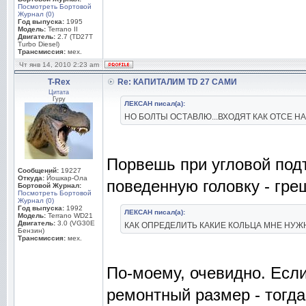
Посмотреть Бортовой
Журнал (0)
Год выпуска:
1995
Модель:
Terrano II
Двигатель:
2.7 (TD27T
Turbo Diesel)
Трансмиссия:
мех.
Чт янв 14, 2010 2:23 am
T-Rex
Re: КАПИТАЛИМ TD 27 САМИ
Цитата
Гуру
ЛЕКСАН писал(а):
НО БОЛТЫ ОСТАВЛЮ...ВХОДЯТ КАК ОТСЕ НАШ
Порвешь при угловой под
Сообщений:
19227
Откуда:
Йошкар-Ола
поведенную головку - греш
Бортовой Журнал:
Посмотреть Бортовой
Журнал (0)
Год выпуска:
1992
ЛЕКСАН писал(а):
Модель:
Terrano WD21
Двигатель:
3.0 (VG30E
КАК ОПРЕДЕЛИТЬ КАКИЕ КОЛЬЦА МНЕ НУ
Бензин)
Трансмиссия:
мех.
По-моему, очевидно. Если
ремонтный размер - тогд