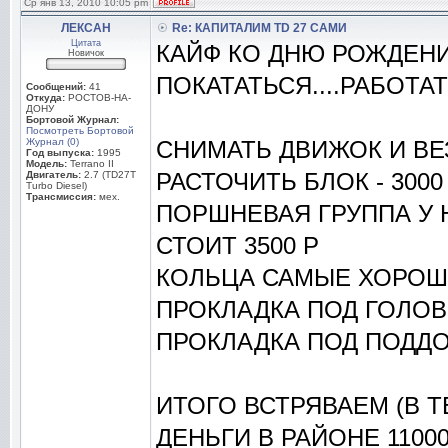
Ср янв 13, 2010 10:05 pm
ЛЕКСАН
Re: КАПИТАЛИМ TD 27 САМИ
Цитата
КАЙФ КО ДНЮ РОЖДЕНИ
Новичок
ПОКАТАТЬСЯ....РАБОТА
Сообщений:
41
Откуда:
РОСТОВ-НА-
ДОНУ
Бортовой Журнал:
Посмотреть Бортовой
Журнал (0)
СНИМАТЬ ДВИЖОК И ВЕ
Год выпуска:
1995
Модель:
Terrano II
РАСТОЧИТЬ БЛОК - 3000
Двигатель:
2.7 (TD27T
Turbo Diesel)
Трансмиссия:
мех.
ПОРШНЕВАЯ ГРУППА У 
СТОИТ 3500 Р
КОЛЬЦА САМЫЕ ХОРОШИЕ
ПРОКЛАДКА ПОД ГОЛОВ
ПРОКЛАДКА ПОД ПОДДО
ИТОГО ВСТРЯВАЕМ (В 
ДЕНЬГИ В РАЙОНЕ 1100