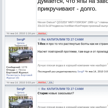
думается, что япы на за
прикручивают - долго.
_________________
Nissan Datsun* QD32Eti* МКП FS5R30A* 1989 г.р.* гла
33x10.5x16*подвеска IronMan+Koni*перестроенный выпуск
Чт янв 14, 2010 1:16 pm
SergP
Re: КАПИТАЛИМ TD 27 САМИ
Цитата
T-Rex
я про то что растянутые болты как ни стран
Терранолюб
Насчет повторной протяжки, там еще и от проклад
_________________
Лучше плохая водка в хорошей компании чем наоборот
Сообщений:
1278
Откуда:
г. Пенза
Последний раз редактировалось
SergP
Чт янв 14, 2010 3:0
Бортовой Журнал:
Посмотреть Бортовой
Журнал (0)
Чт янв 14, 2010 3:03 pm
SergP
Re: КАПИТАЛИМ TD 27 САМИ
Цитата
Старик
новые заказывал?
Терранолюб
_________________
Лучше плохая водка в хорошей компании чем наоборот