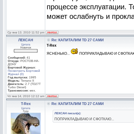
процессе эксплуатации. Т
может ослабнуть и прокла
Ср янв 13, 2010 11:52 pm
ЛЕКСАН
Re: КАПИТАЛИМ TD 27 САМИ
Цитата
T-Rex
Новичок
ЯСНЕНЬКО...
ПОПРИКЛАДЫВАЮ И СФОТКАЮ
Сообщений:
41
Откуда:
РОСТОВ-НА-
ДОНУ
Бортовой Журнал:
Посмотреть Бортовой
Журнал (0)
Год выпуска:
1995
Модель:
Terrano II
Двигатель:
2.7 (TD27T
Turbo Diesel)
Трансмиссия:
мех.
Чт янв 14, 2010 12:12 am
T-Rex
Re: КАПИТАЛИМ TD 27 САМИ
Цитата
Гуру
ЛЕКСАН писал(а):
ПОПРИКЛАДЫВАЮ И СФОТКАЮ...