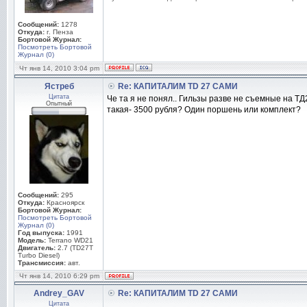
Сообщений:
1278
Откуда:
г. Пенза
Бортовой Журнал:
Посмотреть Бортовой
Журнал (0)
Чт янв 14, 2010 3:04 pm
Ястреб
Re: КАПИТАЛИМ TD 27 САМИ
Цитата
Че та я не понял.. Гильзы разве не съемные на ТД
Опытный
такая- 3500 рубля? Один поршень или комплект?
Сообщений:
295
Откуда:
Красноярск
Бортовой Журнал:
Посмотреть Бортовой
Журнал (0)
Год выпуска:
1991
Модель:
Terrano WD21
Двигатель:
2.7 (TD27T
Turbo Diesel)
Трансмиссия:
авт.
Чт янв 14, 2010 6:29 pm
Andrey_GAV
Re: КАПИТАЛИМ TD 27 САМИ
Цитата