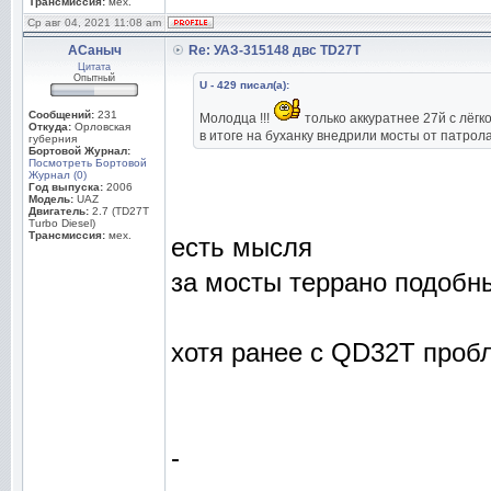
Трансмиссия:
мех.
Ср авг 04, 2021 11:08 am
АСаныч
Re: УАЗ-315148 двс TD27T
Цитата
Опытный
U - 429 писал(а):
Сообщений:
231
Молодца !!!
только аккуратнее 27й с лёгк
Откуда:
Орловская
в итоге на буханку внедрили мосты от патрола,
губерния
Бортовой Журнал:
Посмотреть Бортовой
Журнал (0)
Год выпуска:
2006
Модель:
UAZ
Двигатель:
2.7 (TD27T
Turbo Diesel)
Трансмиссия:
мех.
есть мысля
за мосты террано подобн
хотя ранее с QD32T пробл
-