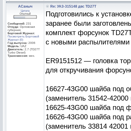
АСаныч
Re: УАЗ-315148 двс TD27T
Цитата
Подготовились к установ
Опытный
заранее были заготовлен
Сообщений:
231
Откуда:
Орловская
губерния
комплект форсунок TD27
Бортовой Журнал:
Посмотреть Бортовой
Журнал (0)
c новыми распылителями 
Год выпуска:
2006
Модель:
UAZ
Двигатель:
2.7 (TD27T
Turbo Diesel)
Трансмиссия:
мех.
ER9151512 — головка тор
для откручивания форсун
16627-43G00 шайба под об
(заменитель 31542-42000 
16625-43G00 шайба под 
16626-43G00 шайба под 
(заменитель 33814 42001 