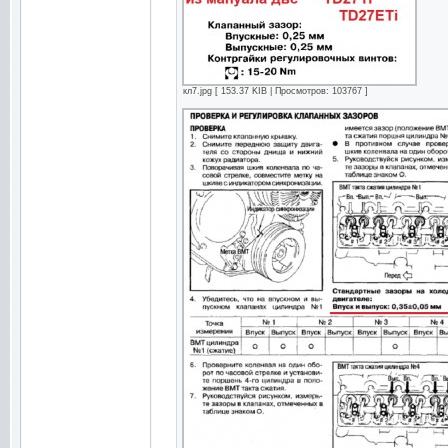
кл7.jpg [ 153.37 KIB | Просмотров: 103767 ]