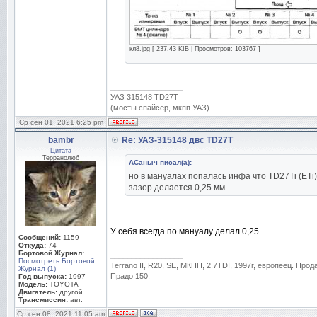
кл8.jpg [ 237.43 KIB | Просмотров: 103767 ]
_________________
УАЗ 315148 TD27T
(мосты спайсер, мкпп УАЗ)
Ср сен 01, 2021 6:25 pm
bambr
Re: УАЗ-315148 двс TD27T
Цитата
Терранолюб
АСаныч писал(а):
но в мануалах попалась инфа что TD27Ti (ETi)
зазор делается 0,25 мм
У себя всегда по мануалу делал 0,25.
Сообщений:
1159
Откуда:
74
Бортовой Журнал:
_________________
Посмотреть Бортовой
Terrano II, R20, SE, МКПП, 2.7TDI, 1997г, европеец. Прод
Журнал (1)
Прадо 150.
Год выпуска:
1997
Модель:
TOYOTA
Двигатель:
другой
Трансмиссия:
авт.
Ср сен 08, 2021 11:05 am