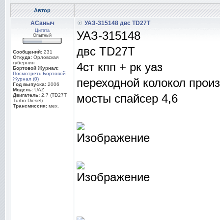
Автор
АСаныч
УАЗ-315148 двс TD27T
Цитата
УАЗ-315148
Опытный
двс TD27T
Сообщений:
231
Откуда:
Орловская
губерния
4ст кпп + рк уаз
Бортовой Журнал:
Посмотреть Бортовой
Журнал (0)
переходной колокол прои
Год выпуска:
2006
Модель:
UAZ
мосты спайсер 4,6
Двигатель:
2.7 (TD27T
Turbo Diesel)
Трансмиссия:
мех.