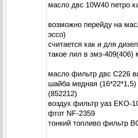
масло двс 10W40 петро к
возможно перейду на мас
эссо)
считается как и для дизе
такое лил в змз-409(406)
масло фильтр двс C226 в
шайба медная (16*22*1,5)
(852212)
воздух фильтр уаз EKO-1
фтот NF-2359
тонкий топливо фильтр BG