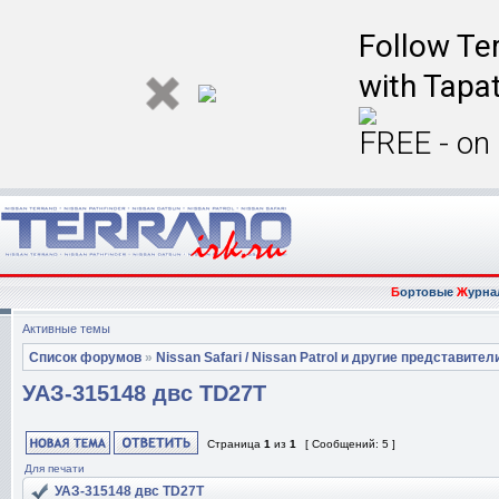
Follow Ter
with Tapat
FREE - on
Б
ортовые
Ж
урна
Активные темы
Список форумов
»
Nissan Safari / Nissan Patrol и другие представител
УАЗ-315148 двс TD27T
Страница
1
из
1
[ Сообщений: 5 ]
Для печати
УАЗ-315148 двс TD27T