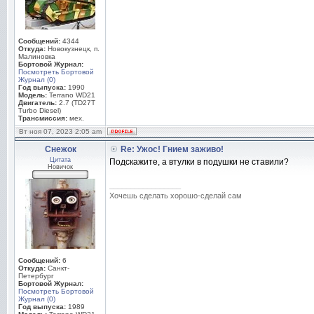
Сообщений:
4344
Откуда:
Новокузнецк, п.
Малиновка
Бортовой Журнал:
Посмотреть Бортовой
Журнал (0)
Год выпуска:
1990
Модель:
Terrano WD21
Двигатель:
2.7 (TD27T
Turbo Diesel)
Трансмиссия:
мех.
Вт ноя 07, 2023 2:05 am
Снежок
Re: Ужос! Гнием заживо!
Цитата
Подскажите, а втулки в подушки не ставили?
Новичок
_________________
Хочешь сделать хорошо-сделай сам
Сообщений:
6
Откуда:
Санкт-
Петербург
Бортовой Журнал:
Посмотреть Бортовой
Журнал (0)
Год выпуска:
1989