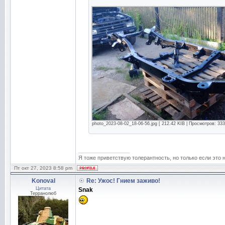
photo_2023-08-02_18-06-56.jpg [ 212.42 KIB | Просмотров: 333
_________________
Я тоже приветствую толерантность, но только если это 
Пт окт 27, 2023 8:58 pm
Konoval
Re: Ужос! Гнием заживо!
Цитата
Snak
Терранолюб