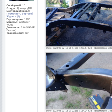
Сообщений:
16
Откуда:
Донецк, ДНР
Бортовой Журнал:
Посмотреть Бортовой
Журнал (0)
Год выпуска:
1990
Модель:
Pathfinder
WD21
Двигатель:
3.0 (VG30E
Бензин)
Трансмиссия:
авт.
photo_2023-08-02_18-06-47.jpg [ 229.57 KIB | Просмотров: 333
photo_2023-08-02_18-07-22.jpg [ 164.24 KIB | Просмотров: 333