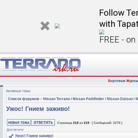
Follow Ter
with Tapat
FREE - on
Б
ортовые
Ж
урна
Активные темы
Список форумов
»
Nissan Terrano / Nissan Pathfinder / Nissan Datsun / N
Ужос! Гнием заживо!
Страница
219
из
219
[ Сообщений: 3276 ]
Для печати
Ужос! Гнием заживо!