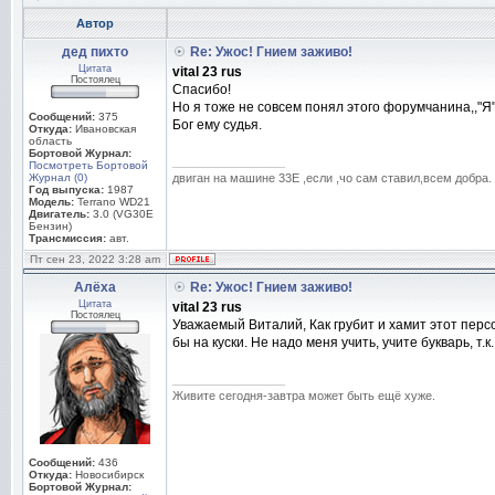
Автор
дед пихто
Re: Ужос! Гнием заживо!
Цитата
vital 23 rus
Постоялец
Спасибо!
Но я тоже не совсем понял этого форумчанина,,"Я
Сообщений:
375
Бог ему судья.
Откуда:
Ивановская
область
Бортовой Журнал:
_________________
Посмотреть Бортовой
Журнал (0)
двиган на машине 33Е ,если ,чо сам ставил,всем добра.
Год выпуска:
1987
Модель:
Terrano WD21
Двигатель:
3.0 (VG30E
Бензин)
Трансмиссия:
авт.
Пт сен 23, 2022 3:28 am
Алёха
Re: Ужос! Гнием заживо!
Цитата
vital 23 rus
Постоялец
Уважаемый Виталий, Как грубит и хамит этот перс
бы на куски. Не надо меня учить, учите букварь, т.
_________________
Живите сегодня-завтра может быть ещё хуже.
Сообщений:
436
Откуда:
Новосибирск
Бортовой Журнал: