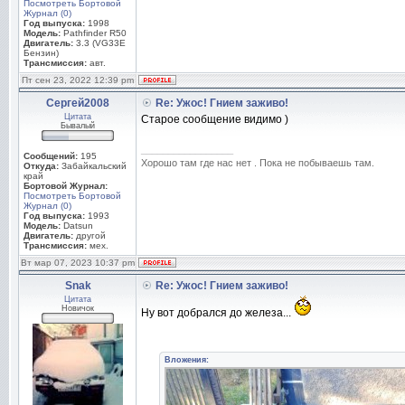
Посмотреть Бортовой
Журнал (0)
Год выпуска:
1998
Модель:
Pathfinder R50
Двигатель:
3.3 (VG33E
Бензин)
Трансмиссия:
авт.
Пт сен 23, 2022 12:39 pm
Сергей2008
Re: Ужос! Гнием заживо!
Цитата
Старое сообщение видимо )
Бывалый
_________________
Сообщений:
195
Хорошо там где нас нет . Пока не побываешь там.
Откуда:
Забайкальский
край
Бортовой Журнал:
Посмотреть Бортовой
Журнал (0)
Год выпуска:
1993
Модель:
Datsun
Двигатель:
другой
Трансмиссия:
мех.
Вт мар 07, 2023 10:37 pm
Snak
Re: Ужос! Гнием заживо!
Цитата
Новичок
Ну вот добрался до железа...
Вложения: