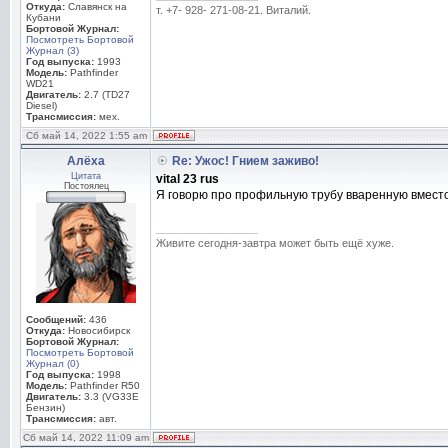
Откуда:
Славянск на
т. +7- 928- 271-08-21. Виталий.
Кубани
Бортовой Журнал:
Посмотреть Бортовой
Журнал (3)
Год выпуска:
1993
Модель:
Pathfinder
WD21
Двигатель:
2.7 (TD27
Diesel)
Трансмиссия:
мех.
Сб май 14, 2022 1:55 am
Алёха
Re: Ужос! Гнием заживо!
Цитата
vital 23 rus
Постоялец
Я говорю про профильную трубу вваренную вместо
_________________
Живите сегодня-завтра может быть ещё хуже.
Сообщений:
436
Откуда:
Новосибирск
Бортовой Журнал:
Посмотреть Бортовой
Журнал (0)
Год выпуска:
1998
Модель:
Pathfinder R50
Двигатель:
3.3 (VG33E
Бензин)
Трансмиссия:
авт.
Сб май 14, 2022 11:09 am