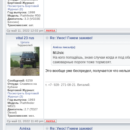
Бортовой Журнал:
Посмотреть Бортовой
Журнал (0)
Год выпуска:
1998
Модель:
Pathfinder R50
Двигатель:
3.3 (VG33E
Бензин)
Трансмиссия:
авт.
Ср май 11, 2022 12:02 pm
vital 23 rus
Re: Ужос! Гнием заживо!
Цитата
Терранолюб
Алёха писал(а):
M.Usic
На кого попадёшь, знаю случаи когда и под об
самоварные пороги тоже тормозят.
Это вообще уже беспредел, получается что нельзя
_________________
Сообщений:
6259
Откуда:
Славянск на
т. +7- 928- 271-08-21. Виталий.
Кубани
Бортовой Журнал:
Посмотреть Бортовой
Журнал (3)
Год выпуска:
1993
Модель:
Pathfinder
WD21
Двигатель:
2.7 (TD27
Diesel)
Трансмиссия:
мех.
Ср май 11, 2022 11:40 pm
Алёха
Re: Ужос! Гнием заживо!