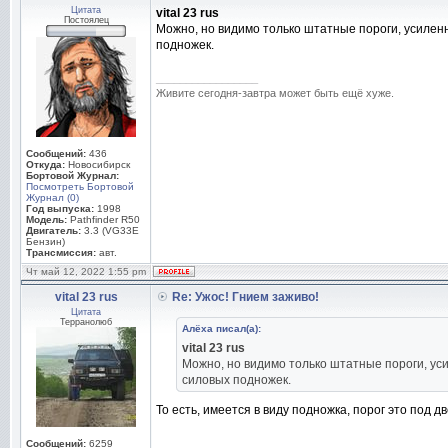
Цитата
vital 23 rus
Постоялец
Можно, но видимо только штатные пороги, усилен
подножек.
_________________
Живите сегодня-завтра может быть ещё хуже.
Сообщений:
436
Откуда:
Новосибирск
Бортовой Журнал:
Посмотреть Бортовой
Журнал (0)
Год выпуска:
1998
Модель:
Pathfinder R50
Двигатель:
3.3 (VG33E
Бензин)
Трансмиссия:
авт.
Чт май 12, 2022 1:55 pm
vital 23 rus
Re: Ужос! Гнием заживо!
Цитата
Терранолюб
Алёха писал(а):
vital 23 rus
Можно, но видимо только штатные пороги, ус
силовых подножек.
То есть, имеется в виду подножка, порог это под д
_________________
Сообщений:
6259