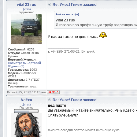
vital 23 rus
Re: Ужос! Гнием заживо!
Цитата
Терранолюб
Алёха писал(а):
vital 23 rus
Я говорю про профильную трубу вваренную вм
У нас за такое не цеплялись
_________________
Сообщений:
6259
т. +7- 928- 271-08-21. Виталий.
Откуда:
Славянск на
Кубани
Бортовой Журнал:
Посмотреть Бортовой
Журнал (3)
Год выпуска:
1993
Модель:
Pathfinder
WD21
Двигатель:
2.7 (TD27
Diesel)
Трансмиссия:
мех.
Вс май 15, 2022 12:15 am
Алёха
Re: Ужос! Гнием заживо!
Цитата
дед пихто
Постоялец
Вы уважаемый читайте внимательно, Речь идёт о P
Опять хлебанул?
_________________
Живите сегодня-завтра может быть ещё хуже.