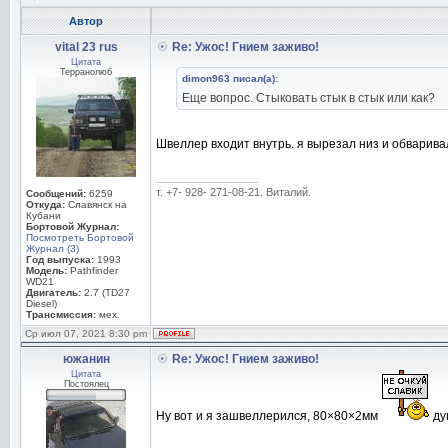
Автор
vital 23 rus
Re: Ужос! Гнием заживо!
Цитата
Терранолюб
dimon963 писал(а):
Еще вопрос. Стыковать стык в стык или как?
Швеллер входит внутрь. я вырезал низ и обваривал
_________________
т. +7- 928- 271-08-21. Виталий.
Сообщений:
6259
Откуда:
Славянск на
Кубани
Бортовой Журнал:
Посмотреть Бортовой
Журнал (3)
Год выпуска:
1993
Модель:
Pathfinder
WD21
Двигатель:
2.7 (TD27
Diesel)
Трансмиссия:
мех.
Ср июл 07, 2021 8:30 pm
южанин
Re: Ужос! Гнием заживо!
Цитата
Постоялец
Ну вот и я зашвеллерился, 80×80×2мм
ду