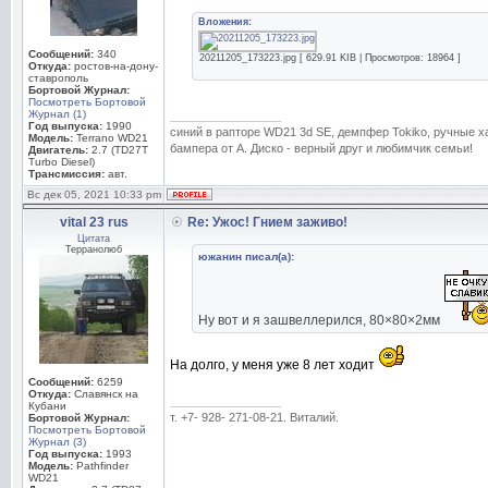
Вложения:
Сообщений:
340
20211205_173223.jpg [ 629.91 KIB | Просмотров: 18964 ]
Откуда:
ростов-на-дону-
ставрополь
Бортовой Журнал:
Посмотреть Бортовой
Журнал (1)
_________________
Год выпуска:
1990
синий в рапторе WD21 3d SE, демпфер Tokiko, ручные ха
Модель:
Terrano WD21
бампера от А. Диско - верный друг и любимчик семьи!
Двигатель:
2.7 (TD27T
Turbo Diesel)
Трансмиссия:
авт.
Вс дек 05, 2021 10:33 pm
vital 23 rus
Re: Ужос! Гнием заживо!
Цитата
Терранолюб
южанин писал(а):
Ну вот и я зашвеллерился, 80×80×2мм
На долго, у меня уже 8 лет ходит
Сообщений:
6259
Откуда:
Славянск на
_________________
Кубани
т. +7- 928- 271-08-21. Виталий.
Бортовой Журнал:
Посмотреть Бортовой
Журнал (3)
Год выпуска:
1993
Модель:
Pathfinder
WD21