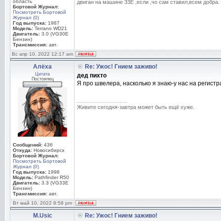
область
двиган на машине 33Е ,если ,чо сам ставил,всем добра.
Бортовой Журнал:
Посмотреть Бортовой
Журнал (0)
Год выпуска:
1987
Модель:
Terrano WD21
Двигатель:
3.0 (VG30E
Бензин)
Трансмиссия:
авт.
Вс апр 10, 2022 12:17 am
Алёха
Re: Ужос! Гнием заживо!
Цитата
дед пихто
Постоялец
Я про швелера, насколько я знаю-у нас на регист
_________________
Живите сегодня-завтра может быть ещё хуже.
Сообщений:
436
Откуда:
Новосибирск
Бортовой Журнал:
Посмотреть Бортовой
Журнал (0)
Год выпуска:
1998
Модель:
Pathfinder R50
Двигатель:
3.3 (VG33E
Бензин)
Трансмиссия:
авт.
Вт май 10, 2022 8:58 pm
M.Usic
Re: Ужос! Гнием заживо!