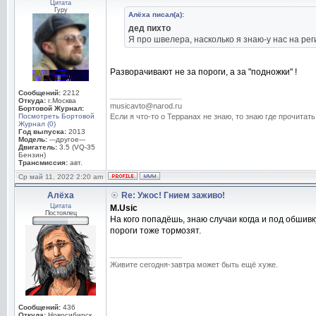
Цитата
Гуру
Алёха писал(а):
дед пихто
Я про швелера, насколько я знаю-у нас на ре
Разворачивают не за пороги, а за "подножки" !
Сообщений:
2212
_________________
Откуда:
г.Москва
musicavto@narod.ru
Бортовой Журнал:
Посмотреть Бортовой
Если я что-то о Терранах не знаю, то знаю где прочитать
Журнал (0)
Год выпуска:
2013
Модель:
---другое---
Двигатель:
3.5 (VQ-35
Бензин)
Трансмиссия:
авт.
Ср май 11, 2022 2:20 am
Алёха
Re: Ужос! Гнием заживо!
Цитата
M.Usic
Постоялец
На кого попадёшь, знаю случаи когда и под обшив
пороги тоже тормозят.
_________________
Живите сегодня-завтра может быть ещё хуже.
Сообщений:
436
Откуда:
Новосибирск