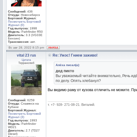
Сообщений:
436
Откуда:
Новосибирск
Бортовой Журнал:
Посмотреть Бортовой
Журнал (0)
Год выпуска:
1998
Модель:
Pathfinder R50
Двигатель:
3.3 (VG33E
Бензин)
Трансмиссия:
авт.
Вс авг 28, 2022 8:15 pm
vital 23 rus
Re: Ужос! Гнием заживо!
Цитата
Терранолюб
Алёха писал(а):
дед пихто
Вы уважаемый читайте внимательно, Речь идё
по делу. Опять хлебанул?
Вы видимо раму от кузова отличить не можите. При
_________________
Сообщений:
6259
Откуда:
Славянск на
т. +7- 928- 271-08-21. Виталий.
Кубани
Бортовой Журнал:
Посмотреть Бортовой
Журнал (3)
Год выпуска:
1993
Модель:
Pathfinder
WD21
Двигатель:
2.7 (TD27
Diesel)