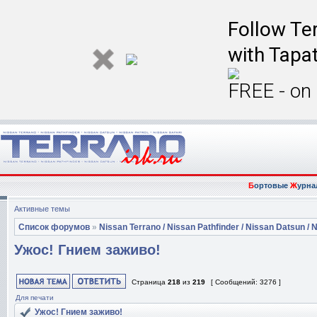
Follow Ter
with Tapat
FREE - on
Б
ортовые
Ж
урна
Активные темы
Список форумов
»
Nissan Terrano / Nissan Pathfinder / Nissan Datsun / N
Ужос! Гнием заживо!
Страница
218
из
219
[ Сообщений: 3276 ]
Для печати
Ужос! Гнием заживо!