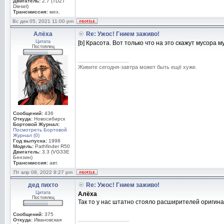
Двигатель:
2.7 (TD27
Diesel)
Трансмиссия:
мех.
Вс дек 05, 2021 11:00 pm
Алёха
Re: Ужос! Гнием заживо!
Цитата
[b] Красота. Вот только что на это скажут мусора
Постоялец
_________________
Живите сегодня-завтра может быть ещё хуже.
Сообщений:
436
Откуда:
Новосибирск
Бортовой Журнал:
Посмотреть Бортовой
Журнал (0)
Год выпуска:
1998
Модель:
Pathfinder R50
Двигатель:
3.3 (VG33E
Бензин)
Трансмиссия:
авт.
Пт апр 08, 2022 8:27 pm
дед пихто
Re: Ужос! Гнием заживо!
Цитата
Алёха
Постоялец
Так то у нас штатно стояло расширителей оригина
Сообщений:
375
_________________
Откуда:
Ивановская