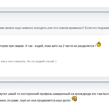
ме можно еще немного поездить или это совсем криминал? Если кто подскаже
рию при сварке. А так - ездий, пока авто на 2 части не разделится !
 или у кого спросить. Но это редкий случай :)
мутил ,какой то посторонний профиль наваренный на кузов,вроде его там быть
ашина ,по раме ,труп,но она продержится,ешо долго