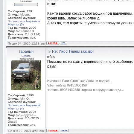
Бывалый
стоит.
Сообщений:
179
Как-то варили сосуд работающий под давлением. Е
Откуда:
Москва
Бортовой Журнал:
корня шва. Запас был более 2.
Посмотреть Бортовой
А так да, сам варить не умею и по этому за деньги 
Журнал (0)
Год выпуска:
2000
Модель:
Terrano II
Двигатель:
2.4 (KA24)
Трансмиссия:
мех.
Пт дек 04, 2020 12:38 am
тараныч
Re: Ужос! Гнием заживо!
Цитата
efes
Терранолюб
Полазил по их сайту, впринцепе ничего особеного 
раму.
_________________
Ниссан и Раст Стоп , как Ленин и партия...
Viber watsap 89151000159
звонить 89031432880 .тераха в сердце навсегда...
Сообщений:
3290
Откуда:
М.и О.
Бортовой Журнал:
Посмотреть Бортовой
Журнал (4)
Год выпуска:
2005
Модель:
---другое---
Двигатель:
2.5 (TD25
Diesel)
Трансмиссия:
мех.
Сб янв 02, 2021 4:50 am