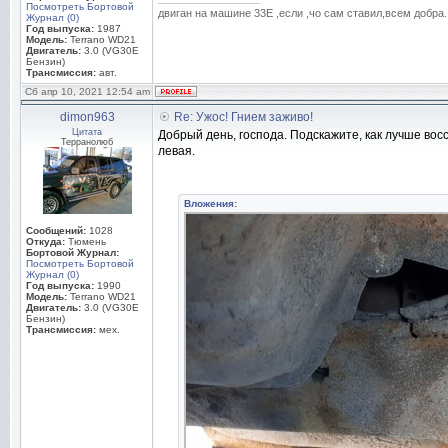
Посмотреть Бортовой
двиган на машине 33Е ,если ,чо сам ставил,всем добра.
Журнал (0)
Год выпуска:
1987
Модель:
Terrano WD21
Двигатель:
3.0 (VG30E
Бензин)
Трансмиссия:
авт.
Сб апр 10, 2021 12:54 am
dimon963
Re: Ужос! Гнием заживо!
Цитата
Добрый день, господа. Подскажите, как лучше вос
Терранолюб
левая.
Вложения:
Сообщений:
1028
Откуда:
Тюмень
Бортовой Журнал:
Посмотреть Бортовой
Журнал (0)
Год выпуска:
1990
Модель:
Terrano WD21
Двигатель:
3.0 (VG30E
Бензин)
Трансмиссия:
мех.