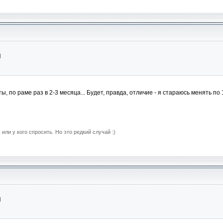
l
ты, по раме раз в 2-3 месяца... Будет, правда, отличие - я стараюсь менять по
 или у кого спросить. Но это редкий случай :)
l