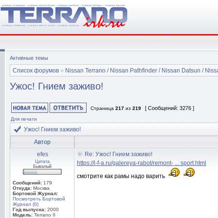
Активные темы
Список форумов
»
Nissan Terrano / Nissan Pathfinder / Nissan Datsun / Nissa
Ужос! Гнием заживо!
[ Сообщений: 3276 ]
Страница
217
из
219
Для печати
Ужос! Гнием заживо!
Автор
efes
Re: Ужос! Гнием заживо!
Цитата
https://l-f-a.ru/galereya-rabot/remont- ... sport.html
Бывалый
смотрите как рамы надо варить
Сообщений:
179
Откуда:
Москва
Бортовой Журнал:
Посмотреть Бортовой
Журнал (0)
Год выпуска:
2000
Модель:
Terrano II