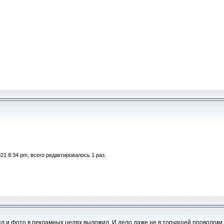
21 8:34 pm, всего редактировалось 1 раз.
зял и фото в рекламных целях выложил. И дело даже не в торчащей проволоки, 