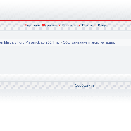
Б
ортовые
Ж
урналы
•
Правила
•
Поиск
•
Вход
n Mistral / Ford Maverick до 2014 г.в.
»
Обслуживание и эксплуатация.
Сообщение