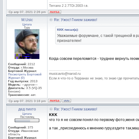
_________________
Terrano 2 2.7TDi 2003 г.в.
Ср апр 07, 2021 2:26 pm
M.Usic
Re: Ужос! Гнием заживо!
Цитата
Гуру
KKK писал(а):
Уважаемые форумчане, с такой трещиной в ра
признателен!
Когда совсем переломится - труднее вернуть геомет
Сообщений:
2212
Откуда:
г.Москва
_________________
Бортовой Журнал:
musicavto@narod.ru
Посмотреть Бортовой
Журнал (0)
Если я что-то о Терранах не знаю, то знаю где прочитать
Год выпуска:
2013
Модель:
---другое---
Двигатель:
3.5 (VQ-35
Бензин)
Трансмиссия:
авт.
Ср апр 07, 2021 3:18 pm
дед пихто
Re: Ужос! Гнием заживо!
Цитата
KKK
Постоялец
что то я не совсем понял по первому фото,меня с
Сообщений:
375
а так ,,присоединюсь к мнению гуру,ездите так,м
Откуда:
Ивановская
область
Бортовой Журнал:
_________________