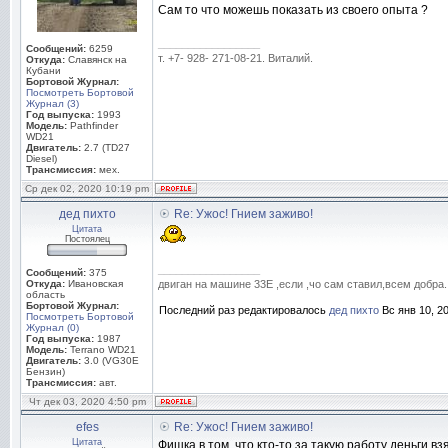
Сам то что можешь показать из своего опыта ?
_________________
Сообщений:
6259
т. +7- 928- 271-08-21. Виталий.
Откуда:
Славянск на
Кубани
Бортовой Журнал:
Посмотреть Бортовой
Журнал (3)
Год выпуска:
1993
Модель:
Pathfinder
WD21
Двигатель:
2.7 (TD27
Diesel)
Трансмиссия:
мех.
Ср дек 02, 2020 10:19 pm
дед пихто
Re: Ужос! Гнием заживо!
Цитата
Постоялец
_________________
Сообщений:
375
Откуда:
Ивановская
двиган на машине 33Е ,если ,чо сам ставил,всем добра.
область
Бортовой Журнал:
Последний раз редактировалось
дед пихто
Вс янв 10, 20
Посмотреть Бортовой
Журнал (0)
Год выпуска:
1987
Модель:
Terrano WD21
Двигатель:
3.0 (VG30E
Бензин)
Трансмиссия:
авт.
Чт дек 03, 2020 4:50 pm
efes
Re: Ужос! Гнием заживо!
Цитата
Фишка в том, что кто-то за такую работу деньги в