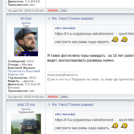
Двигатель:
2.4 (KA24)
Трансмиссия:
мех.
Ср дек 02, 2020 2:19 pm
M.Usic
Re: Ужос! Гнием заживо!
Цитата
Гуру
efes писал(а):
https://l-f-a.ru/galereya-rabot/remont- ... sport.htm
смотрите как рамы надо варить
Я таких фоток могу горы накидать : за 10 лет рабо
ведет, контролировать размеры нужно.
Сообщений:
2212
Откуда:
г.Москва
Бортовой Журнал:
_________________
Посмотреть Бортовой
Журнал (0)
musicavto@narod.ru
Год выпуска:
2013
Если я что-то о Терранах не знаю, то знаю где прочитать
Модель:
---другое---
Двигатель:
3.5 (VQ-35
Бензин)
Трансмиссия:
авт.
Ср дек 02, 2020 9:59 pm
vital 23 rus
Re: Ужос! Гнием заживо!
Цитата
Терранолюб
efes писал(а):
https://l-f-a.ru/galereya-rabot/remont- ... sport.htm
смотрите как рамы надо варить