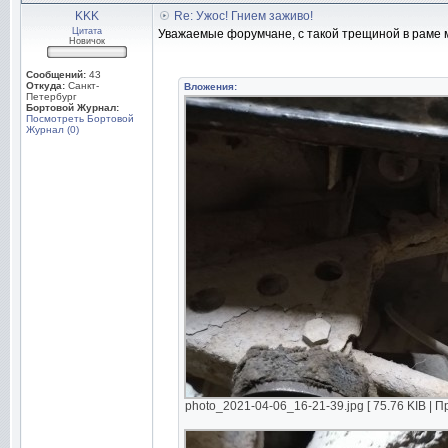
KKK
Re: Ужос! Гнием заживо!
Цитата
Уважаемые форумчане, с такой трещиной в раме м
Новичок
Сообщений:
43
Откуда:
Санкт-
Вложения:
Петербург
Бортовой Журнал:
Посмотреть Бортовой
Журнал (0)
photo_2021-04-06_16-21-39.jpg [ 75.76 KIB | П