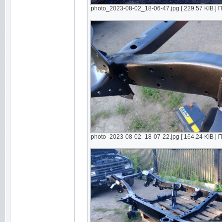
photo_2023-08-02_18-06-47.jpg [ 229.57 KIB | 
photo_2023-08-02_18-07-22.jpg [ 164.24 KIB | 