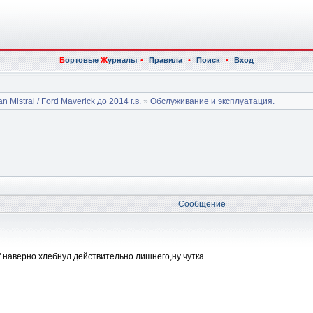
Б
ортовые
Ж
урналы
•
Правила
•
Поиск
•
Вход
n Mistral / Ford Maverick до 2014 г.в.
»
Обслуживание и эксплуатация.
Сообщение
" наверно хлебнул действительно лишнего,ну чутка.