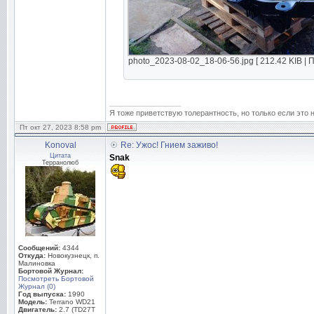
photo_2023-08-02_18-06-56.jpg [ 212.42 KIB | 
_________________
Я тоже приветствую толерантность, но только если это 
Пт окт 27, 2023 8:58 pm
Konoval
Re: Ужос! Гнием заживо!
Цитата
Snak
Терранолюб
Сообщений:
4344
Откуда:
Новокузнецк, п.
Малиновка
Бортовой Журнал:
Посмотреть Бортовой
Журнал (0)
Год выпуска:
1990
Модель:
Terrano WD21
Двигатель:
2.7 (TD27T