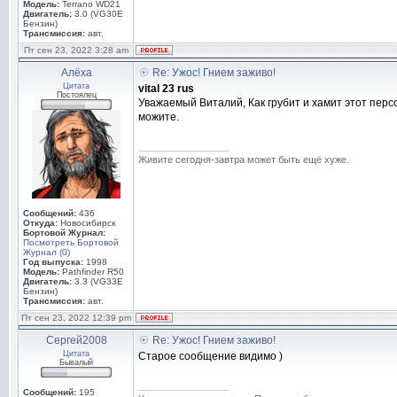
Модель:
Terrano WD21
Двигатель:
3.0 (VG30E
Бензин)
Трансмиссия:
авт.
Пт сен 23, 2022 3:28 am
Алёха
Re: Ужос! Гнием заживо!
Цитата
vital 23 rus
Постоялец
Уважаемый Виталий, Как грубит и хамит этот персо
можите.
_________________
Живите сегодня-завтра может быть ещё хуже.
Сообщений:
436
Откуда:
Новосибирск
Бортовой Журнал:
Посмотреть Бортовой
Журнал (0)
Год выпуска:
1998
Модель:
Pathfinder R50
Двигатель:
3.3 (VG33E
Бензин)
Трансмиссия:
авт.
Пт сен 23, 2022 12:39 pm
Сергей2008
Re: Ужос! Гнием заживо!
Цитата
Старое сообщение видимо )
Бывалый
_________________
Сообщений:
195