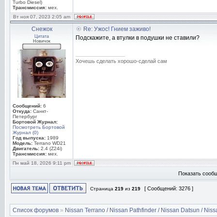
Turbo Diesel)
Трансмиссия:
мех.
Вт ноя 07, 2023 2:05 am
Снежок
Re: Ужос! Гнием заживо!
Цитата
Подскажите, а втулки в подушки не ставили?
Новичок
_________________
Хочешь сделать хорошо-сделай сам
Сообщений:
6
Откуда:
Санкт-
Петербург
Бортовой Журнал:
Посмотреть Бортовой
Журнал (0)
Год выпуска:
1989
Модель:
Terrano WD21
Двигатель:
2.4 (Z24i)
Трансмиссия:
мех.
Пн май 18, 2026 9:11 pm
Показать сообщ
[ Сообщений: 3276 ]
Страница
219
из
219
Список форумов
»
Nissan Terrano / Nissan Pathfinder / Nissan Datsun / Nissa