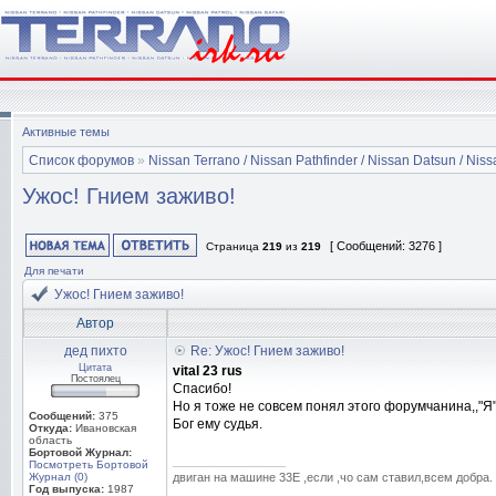
Активные темы
Список форумов
»
Nissan Terrano / Nissan Pathfinder / Nissan Datsun / Nissa
Ужос! Гнием заживо!
[ Сообщений: 3276 ]
Страница
219
из
219
Для печати
Ужос! Гнием заживо!
Автор
дед пихто
Re: Ужос! Гнием заживо!
Цитата
vital 23 rus
Постоялец
Спасибо!
Но я тоже не совсем понял этого форумчанина,,"Я
Сообщений:
375
Бог ему судья.
Откуда:
Ивановская
область
Бортовой Журнал:
_________________
Посмотреть Бортовой
Журнал (0)
двиган на машине 33Е ,если ,чо сам ставил,всем добра.
Год выпуска:
1987