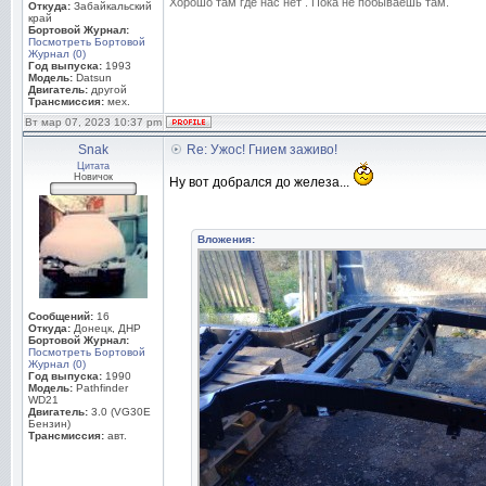
Хорошо там где нас нет . Пока не побываешь там.
Откуда:
Забайкальский
край
Бортовой Журнал:
Посмотреть Бортовой
Журнал (0)
Год выпуска:
1993
Модель:
Datsun
Двигатель:
другой
Трансмиссия:
мех.
Вт мар 07, 2023 10:37 pm
Snak
Re: Ужос! Гнием заживо!
Цитата
Новичок
Ну вот добрался до железа...
Вложения:
Сообщений:
16
Откуда:
Донецк, ДНР
Бортовой Журнал:
Посмотреть Бортовой
Журнал (0)
Год выпуска:
1990
Модель:
Pathfinder
WD21
Двигатель:
3.0 (VG30E
Бензин)
Трансмиссия:
авт.