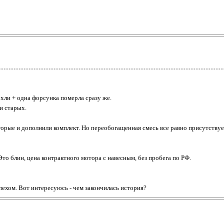
охли + одна форсунка померла сразу же.
и старых.
торые и дополнили комплект. Но переобогащенная смесь все равно присутствуе
то блин, цена контрактного мотора с навесным, без пробега по РФ.
ехом. Вот интересуюсь - чем закончилась история?