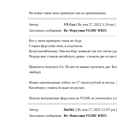
На новые такие цена примерно как на оригинальные.
Автор:
VX-Gaz
[ Вс ноя 27, 2022 3:24 am ]
Заголовок сообщения:
Re: Форсунки VG30E WD21
Вот у меня примерно такая же беда.
Старые форсунки лили, и подтекали.
Купил китайчатину. Они вообще заливали так что свечи сд
Покуда мне ставили китайскую дрянь - сломали две из шест
Пришлось покупать б\у. Из шести живые оказались две. Ко
лямбда).
Новые оригинальные сейчас по 17 тысяч рублей за штуку. Э
Китайчину ставить больше не рискну.
Поиски контрактных форсунок на VG30E не увенчались усп
Автор:
DmSkL
[ Вс ноя 27, 2022 12:07 pm ]
Заголовок сообщения:
Re: Форсунки VG30E WD21