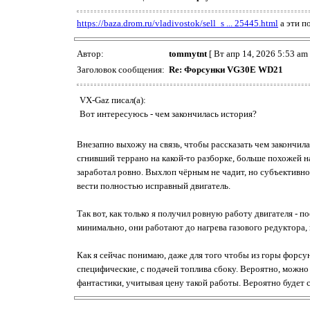
https://baza.drom.ru/vladivostok/sell_s ... 25445.html
а эти п
Автор:
tommytnt
[ Вт апр 14, 2026 5:53 am 
Заголовок сообщения:
Re: Форсунки VG30E WD21
VX-Gaz писал(а):
Вот интересуюсь - чем закончилась история?
Внезапно выхожу на связь, чтобы рассказать чем закончила
сгнивший террано на какой-то разборке, больше похожей на
заработал ровно. Выхлоп чёрным не чадит, но субъективно 
вести полностью исправный двигатель.
Так вот, как только я получил ровную работу двигателя - 
минимально, они работают до нагрева газового редуктора, 
Как я сейчас понимаю, даже для того чтобы из горы форс
специфические, с подачей топлива сбоку. Вероятно, можно
фантастики, учитывая цену такой работы. Вероятно будет 