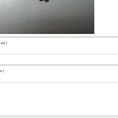
 am ]
m ]