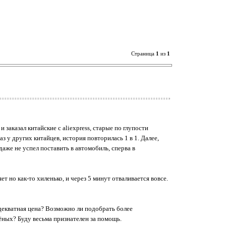
Страница
1
из
1
 заказал китайские с aliexpress, старые по глупости
з у других китайцев, история повторилась 1 в 1. Далее,
даже не успел поставить в автомобиль, сперва в
ет но как-то хиленько, и через 5 минут отваливается вовсе.
 адекватная цена? Возможно ли подобрать более
ных? Буду весьма признателен за помощь.