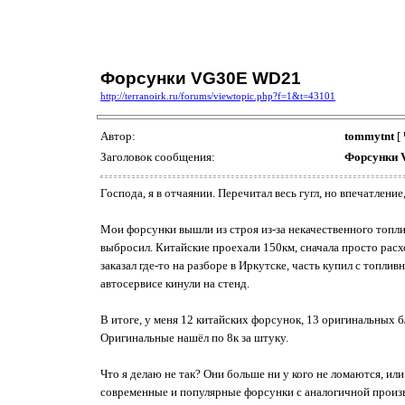
Форсунки VG30E WD21
http://terranoirk.ru/forums/viewtopic.php?f=1&t=43101
Автор:
tommytnt
[ 
Заголовок сообщения:
Форсунки
Господа, я в отчаянии. Перечитал весь гугл, но впечатлени
Мои форсунки вышли из строя из-за некачественного топлива
выбросил. Китайские проехали 150км, сначала просто расход
заказал где-то на разборе в Иркутске, часть купил с топл
автосервисе кинули на стенд.
В итоге, у меня 12 китайских форсунок, 13 оригинальных б/у
Оригинальные нашёл по 8к за штуку.
Что я делаю не так? Они больше ни у кого не ломаются, или
современные и популярные форсунки с аналогичной произв