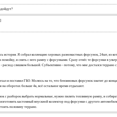
одойдут?
]
сь история. Я собрал коллекцию херовых разномастных форсунок, 24шт, из кот
 помойку, и снять с него рампу с форсунками. Сразу отнёс те форсунки в ульт
- расход слишком большой. Субъективно - потому, что мне достался террано с
поехал и поставил ГБО. Молюсь на то, что бензиновых форсунок хватит до конц
и на оборотах больше 4к, всё остальное время отдыхают.
унок с разборок выбрать нормальные, нужно пилить топливную рампу, и собира
 изготовить кастомный впускной коллектор под форсунки с другого автомобиля,
стоить половину террано.