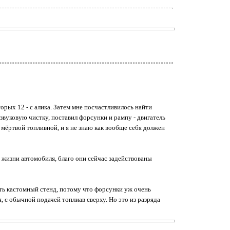
орых 12 - с алика. Затем мне посчастливилось найти
рзвуковую чистку, поставил форсунки и рампу - двигатель
 мёртвой топливной, и я не знаю как вообще себя должен
а жизни автомобиля, благо они сейчас задействованы
ть кастомный стенд, потому что форсунки уж очень
 с обычной подачей топлиав сверху. Но это из разряда