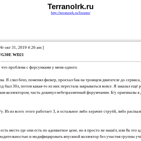
TerranoIrk.ru
http://terranoirk.ru/forums/
Чт окт 31, 2019 4:26 am ]
 VG30E WD21
е, что проблема с форсунками у меня одного.
. Я слил бенз, поменял фильтр, проехал бак на троящем двигателе до сервиса, и
 был 30л, потом какая-то из них перестала закрываться вовсе. Я заказал ещё ра
ивным коллектором, часть докинул небезразличный форумчанин. Б/у оригиналы я 
. Из из всего этого работает 3, и остальное либо херачит струёй, либо распыля
 есть место где они есть по адекватное цене, но я просто не нашёл, или 8к это
одительностью и модифицировать впускной коллектор без участия группы учё