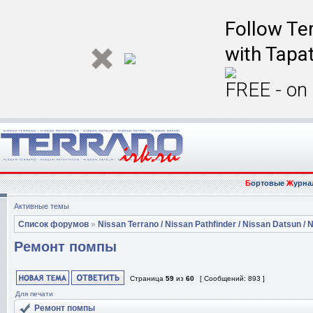
Follow Ter
with Tapat
FREE - on
Б
ортовые
Ж
урна
Активные темы
Список форумов
»
Nissan Terrano / Nissan Pathfinder / Nissan Datsun / N
Ремонт помпы
Страница
59
из
60
[ Сообщений: 893 ]
Для печати
Ремонт помпы