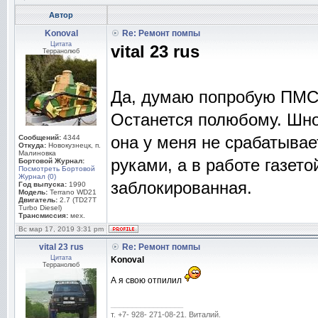
Автор
Konoval
Re: Ремонт помпы
Цитата
vital 23 rus
Терранолюб
Да, думаю попробую ПМС 2
Останется полюбому. Шнор
она у меня не срабатывае
Сообщений:
4344
Откуда:
Новокузнецк, п.
Малиновка
руками, а в работе газето
Бортовой Журнал:
Посмотреть Бортовой
Журнал (0)
заблокированная.
Год выпуска:
1990
Модель:
Terrano WD21
Двигатель:
2.7 (TD27T
Turbo Diesel)
Трансмиссия:
мех.
Вс мар 17, 2019 3:31 pm
vital 23 rus
Re: Ремонт помпы
Цитата
Konoval
Терранолюб
А я свою отпилил
_________________
т. +7- 928- 271-08-21. Виталий.