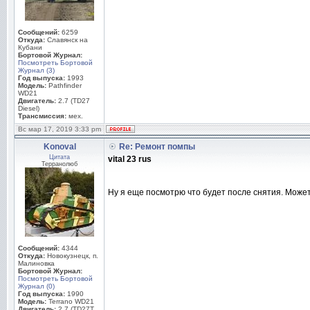
Сообщений:
6259
Откуда:
Славянск на
Кубани
Бортовой Журнал:
Посмотреть Бортовой
Журнал (3)
Год выпуска:
1993
Модель:
Pathfinder
WD21
Двигатель:
2.7 (TD27
Diesel)
Трансмиссия:
мех.
Вс мар 17, 2019 3:33 pm
Konoval
Re: Ремонт помпы
Цитата
vital 23 rus
Терранолюб
Ну я еще посмотрю что будет после снятия. Может
Сообщений:
4344
Откуда:
Новокузнецк, п.
Малиновка
Бортовой Журнал:
Посмотреть Бортовой
Журнал (0)
Год выпуска:
1990
Модель:
Terrano WD21
Двигатель:
2.7 (TD27T