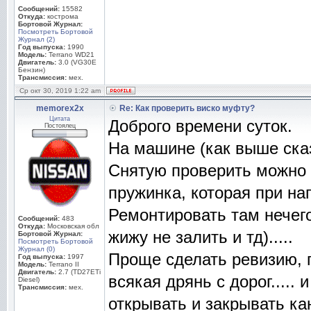
Сообщений:
15582
Откуда:
кострома
Бортовой Журнал:
Посмотреть Бортовой
Журнал (2)
Год выпуска:
1990
Модель:
Terrano WD21
Двигатель:
3.0 (VG30E
Бензин)
Трансмиссия:
мех.
Ср окт 30, 2019 1:22 am
memorex2x
Re: Как проверить виско муфту?
Цитата
Доброго времени суток.
Постоялец
На машине (как выше сказ
Снятую проверить можно 
пружинка, которая при на
Ремонтировать там нечег
Сообщений:
483
Откуда:
Московская обл
жижу не залить и тд).....
Бортовой Журнал:
Посмотреть Бортовой
Журнал (0)
Проще сделать ревизию, 
Год выпуска:
1997
Модель:
Terrano II
Двигатель:
2.7 (TD27ETi
всякая дрянь с дорог.....
Diesel)
Трансмиссия:
мех.
открывать и закрывать ка