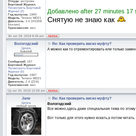
Откуда:
кострома
Бортовой Журнал:
Посмотреть Бортовой
Добавлено after 27 minutes 17 
Журнал (2)
Год выпуска:
1990
Снятую не знаю как
Модель:
Terrano WD21
Двигатель:
3.0 (VG30E
Бензин)
Трансмиссия:
мех.
Вт окт 29, 2019 8:34 pm
Вологодский
Re: Как проверить виско муфту?
Цитата
А можно как то отремонтировать или только заме
Бывалый
Сообщений:
167
Бортовой Журнал:
Посмотреть Бортовой
Журнал (0)
Год выпуска:
1987
Модель:
Terrano WD21
Двигатель:
2.4 (Z24i)
Трансмиссия:
мех.
Ср окт 30, 2019 12:06 am
Jane
Re: Как проверить виско муфту?
Цитата
Вологодский
злобный тролль
Все можно,здесь даже специальная тема по этому 
Вот только для этого нужно искать,а потом читать.