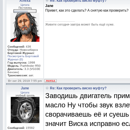
Алёха
Re: Как проверить виско муфту?
Цитата
Jane
Постоялец
Привет, как это сделать? А снятую как проверить?
_________________
Живите сегодня-завтра может быть ещё хуже.
Сообщений:
436
Откуда:
Новосибирск
Бортовой Журнал:
Посмотреть Бортовой
Журнал (0)
Год выпуска:
1998
Модель:
Pathfinder R50
Двигатель:
3.3 (VG33E
Бензин)
Трансмиссия:
авт.
Вт окт 29, 2019 7:55 pm
Jane
Re: Как проверить виско муфту?
Цитата
Заводишь двигатель прим
злобный тролль
масло Ну чтобы звук взле
сворачиваешь её и суешь
значит Виска исправно ес
Сообщений:
15582