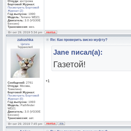
Откуда:
кострома
Бортовой Журнал:
Посмотреть Бортовой
Журнал (2)
Год выпуска:
1990
Модель:
Terrano WD21
Двигатель:
3.0 (VG30E
Бензин)
Трансмиссия:
мех.
Вт окт 29, 2019 5:34 pm
zakushka
Re: Как проверить виско муфту?
Цитата
Терранолюб
Jane писал(а):
Газетой!
+1
Сообщений:
2761
Откуда:
Москва,
Томилино
Бортовой Журнал:
Посмотреть Бортовой
Журнал (0)
Год выпуска:
1993
Модель:
Pathfinder
WD21
Двигатель:
3.0 (VG30E
Бензин)
Трансмиссия:
авт.
Вт окт 29, 2019 7:45 pm