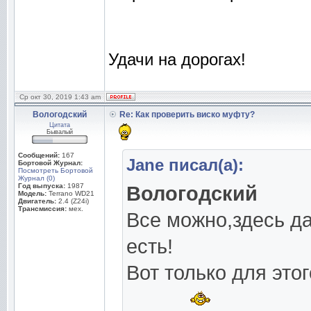
Удачи на дорогах!
Ср окт 30, 2019 1:43 am
Вологодский
Re: Как проверить виско муфту?
Цитата
Бывалый
Сообщений:
167
Jane писал(а):
Бортовой Журнал:
Посмотреть Бортовой
Журнал (0)
Год выпуска:
1987
Вологодский
Модель:
Terrano WD21
Двигатель:
2.4 (Z24i)
Трансмиссия:
мех.
Все можно,здесь д
есть!
Вот только для это