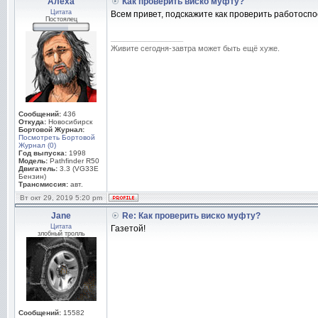
Алёха
Как проверить виско муфту?
Цитата
Всем привет, подскажите как проверить работоспо
Постоялец
_________________
Живите сегодня-завтра может быть ещё хуже.
Сообщений:
436
Откуда:
Новосибирск
Бортовой Журнал:
Посмотреть Бортовой
Журнал (0)
Год выпуска:
1998
Модель:
Pathfinder R50
Двигатель:
3.3 (VG33E
Бензин)
Трансмиссия:
авт.
Вт окт 29, 2019 5:20 pm
Jane
Re: Как проверить виско муфту?
Цитата
Газетой!
злобный тролль
Сообщений:
15582