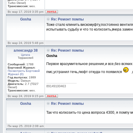
Turbo Diesel)
Трансмиссия:
мех.
Вс мар 17, 2019 3:35 pm
Gosha
Re: Ремонт помпы
Тоже стало клинить вискомуфту,постоянно вентил
испытывать судьбу и что то колхозить,вчера заме
Вс мар 24, 2019 5:48 pm
александр 38
Re: Ремонт помпы
Цитата
Gosha
Терранолюб
Первое вразумительное решение,и все,без всяких
Сообщений:
1788
Бортовой Журнал:
Посмотреть Бортовой
пмс,устранил течь,люфт откуда-то появился
,
Журнал (0)
Год выпуска:
1989
Модель:
Datsun
_________________
Двигатель:
2.7 (TD27
89149100463
Diesel)
Трансмиссия:
мех.
Вс мар 24, 2019 9:15 pm
Gosha
Re: Ремонт помпы
Так что колхозить-то цена вопроса 4300, я помпу 
Пн мар 25, 2019 2:08 am