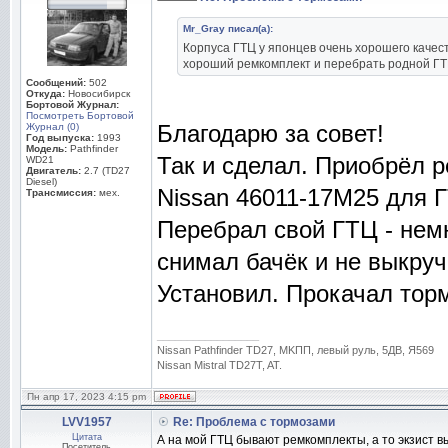
Mr_Gray писал(а):
Корпуса ГТЦ у японцев очень хорошего качест
хороший ремкомплект и перебрать родной ГТ
Сообщений:
502
Откуда:
Новосибирск
Бортовой Журнал:
Посмотреть Бортовой
Благодарю за совет!
Журнал (0)
Год выпуска:
1993
Модель:
Pathfinder
Так и сделал. Приобрёл 
WD21
Двигатель:
2.7 (TD27
Diesel)
Nissan 46011-17М25 для Г
Трансмиссия:
мех.
Перебрал свой ГТЦ - немн
снимал бачёк и не выкруч
Установил. Прокачал тор
_________________
Nissan Pathfinder TD27, MKПП, левый руль, 5ДВ, Я569
Nissan Mistral TD27T, AT.
Пн апр 17, 2023 4:15 pm
LVV1957
Re: Проблема с тормозами
Цитата
А на мой ГТЦ бывают ремкомплекты, а то экзист в
Посетитель