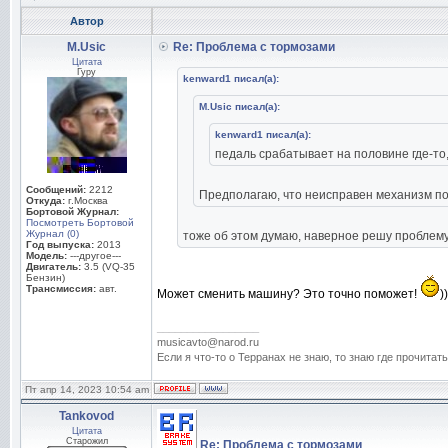
Автор
M.Usic
Re: Проблема с тормозами
Цитата
Гуру
kenward1 писал(а):
M.Usic писал(а):
kenward1 писал(а):
педаль срабатывает на половине где-то, 
Сообщений:
2212
Предполагаю, что неисправен механизм по
Откуда:
г.Москва
Бортовой Журнал:
Посмотреть Бортовой
Журнал (0)
тоже об этом думаю, наверное решу проблему
Год выпуска:
2013
Модель:
---другое---
Двигатель:
3.5 (VQ-35
Бензин)
Трансмиссия:
авт.
Может сменить машину? Это точно поможет!
))
_________________
musicavto@narod.ru
Если я что-то о Терранах не знаю, то знаю где прочитать
Пт апр 14, 2023 10:54 am
Tankovod
Цитата
Старожил
Re: Проблема с тормозами