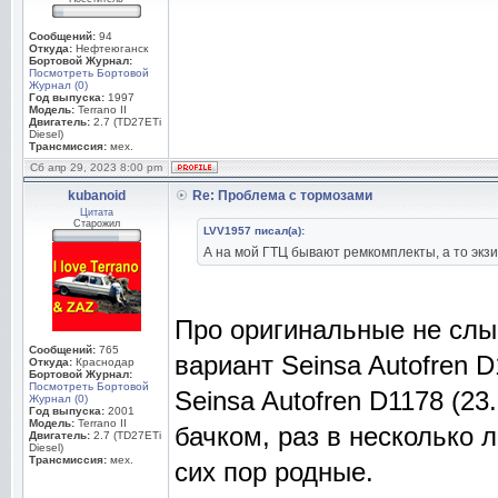
Сообщений:
94
Откуда:
Нефтеюганск
Бортовой Журнал:
Посмотреть Бортовой
Журнал (0)
Год выпуска:
1997
Модель:
Terrano II
Двигатель:
2.7 (TD27ETi
Diesel)
Трансмиссия:
мех.
Сб апр 29, 2023 8:00 pm
kubanoid
Re: Проблема с тормозами
Цитата
Старожил
LVV1957 писал(а):
А на мой ГТЦ бывают ремкомплекты, а то экзи
Про оригинальные не слы
Сообщений:
765
вариант Seinsa Autofren 
Откуда:
Краснодар
Бортовой Журнал:
Посмотреть Бортовой
Seinsa Autofren D1178 (23
Журнал (0)
Год выпуска:
2001
Модель:
Terrano II
бачком, раз в несколько 
Двигатель:
2.7 (TD27ETi
Diesel)
Трансмиссия:
мех.
сих пор родные.