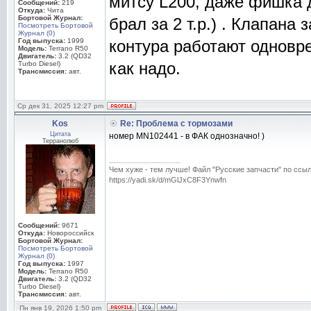
митсу L200, даже фишка 
Сообщений:
219
Откуда:
Чита
Бортовой Журнал:
брал за 2 т.р.) . Клапана 
Посмотреть Бортовой
Журнал (0)
Год выпуска:
1999
контура работают одновр
Модель:
Terrano R50
Двигатель:
3.2 (QD32
как надо.
Turbo Diesel)
Трансмиссия:
авт.
Ср дек 31, 2025 12:27 pm
Kos
Re: Проблема с тормозами
Цитата
номер MN102441 - в ФАК однозначно! )
Терранолюб
_________________
Чем хуже - тем лучше! Файл "Русские запчасти" по ссыл
https://yadi.sk/d/mGlJxC8F3Ynwfn
Сообщений:
9671
Откуда:
Новороссийск
Бортовой Журнал:
Посмотреть Бортовой
Журнал (0)
Год выпуска:
1997
Модель:
Terrano R50
Двигатель:
3.2 (QD32
Turbo Diesel)
Трансмиссия:
авт.
Пн янв 19, 2026 1:50 pm