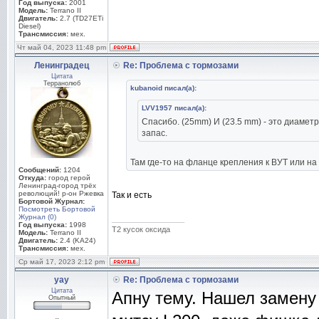
Год выпуска:
2001
Модель:
Terrano II
Двигатель:
2.7 (TD27ETi
Diesel)
Трансмиссия:
мех.
Чт май 04, 2023 11:48 pm
Ленинградец
Re: Проблема с тормозами
Цитата
Терранолюб
kubanoid писал(а):
LVV1957 писал(а):
Спасибо. (25mm) И (23.5 mm) - это диаметр
запас.
Там где-то на фланце крепления к ВУТ или н
Сообщений:
1204
Откуда:
город герой
Ленинград-город трёх
революций! р-он Ржевка
Так и есть
Бортовой Журнал:
Посмотреть Бортовой
Журнал (0)
_________________
Год выпуска:
1998
Т2 кусок оксида
Модель:
Terrano II
Двигатель:
2.4 (KA24)
Трансмиссия:
мех.
Ср май 17, 2023 2:12 pm
yay
Re: Проблема с тормозами
Цитата
Апну тему. Нашел замену 
Опытный