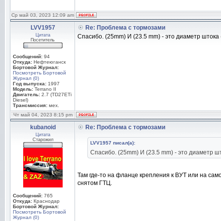
Ср май 03, 2023 12:09 am
LVV1957
Re: Проблема с тормозами
Цитата
Спасибо. (25mm) И (23.5 mm) - это диаметр штока 
Посетитель
Сообщений:
94
Откуда:
Нефтеюганск
Бортовой Журнал:
Посмотреть Бортовой
Журнал (0)
Год выпуска:
1997
Модель:
Terrano II
Двигатель:
2.7 (TD27ETi
Diesel)
Трансмиссия:
мех.
Чт май 04, 2023 8:15 pm
kubanoid
Re: Проблема с тормозами
Цитата
Старожил
LVV1957 писал(а):
Спасибо. (25mm) И (23.5 mm) - это диаметр шт
Там где-то на фланце крепления к ВУТ или на са
снятом ГТЦ.
Сообщений:
765
Откуда:
Краснодар
Бортовой Журнал:
Посмотреть Бортовой
Журнал (0)