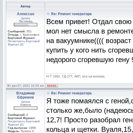
Автор
Алекссан
Re: Ремонт генератора
Цитата
Всем привет! Отдал свою 
Постоялец
мол нет смысла в ремонте
Сообщений:
351
Откуда:
г. Красноярск
Бортовой Журнал:
на вакуумнике(((( возраст
Посмотреть Бортовой
Журнал (0)
купить у кого нить сгорев
недорого сгоревшую гену 
_________________
Н-Т 1992, ТД-27Т, АКП, все на кнопках.
Вт дек 07, 2021 10:33 am
Владимир
Re: Ремонт генератора
Ефремов
Я тоже помаялся с геной,
Цитата
Новичок
столько же,было (надеюсь
Сообщений:
6
12,7! Просто разобрал г
Бортовой Журнал:
Посмотреть Бортовой
Журнал (0)
кольца и щетки. Вуаля,15,
Год выпуска:
1998
Модель:
Terrano II