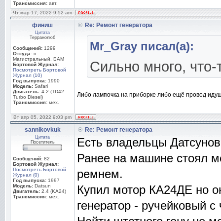
Трансмиссия:
авт.
Чт мар 17, 2022 9:52 am
финиш
Re: Ремонт генератора
Цитата
Терранолюб
Mr_Gray писал(а):
Сообщений:
1299
Откуда:
п.
Магистральный. БАМ
Сильно много, что-
Бортовой Журнал:
Посмотреть Бортовой
Журнал (10)
Год выпуска:
1990
Модель:
Safari
Двигатель:
4.2 (TD42
Либо лампочка на приборке либо ещё провод идущ
Turbo Diesel)
Трансмиссия:
мех.
Вт апр 05, 2022 9:03 pm
sannikovkuk
Re: Ремонт генератора
Цитата
Есть владельцы Датсунов
Посетитель
Ранее на машине стоял м
Сообщений:
82
Бортовой Журнал:
Посмотреть Бортовой
ремнем.
Журнал (0)
Год выпуска:
1997
Модель:
Datsun
Купил мотор КА24ДЕ но о
Двигатель:
2.4 (KA24)
Трансмиссия:
мех.
генератор - ручейковый с