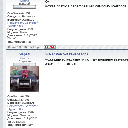
Цитата
Хм...
Бывалый
Может ли из-за перегоревшей лампочки контроля 
Сообщений:
152
Откуда:
г. Норильск
Бортовой Журнал:
Посмотреть Бортовой
Журнал (0)
Год выпуска:
1996
Модель:
Mistral
Двигатель:
2.7 (TD27
Diesel)
Трансмиссия:
авт.
Пт авг 29, 2025 5:19 pm
Череп
Re: Ремонт генератора
Цитата
Может.где то недавно читал.там полярность меняе
Старожил
может не прокатить.
Сообщений:
794
Откуда:
г.Киров
Бортовой Журнал:
Посмотреть Бортовой
Журнал (0)
Год выпуска:
1999
Модель:
Terrano II
Двигатель:
3.2 (QD32
Turbo Diesel)
Трансмиссия:
авт.