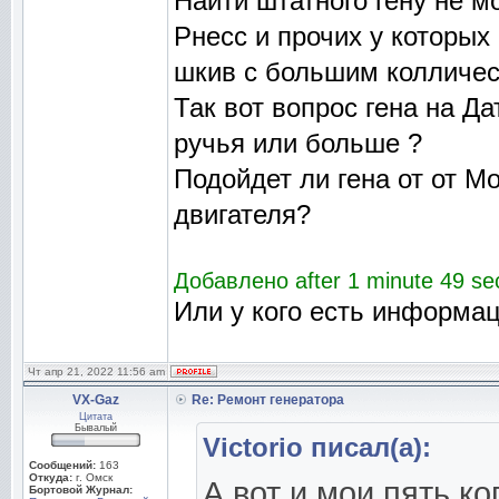
Найти штатного гену не мо
Рнесс и прочих у которых
шкив с большим колличес
Так вот вопрос гена на Д
ручья или больше ?
Подойдет ли гена от от 
двигателя?
Добавлено after 1 minute 49 se
Или у кого есть информа
Чт апр 21, 2022 11:56 am
VX-Gaz
Re: Ремонт генератора
Цитата
Бывалый
Victorio писал(а):
Сообщений:
163
Откуда:
г. Омск
А вот и мои пять ко
Бортовой Журнал: