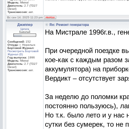
Модель:
Mistral
Двигатель:
2.7 (TD27
Diesel)
Трансмиссия:
авт.
Вс сен 14, 2025 11:23 pm
Джиппер
Re: Ремонт генератора
Цитата
На Мистрале 1996г.в., ген
Бывалый
Сообщений:
152
Откуда:
г. Норильск
Бортовой Журнал:
При очередной поездке вы
Посмотреть Бортовой
Журнал (0)
Год выпуска:
1996
кое-как с каждым разом з
Модель:
Mistral
Двигатель:
2.7 (TD27
аккумулятора) на приборк
Diesel)
Трансмиссия:
авт.
Вердикт – отсутствует за
За неделю до поломки кр
постоянно пользуюсь), л
Но т.к. было лето и у на
сутки без сумерек, то не 