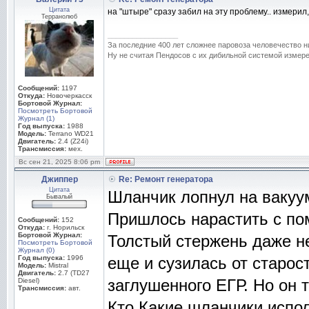
Цитата
на "штыре" сразу забил на эту проблему.. измерил,
Терранолюб
_________________
За последние 400 лет сложнее паровоза человечество н
Ну не считая Пендосов с их дибильной системой измере
Сообщений:
1197
Откуда:
Новочеркасск
Бортовой Журнал:
Посмотреть Бортовой
Журнал (1)
Год выпуска:
1988
Модель:
Terrano WD21
Двигатель:
2.4 (Z24i)
Трансмиссия:
мех.
Вс сен 21, 2025 8:06 pm
Джиппер
Re: Ремонт генератора
Цитата
Шланчик лопнул на вакуум
Бывалый
Пришлось нарастить с по
Сообщений:
152
Откуда:
г. Норильск
Бортовой Журнал:
Толстый стержень даже не
Посмотреть Бортовой
Журнал (0)
Год выпуска:
1996
еще и сузилась от старост
Модель:
Mistral
Двигатель:
2.7 (TD27
заглушенного ЕГР. Но он 
Diesel)
Трансмиссия:
авт.
Кто Какие шланчики испо