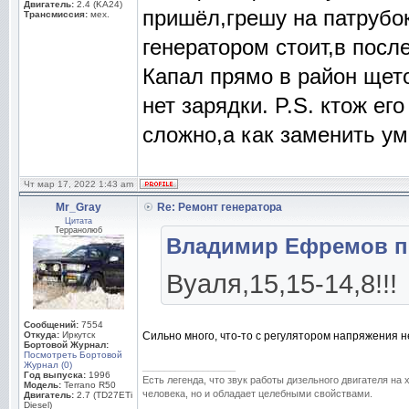
Двигатель:
2.4 (KA24)
пришёл,грешу на патрубок
Трансмиссия:
мех.
генератором стоит,в после
Капал прямо в район щето
нет зарядки. P.S. ктож ег
сложно,а как заменить ума
Чт мар 17, 2022 1:43 am
Mr_Gray
Re: Ремонт генератора
Цитата
Терранолюб
Владимир Ефремов пи
Вуаля,15,15-14,8!!!
Сообщений:
7554
Откуда:
Иркутск
Сильно много, что-то с регулятором напряжения не
Бортовой Журнал:
Посмотреть Бортовой
Журнал (0)
_________________
Год выпуска:
1996
Есть легенда, что звук работы дизельного двигателя на
Модель:
Terrano R50
человека, но и обладает целебными свойствами.
Двигатель:
2.7 (TD27ETi
Diesel)