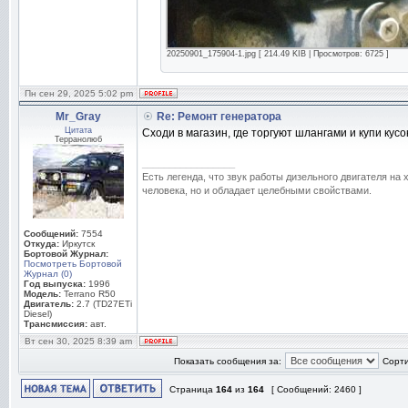
20250901_175904-1.jpg [ 214.49 KIB | Просмотров: 6725 ]
Пн сен 29, 2025 5:02 pm
Mr_Gray
Re: Ремонт генератора
Цитата
Сходи в магазин, где торгуют шлангами и купи кусо
Терранолюб
_________________
Есть легенда, что звук работы дизельного двигателя на
человека, но и обладает целебными свойствами.
Сообщений:
7554
Откуда:
Иркутск
Бортовой Журнал:
Посмотреть Бортовой
Журнал (0)
Год выпуска:
1996
Модель:
Terrano R50
Двигатель:
2.7 (TD27ETi
Diesel)
Трансмиссия:
авт.
Вт сен 30, 2025 8:39 am
Показать сообщения за:
Сорти
Страница
164
из
164
[ Сообщений: 2460 ]