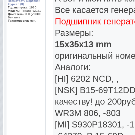
Посмотреть Бортовой
Журнал (0)
Все касается гене
Год выпуска:
1990
Модель:
Terrano WD21
Двигатель:
3.0 (VG30E
Бензин)
Подшипник генерат
Трансмиссия:
мех.
Размеры:
15x35x13 mm
оригинальный номе
Аналоги:
[HI] 6202 NCD, ,
[NSK] B15-69T12D
качеству! до 200руб
WR3M 806, -803
[MI] S930P18301, -1