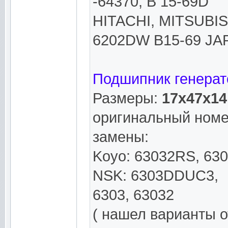
-64370, B 15-69D
HITACHI, MITSUBIS
6202DW B15-69 JAP
Подшипник генерат
Размеры:
17x47x1
оригинальный номе
замены:
Koyo: 63032RS, 63
NSK: 6303DDUC3,
6303, 63032
( нашел варианты о