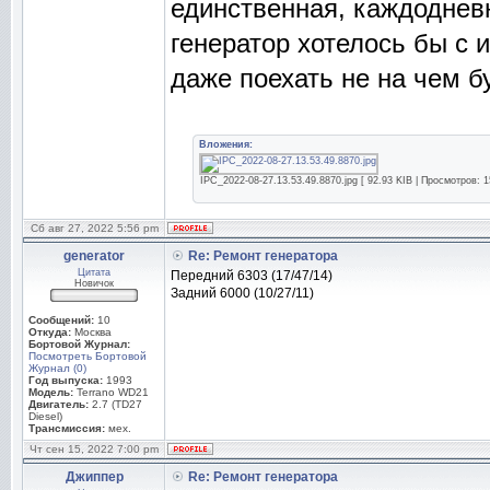
единственная, каждоднев
генератор хотелось бы с 
даже поехать не на чем бу
Вложения:
IPC_2022-08-27.13.53.49.8870.jpg [ 92.93 KIB | Просмотров: 1
Сб авг 27, 2022 5:56 pm
generator
Re: Ремонт генератора
Цитата
Передний 6303 (17/47/14)
Новичок
Задний 6000 (10/27/11)
Сообщений:
10
Откуда:
Москва
Бортовой Журнал:
Посмотреть Бортовой
Журнал (0)
Год выпуска:
1993
Модель:
Terrano WD21
Двигатель:
2.7 (TD27
Diesel)
Трансмиссия:
мех.
Чт сен 15, 2022 7:00 pm
Джиппер
Re: Ремонт генератора