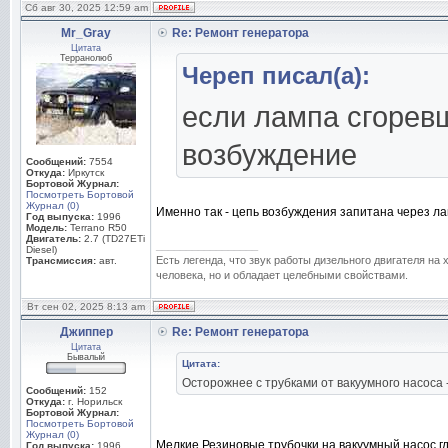
Сб авг 30, 2025 12:59 am
Mr_Gray
Re: Ремонт генератора
Цитата
Терранолюб
Череп писал(а):
если лампа сгоревш
возбуждение
Сообщений:
7554
Откуда:
Иркутск
Бортовой Журнал:
Посмотреть Бортовой
Журнал (0)
Именно так - цепь возбуждения запитана через ла
Год выпуска:
1996
Модель:
Terrano R50
Двигатель:
2.7 (TD27ETi
_________________
Diesel)
Есть легенда, что звук работы дизельного двигателя на
Трансмиссия:
авт.
человека, но и обладает целебными свойствами.
Вт сен 02, 2025 8:13 am
Джиппер
Re: Ремонт генератора
Цитата
Бывалый
Цитата:
Осторожнее с трубками от вакуумного насоса 
Сообщений:
152
Откуда:
г. Норильск
Бортовой Журнал:
Посмотреть Бортовой
Журнал (0)
Мелкие Резиновые трубочки на вакуумный насос гд
Год выпуска:
1996