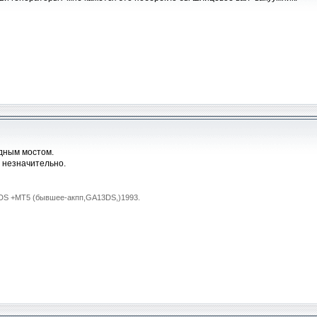
одным мостом.
 незначительно.
15DS +MT5 (бывшее-акпп,GA13DS,)1993.