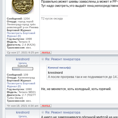
Правильно,может шкивы замаслены,а может и РР ч
Тут надо смотреть,что выдаёт гена,непосредственн
_________________
Т2 кусок оксида
Сообщений:
1204
Откуда:
город герой
Ленинград-город трёх
революций! р-он Ржевка
Бортовой Журнал:
Посмотреть Бортовой
Журнал (0)
Год выпуска:
1998
Модель:
Terrano II
Двигатель:
2.4 (KA24)
Трансмиссия:
мех.
Ср ноя 17, 2021 9:25 pm
krestnord
Re: Ремонт генератора
Цитата
Бывалый
Konoval писал(а):
krestnord
Сообщений:
109
А после прогрева так и не поднимается до 1
Откуда:
Калининград
Бортовой Журнал:
Посмотреть Бортовой
Журнал (0)
Не, не меняется, хоть холодный, хоть горячий.
Год выпуска:
1990
Модель:
Terrano WD21
Двигатель:
2.7 (TD27T
Turbo Diesel)
Трансмиссия:
мех.
Чт ноя 18, 2021 4:34 am
krestnord
Re: Ремонт генератора
Цитата
А никто не заморачивался обгонной муфтой на на