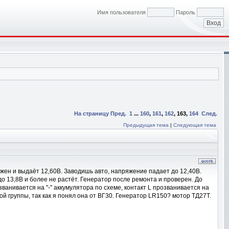
Имя пользователя
Пароль
На страницу
Пред.
1
...
160
,
161
,
162
,
163
,
164
След.
Предыдущая тема
|
Следующая тема
жен и выдаёт 12,60В. Заводишь авто, напряжение падает до 12,40В.
о 13,8В и более не растёт. Генератор после ремонта и проверен. До
ванивается на "-" аккумулятора по схеме, контакт L прозванивается на
 группы, так как я понял она от ВГ30. Генератор LR150? мотор ТД27Т.