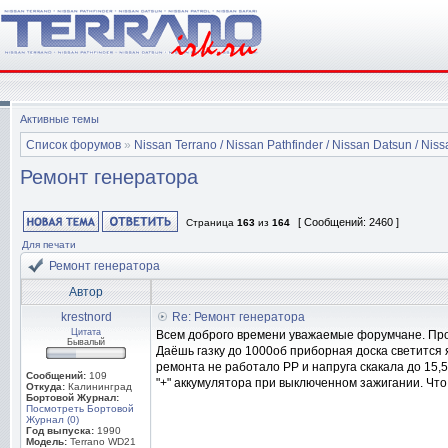
Активные темы
Список форумов
»
Nissan Terrano / Nissan Pathfinder / Nissan Datsun / Nissa
Ремонт генератора
[ Сообщений: 2460 ]
Страница
163
из
164
Для печати
Ремонт генератора
Автор
krestnord
Re: Ремонт генератора
Цитата
Всем доброго времени уважаемые форумчане. Проб
Бывалый
Даёшь газку до 1000об приборная доска светится 
ремонта не работало РР и напруга скакала до 15,5
Сообщений:
109
"+" аккумулятора при выключенном зажигании. Что
Откуда:
Калининград
Бортовой Журнал:
Посмотреть Бортовой
Журнал (0)
Год выпуска:
1990
Модель:
Terrano WD21