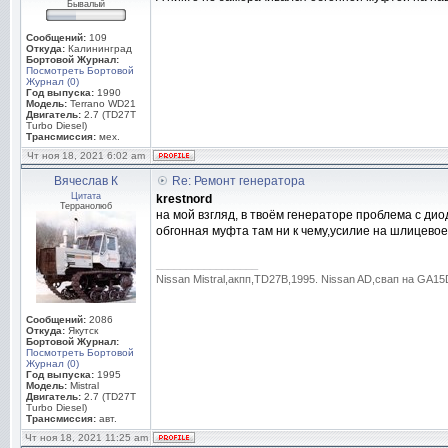
Бывалый
Сообщений:
109
Откуда:
Калининград
Бортовой Журнал:
Посмотреть Бортовой
Журнал (0)
Год выпуска:
1990
Модель:
Terrano WD21
Двигатель:
2.7 (TD27T
Turbo Diesel)
Трансмиссия:
мех.
Чт ноя 18, 2021 6:02 am
Вячеслав К
Re: Ремонт генератора
Цитата
krestnord
Терранолюб
на мой взгляд, в твоём генераторе проблема с ди
обгонная муфта там ни к чему,усилие на шлицевое
_________________
Nissan Mistral,акпп,TD27В,1995. Nissan AD,свап на GA
Сообщений:
2086
Откуда:
Якутск
Бортовой Журнал:
Посмотреть Бортовой
Журнал (0)
Год выпуска:
1995
Модель:
Mistral
Двигатель:
2.7 (TD27T
Turbo Diesel)
Трансмиссия:
авт.
Чт ноя 18, 2021 11:25 am