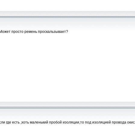
? Может просто ремень проскальзывает?
сли где есть ,хоть маленький пробой изоляции,то под изоляцией провода окис