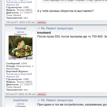
АКБ зарядится и будет норма. Старт дизеля м
Посмотреть Бортовой
Журнал (0)
Год выпуска:
1990
Модель:
Terrano WD21
А у тебя сколько оборотов хх выставлен?
Двигатель:
2.7 (TD27T
Turbo Diesel)
Трансмиссия:
мех.
Сб ноя 27, 2021 2:32 am
Konoval
Re: Ремонт генератора
Цитата
krestnord
Терранолюб
После пуска 550, после прогрева где то 750-800. 
Сообщений:
4344
Откуда:
Новокузнецк, п.
Малиновка
Бортовой Журнал:
Посмотреть Бортовой
Журнал (0)
Год выпуска:
1990
Модель:
Terrano WD21
Двигатель:
2.7 (TD27T
Turbo Diesel)
Трансмиссия:
мех.
Сб ноя 27, 2021 11:36 am
Usolchanin
Re: Ремонт генератора
Цитата
При одних и тех же потребителях, напряжение до
Старожил