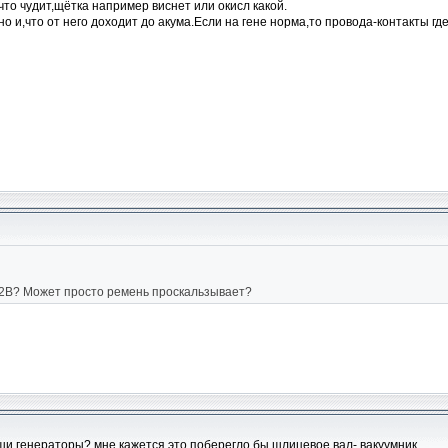
то чудит,щётка например виснет или окисл какой.
о и,что от него доходит до акума.Если на гене норма,то провода-контакты где
4.2В? Может просто ремень проскальзывает?
ши генераторы? мне кажется это поберегло бы шлицевое вал- вакуумник.