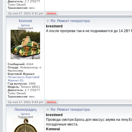
Двигатель:
2.7 (TD27T
Turbo Diesel)
Трансмиссия:
мех.
Ср ноя 17, 2021 6:31 pm
Konoval
Re: Ремонт генератора
Цитата
krestnord
Терранолюб
А после прогрева так и не поднимается до 14.2В
Сообщений:
4344
Откуда:
Новокузнецк, п.
Малиновка
Бортовой Журнал:
Посмотреть Бортовой
Журнал (0)
Год выпуска:
1990
Модель:
Terrano WD21
Двигатель:
2.7 (TD27T
Turbo Diesel)
Трансмиссия:
мех.
Ср ноя 17, 2021 6:43 pm
Ленинградец
Re: Ремонт генератора
Цитата
krestnord
Терранолюб
Провода смотри.Брось доп массу,с акума на гену.Е
посадочные места.
Konoval