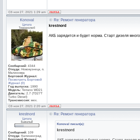
Сб ноя 27, 2021 1:29 am
Konoval
Re: Ремонт генератора
Цитата
krestnord
Терранолюб
АКБ зарядится и будет норма. Старт дизеля много
Сообщений:
4344
Откуда:
Новокузнецк, п.
Малиновка
Бортовой Журнал:
Посмотреть Бортовой
Журнал (0)
Год выпуска:
1990
Модель:
Terrano WD21
Двигатель:
2.7 (TD27T
Turbo Diesel)
Трансмиссия:
мех.
Сб ноя 27, 2021 2:20 am
krestnord
Re: Ремонт генератора
Цитата
Бывалый
Konoval писал(а):
krestnord
Сообщений:
109
Откуда:
Калининград
Бортовой Журнал: