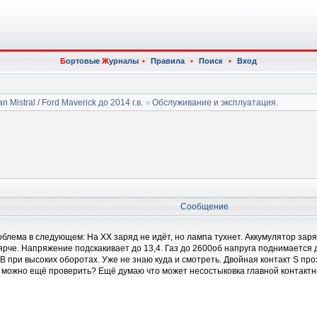
Б
ортовые
Ж
урналы
•
Правила
•
Поиск
•
Вход
n Mistral / Ford Maverick до 2014 г.в.
»
Обслуживание и эксплуатация.
Сообщение
лема в следующем: На ХХ заряд не идёт, но лампа тухнет. Аккумулятор заря
ярче. Напряжение подскакивает до 13,4. Газ до 2600об напруга поднимается д
В при высоких оборотах. Уже не знаю куда и смотреть. Двойная контакт S проз
 можно ещё проверить? Ещё думаю что может несостыковка главной контактной