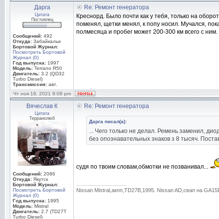
Дарга
Re: Ремонт генератора
Цитата
Креснорд. Было почти как у тебя, только на обор
Постоялец
поменял, щетки менял, к попу носил. Мучался, пок
полмесяца и пробег может 200-300 км всего с ним.
Сообщений:
492
Откуда:
Забайкалье
Бортовой Журнал:
Посмотреть Бортовой
Журнал (0)
Год выпуска:
1997
Модель:
Terrano R50
Двигатель:
3.2 (QD32
Turbo Diesel)
Трансмиссия:
авт.
Чт ноя 18, 2021 9:08 pm
Вячеслав К
Re: Ремонт генератора
Цитата
Терранолюб
Дарга писал(а):
... Чего только не делал. Ремень заменил, ди
без опознавательных знаков з 8 тысяч. Постав
судя по твоим словам,обмотки не позванивал...
Сообщений:
2086
Откуда:
Якутск
_________________
Бортовой Журнал:
Посмотреть Бортовой
Nissan Mistral,акпп,TD27В,1995. Nissan AD,свап на GA
Журнал (0)
Год выпуска:
1995
Модель:
Mistral
Двигатель:
2.7 (TD27T
Turbo Diesel)