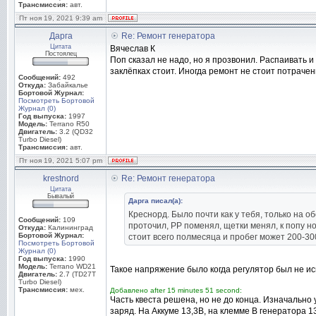
Трансмиссия:
авт.
Пт ноя 19, 2021 9:39 am
Дарга
Re: Ремонт генератора
Цитата
Вячеслав К
Постоялец
Поп сказал не надо, но я прозвонил. Распаивать 
заклёпках стоит. Иногда ремонт не стоит потрачен
Сообщений:
492
Откуда:
Забайкалье
Бортовой Журнал:
Посмотреть Бортовой
Журнал (0)
Год выпуска:
1997
Модель:
Terrano R50
Двигатель:
3.2 (QD32
Turbo Diesel)
Трансмиссия:
авт.
Пт ноя 19, 2021 5:07 pm
krestnord
Re: Ремонт генератора
Цитата
Бывалый
Дарга писал(а):
Креснорд. Было почти как у тебя, только на 
Сообщений:
109
проточил, РР поменял, щетки менял, к попу но
Откуда:
Калининград
Бортовой Журнал:
стоит всего полмесяца и пробег может 200-300
Посмотреть Бортовой
Журнал (0)
Год выпуска:
1990
Модель:
Terrano WD21
Такое напряжение было когда регулятор был не ис
Двигатель:
2.7 (TD27T
Turbo Diesel)
Трансмиссия:
мех.
Добавлено after 15 minutes 51 second:
Часть квеста решена, но не до конца. Изначально 
заряд. На Аккуме 13,3В, на клемме В генератора 13