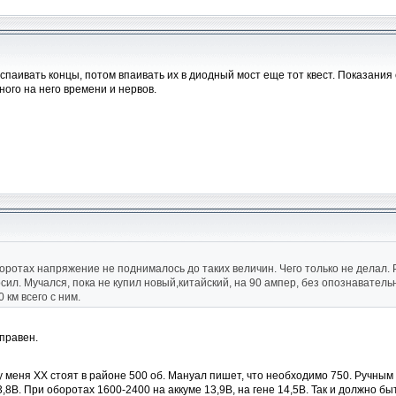
и спаивать концы, потом впаивать их в диодный мост еще тот квест. Показани
ного на него времени и нервов.
оборотах напряжение не поднималось до таких величин. Чего только не делал
сил. Мучался, пока не купил новый,китайский, на 90 ампер, без опознавательн
 км всего с ним.
правен.
у меня ХХ стоят в районе 500 об. Мануал пишет, что необходимо 750. Ручным 
,8В. При оборотах 1600-2400 на аккуме 13,9В, на гене 14,5В. Так и должно бы