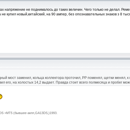
отах напряжение не поднималось до таких величин. Чего только не делал. Рем
а не купил новый,китайский, на 90 ампер, без опознавательных знаков з 8 тыся
одный мост заменил, кольца коллектора проточил, РР поменял, щетки менял, к 
ил его, на холостых 14,2 выдает. Правда стоит всего полмесяца и пробег може
15DS +MT5 (бывшее-акпп,GA13DS,)1993.